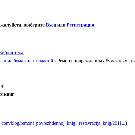
ожалуйста, выберите
Вход
или
Регистрация
Библиотека
вание бумажных изданий
› Ремонт поврежденных бумажных кн
з)
х книг
.com/blog/remont_povrezhdennoj_knigi_restavracija_knig/2011...
)