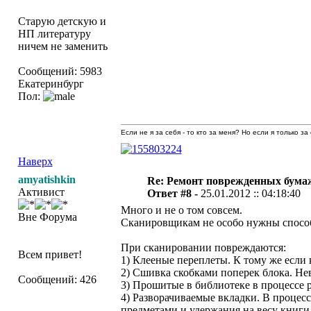
Старую детскую и
НП литературу
ничем не заменить
Сообщений: 5983
Екатеринбург
Пол:
Если не я за себя - то кто за меня? Но если я только за
Наверх
amyatishkin
Re: Ремонт поврежденных бума
Активист
Ответ #8 -
25.01.2012 :: 04:18:40
Много и не о том совсем.
Вне Форума
Сканировщикам не особо нужны способы
При сканировании повреждаются:
Всем привет!
1) Клееные переплеты. К тому же если к
2) Сшивка скобками поперек блока. Не
Сообщений: 426
3) Прошитые в библиотеке в процессе 
4) Разворачиваемые вкладки. В процес
предметами и удержания на весу книги