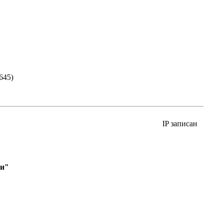
645)
IP записан
ии"