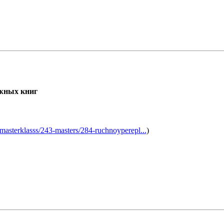
жных книг
asterklasss/243-masters/284-ruchnoyperepl...
)