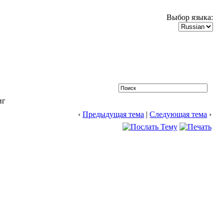
Выбор языка:
иг
‹
Предыдущая тема
|
Следующая тема
›