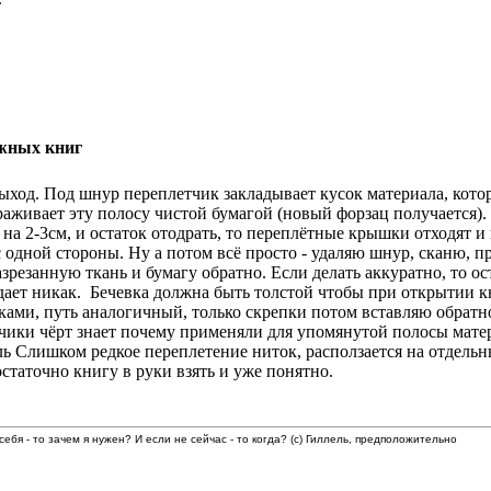
жных книг
ыход. Под шнур переплетчик закладывает кусок материала, кото
аживает эту полосу чистой бумагой (новый форзац получается). Т
а на 2-3см, и остаток отодрать, то переплётные крышки отходят 
 одной стороны. Ну а потом всё просто - удаляю шнур, сканю, 
езанную ткань и бумагу обратно. Если делать аккуратно, то ост
адает никак. Бечевка должна быть толстой чтобы при открытии к
ами, путь аналогичный, только скрепки потом вставляю обратно
тчики чёрт знает почему применяли для упомянутой полосы мат
Слишком редкое переплетение ниток, расползается на отдель
остаточно книгу в руки взять и уже понятно.
 себя - то зачем я нужен? И если не сейчас - то когда? (с) Гиллель, предположительно