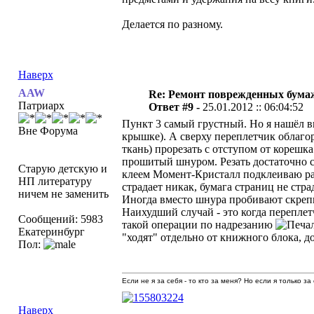
Делается по разному.
Наверх
AAW
Re: Ремонт поврежденных бума
Патриарх
Ответ #9 -
25.01.2012 :: 06:04:52
Пункт 3 самый грустный. Но я нашёл в
Вне Форума
крышке). А сверху переплетчик облагор
ткань) прорезать с отступом от корешк
прошитый шнуром. Резать достаточно с
Старую детскую и
клеем Момент-Кристалл подклеиваю разр
НП литературу
страдает никак, бумага страниц не стр
ничем не заменить
Иногда вместо шнура пробивают скрепк
Наихудший случай - это когда перепле
Сообщений: 5983
такой операции по надрезанию
Екатеринбург
"ходят" отдельно от книжного блока, д
Пол:
Если не я за себя - то кто за меня? Но если я только за
Наверх