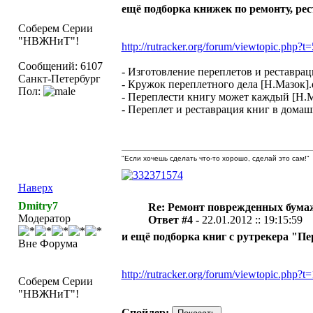
ещё подборка книжек по ремонту, рес
Соберем Серии
"НВЖНиТ"!
http://rutracker.org/forum/viewtopic.php?t
Сообщений: 6107
- Изготовление переплетов и реставрац
Санкт-Петербург
- Кружок переплетного дела [Н.Мазок].
Пол:
- Переплести книгу может каждый [Н.М
- Переплет и реставрация книг в дома
"Если хочешь сделать что-то хорошо, сделай это сам!"
Наверх
Dmitry7
Re: Ремонт поврежденных бума
Модератор
Ответ #4 -
22.01.2012 :: 19:15:59
и ещё подборка книг с рутрекера "Пе
Вне Форума
http://rutracker.org/forum/viewtopic.php?
Соберем Серии
"НВЖНиТ"!
Спойлер: