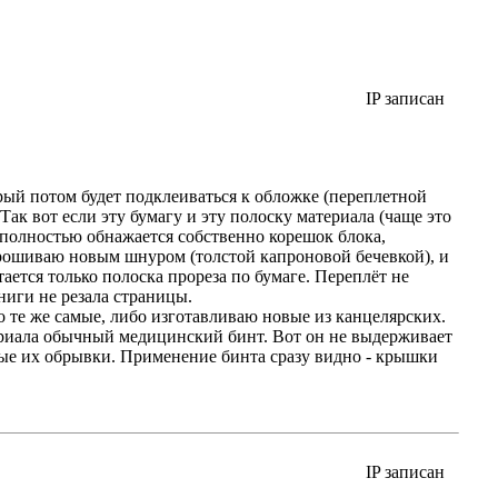
IP записан
рый потом будет подклеиваться к обложке (переплетной
ак вот если эту бумагу и эту полоску материала (чаще это
и полностью обнажается собственно корешок блока,
прошиваю новым шнуром (толстой капроновой бечевкой), и
ается только полоска прореза по бумаге. Переплёт не
ниги не резала страницы.
 те же самые, либо изготавливаю новые из канцелярских.
ериала обычный медицинский бинт. Вот он не выдерживает
ные их обрывки. Применение бинта сразу видно - крышки
IP записан