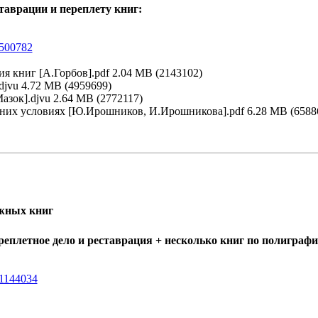
таврации и переплету книг:
=500782
ия книг [А.Горбов].pdf 2.04 MB (2143102)
djvu 4.72 MB (4959699)
азок].djvu 2.64 MB (2772117)
шних условиях [Ю.Ирошников, И.Ирошникова].pdf 6.28 MB (6588
жных книг
реплетное дело и реставрация + несколько книг по полиграф
t=1144034