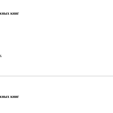
жных книг
.
жных книг