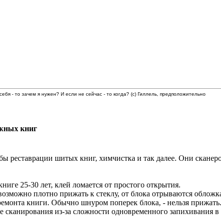
 себя - то зачем я нужен? И если не сейчас - то когда? (с) Гиллель, предположительно
жных книг
 реставрации шитых книг, химчистка и так далее. Они сканеро
ниге 25-30 лет, клей ломается от простого открытия.
возможно плотно прижать к стеклу, от блока отрываются обложк
ремонта книги. Обычно шнуром поперек блока, - нельзя прижать
се сканирования из-за сложности одновременного запихивания в
.