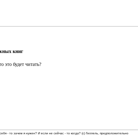
жных книг
о это будет читать?
 себя - то зачем я нужен? И если не сейчас - то когда? (с) Гиллель, предположительно