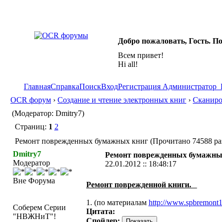
Добро пожаловать, Гость. П
Всем привет!
Hi all!
Главная
Справка
Поиск
Вход
Регистрация
Администратор
OCR форум
›
Создание и чтение электронных книг
›
Сканиро
(Модератор: Dmitry7)
Страниц:
1
2
Ремонт поврежденных бумажных книг (Прочитано 74588 ра
Dmitry7
Ремонт поврежденных бумажны
Модератор
22.01.2012 :: 18:48:17
Вне Форума
Ремонт поврежденной книги.
1. (по материалам
http://www.spbremont1
Соберем Серии
Цитата:
"НВЖНиТ"!
Спойлер: