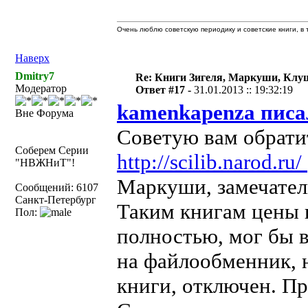
Очень люблю советскую периодику и советские книги, в т
Наверх
Dmitry7
Re: Книги Зигеля, Маркуши, Клуш
Модератор
Ответ #17 -
31.01.2013 :: 19:32:19
kamenkapenza писа
Вне Форума
Советую вам обратит
Соберем Серии
http://scilib.narod.ru/
"НВЖНиТ"!
Маркуши, замечател
Сообщений: 6107
Санкт-Петербург
Таким книгам цены н
Пол:
полностью, мог бы 
на файлообменник, н
книги, отключен. Пр