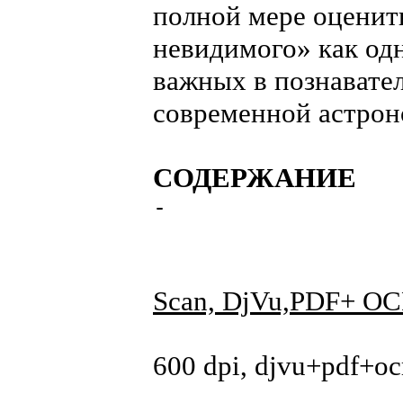
полной мере оценит
невидимого» как од
важных в познавате
современной астрон
СОДЕРЖАНИЕ
-
Scan, DjVu,PDF+ OC
600 dpi, djvu+pdf+oc