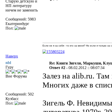
Старую детскую и
НП литературу
ничем не заменить
Сообщений: 5983
Екатеринбург
Пол:
Если не я за себя - то кто за меня? Но если я только за
Наверх
nbl
Re: Книги Зигеля, Маркуши, Клуш
Гуру
Ответ #2 -
08.02.2012 :: 08:07:34
Залез на alib.ru. Та
Вне Форума
Многих даже в списк
Сообщений: 502
Кузбасс
Зигель Ф. Невидимый
Пол:
литература 1970г. 2