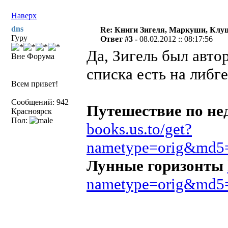
Наверх
dns
Re: Книги Зигеля, Маркуши, Клуш
Гуру
Ответ #3 -
08.02.2012 :: 08:17:56
Да, Зигель был авто
Вне Форума
списка есть на либге
Всем привет!
Сообщений: 942
Путешествие по не
Красноярск
Пол:
books.us.to/get?
nametype=orig&md5
Лунные горизонты
nametype=orig&md