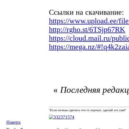
Ссылки на скачивание:
https://www.upload.ee/fil
http://rgho.st/6TSjp67RK
https://cloud.mail.ru/pu
https://mega.nz/#!q4k
«
Последняя редакци
"Если хочешь сделать что-то хорошо, сделай это сам!"
Наверх