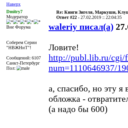
Наверх
Dmitry7
Re: Книги Зигеля, Маркуши, Клуш
Модератор
Ответ #22 -
27.02.2019 :: 22:04:35
waleriy писал(а)
27.
Вне Форума
Соберем Серии
Ловите!
"НВЖНиТ"!
http://publ.lib.ru/cg
Сообщений: 6107
Санкт-Петербург
num=1110646937/19
Пол:
а, спасибо, но эту я 
обложка - отвратите
(а надо бы 600)