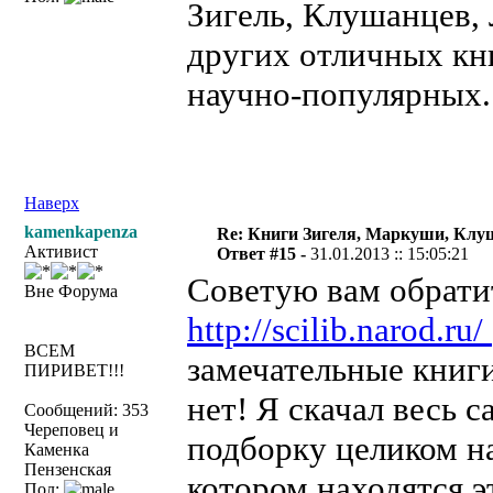
Зигель, Клушанцев, 
других отличных кни
научно-популярных.
Наверх
kamenkapenza
Re: Книги Зигеля, Маркуши, Клуш
Активист
Ответ #15 -
31.01.2013 :: 15:05:21
Советую вам обратит
Вне Форума
http://scilib.narod.ru/
ВСЕМ
замечательные книг
ПИРИВЕТ!!!
нет! Я скачал весь 
Сообщений: 353
Череповец и
подборку целиком на
Каменка
Пензенская
котором находятся э
Пол: