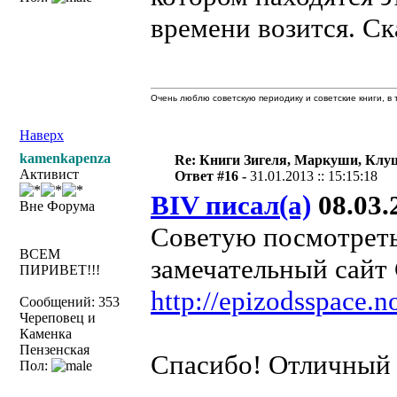
времени возится. Ск
Очень люблю советскую периодику и советские книги, в т
Наверх
kamenkapenza
Re: Книги Зигеля, Маркуши, Клуш
Активист
Ответ #16 -
31.01.2013 :: 15:15:18
BIV писал(а)
08.03.2
Вне Форума
Советую посмотреть,
ВСЕМ
замечательный сайт
ПИРИВЕТ!!!
http://epizodsspace.no
Сообщений: 353
Череповец и
Каменка
Пензенская
Спасибо! Отличный 
Пол: