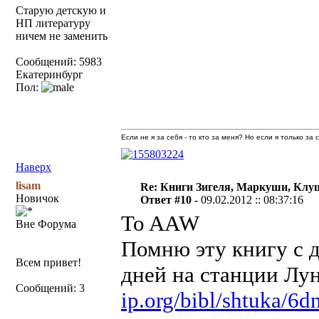
Старую детскую и
НП литературу
ничем не заменить
Сообщений: 5983
Екатеринбург
Пол:
Если не я за себя - то кто за меня? Но если я только за
Наверх
lisam
Re: Книги Зигеля, Маркуши, Клуш
Новичок
Ответ #10 -
09.02.2012 :: 08:37:16
To AAW
Вне Форума
Помню эту книгу с д
Всем привет!
дней на станции Лун
Сообщений: 3
ip.org/bibl/shtuka/6d