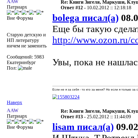
AAW
Re: Книги Зигеля, Маркуши, Клуш
Патриарх
Ответ #12 -
10.02.2012 :: 12:18:18
bolega писал(а)
08.0
Вне Форума
Еще бы такую сдела
Старую детскую и
http://www.ozon.ru/co
НП литературу
ничем не заменить
Сообщений: 5983
Увы, пока не нашлас
Екатеринбург
Пол:
Если не я за себя - то кто за меня? Но если я только за
Наверх
AAW
Re: Книги Зигеля, Маркуши, Клуш
Патриарх
Ответ #13 -
25.02.2012 :: 11:44:09
lisam писал(а)
09.02
Вне Форума
И.Штука, Т.Ротрекл 