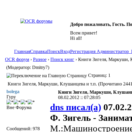
Добро пожаловать, Гость. П
Всем привет!
Hi all!
Главная
Справка
Поиск
Вход
Регистрация
Администратор
OCR форум
›
Разное
›
Поиск книг
› Книги Зигеля, Маркуши, К
(Модератор: Dmitry7)
Страниц: 1
Книги Зигеля, Маркуши, Клушанцева и т.п. (Прочитано 2441
bolega
Книги Зигеля, Маркуши, Клушанце
Гуру
08.02.2012 :: 07:28:05
dns писал(а)
07.02.2
Вне Форума
Ф. Зигель - Занима
М.:Машиностроение,
Сообщений: 978