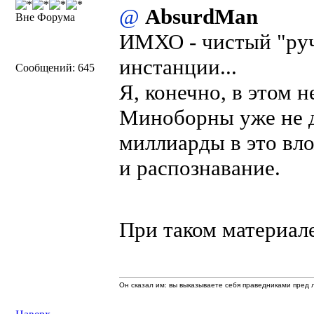
@
AbsurdMan
Вне Форума
ИМХО - чистый "ручн
инстанции...
Сообщений: 645
Я, конечно, в этом н
Миноборны уже не 
миллиарды в это вл
и распознавание.
При таком материал
Он сказал им: вы выказываете себя праведниками пред л