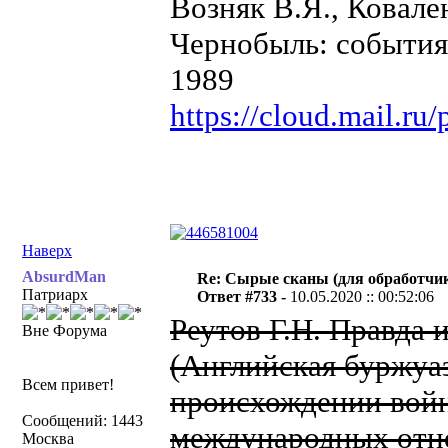
Возняк В.Я., Ковале
Чернобыль: события 
1989
https://cloud.mail.r
Наверх
AbsurdMan
Re: Сырые сканы (для обработчи
Патриарх
Ответ #733 -
10.05.2020 :: 00:52:06
Реутов Г.Н. Правда 
Вне Форума
(Английская буржуа
Всем привет!
происхождении войн
Сообщений: 1443
международных отно
Москва