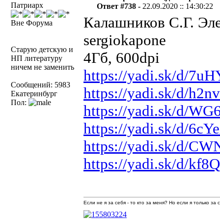
Патриарх
Ответ #738 -
22.09.2020 :: 14:30:22
Калашников С.Г. Элек
Вне Форума
sergiokapone
Старую детскую и
4Гб, 600dpi
НП литературу
ничем не заменить
https://yadi.sk/d/7
Сообщений: 5983
https://yadi.sk/d/h
Екатеринбург
Пол:
https://yadi.sk/d/
https://yadi.sk/d/6
https://yadi.sk/d/
https://yadi.sk/d/kf
Если не я за себя - то кто за меня? Но если я только за