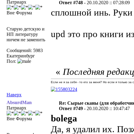
Патриарх
Ответ #748 -
20.10.2020 :: 07:28:09
сплошной инь. Руки
Вне Форума
Старую детскую и
upd это про книги и
НП литературу
ничем не заменить
Сообщений: 5983
Екатеринбург
Пол:
«
Последняя редакц
Если не я за себя - то кто за меня? Но если я только за
Наверх
AbsurdMan
Re: Сырые сканы (для обработчи
Патриарх
Ответ #749 -
20.10.2020 :: 10:47:47
bolega
Вне Форума
Да, я удалил их. По