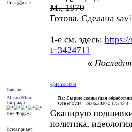
Пол:
М., 1970
Готова. Сделана savi
1-е см. здесь:
https:/
t=3424711
«
Последняя
Наверх
AbsurdMan
Re: Сырые сканы (для обработчи
Патриарх
Ответ #734 -
29.06.2020 :: 17:24:48
Сканирую подшивки
Вне Форума
политика, идеологи
Всем привет!