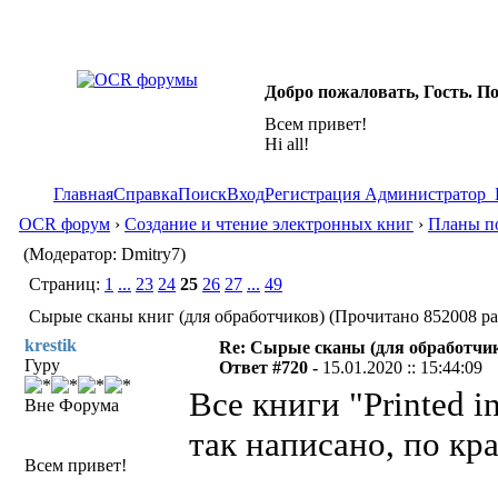
Добро пожаловать, Гость. П
Всем привет!
Hi all!
Главная
Справка
Поиск
Вход
Регистрация
Администратор
OCR форум
›
Создание и чтение электронных книг
›
Планы по
(Модератор: Dmitry7)
Страниц:
1
...
23
24
25
26
27
...
49
Сырые сканы книг (для обработчиков) (Прочитано 852008 ра
krestik
Re: Сырые сканы (для обработчи
Гуру
Ответ #720 -
15.01.2020 :: 15:44:09
Все книги "Printed i
Вне Форума
так написано, по кр
Всем привет!