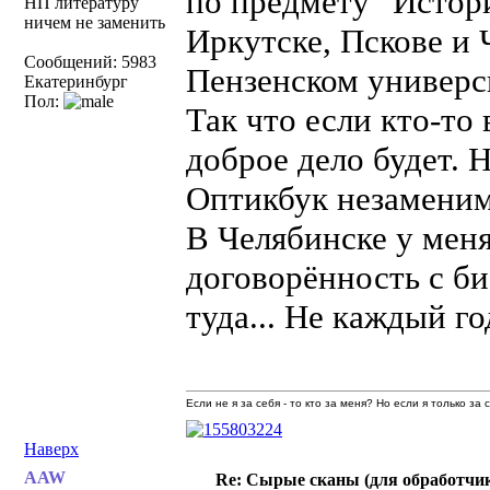
по предмету "Истор
НП литературу
ничем не заменить
Иркутске, Пскове и 
Сообщений: 5983
Пензенском универси
Екатеринбург
Пол:
Так что если кто-то 
доброе дело будет. 
Оптикбук незаменим,
В Челябинске у меня
договорённость с би
туда... Не каждый го
Если не я за себя - то кто за меня? Но если я только за
Наверх
AAW
Re: Сырые сканы (для обработчи