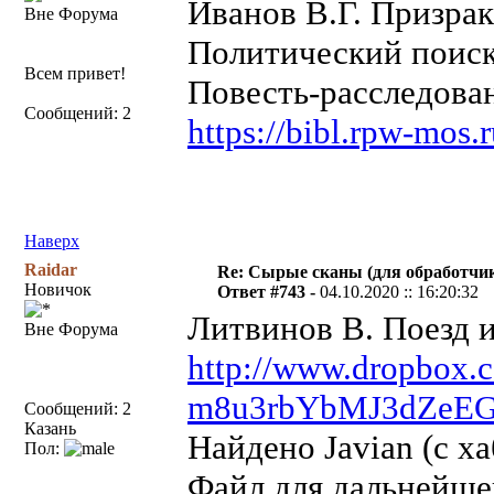
Иванов В.Г. Призрак
Вне Форума
Политический поиск
Всем привет!
Повесть-расследован
Сообщений: 2
https://bibl.rpw-mos.
Наверх
Raidar
Re: Сырые сканы (для обработчи
Новичок
Ответ #743 -
04.10.2020 :: 16:20:32
Литвинов В. Поезд и
Вне Форума
http://www.dropbox
m8u3rbYbMJ3dZeEG
Сообщений: 2
Казань
Найдено Javian (с ха
Пол:
Файл для дальнейшей