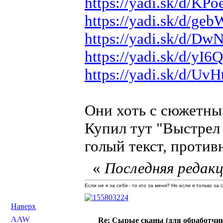
https://yadi.sk/d/K
https://yadi.sk/d/g
https://yadi.sk/d/
https://yadi.sk/d/y
https://yadi.sk/d/
Они хоть с сюжетны
Купил тут "Выстрел 
голый текст, против
«
Последняя редакц
Если не я за себя - то кто за меня? Но если я только за
Наверх
AAW
Re: Сырые сканы (для обработчи