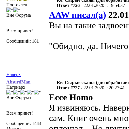
Re: Сырые сканы (для обработчи
Постоялец
Ответ #726 -
22.01.2020 :: 19:54:37
AAW писал(а)
22.01
Вне Форума
Вы на такие задвое
Всем привет!
Сообщений: 181
"Обидно, да. Ничего 
Наверх
AbsurdMan
Re: Сырые сканы (для обработчи
Патриарх
Ответ #727 -
22.01.2020 :: 20:27:41
Ecce Homo
Вне Форума
Я извиняюсь. Наверн
Всем привет!
сам. Книг очень мно
Сообщений: 1443
оплошал... Но других
Москва