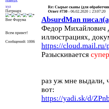
Наверх
xyz
Re: Сырые сканы (для обработчи
Патриарх
Ответ #730 -
06.02.2020 :: 23:07:20
AbsurdMan писал(а
Вне Форума
Федор Михайлович Д
Всем привет!
иллюстрациях, доку
Сообщений: 1006
https://cloud.mail.
Разыскивается
супе
раз уж мне выдали, 
вот:
https://yadi.sk/d/ZP