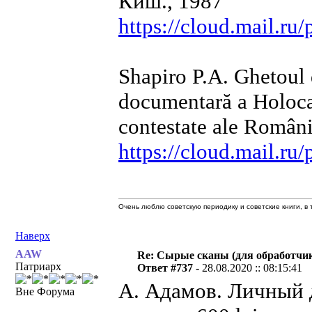
Киш., 1987
https://cloud.mail.r
Shapiro P.A. Ghetoul 
documentară a Holocaus
contestate ale Români
https://cloud.mail.r
Очень люблю советскую периодику и советские книги, в т
Наверх
AAW
Re: Сырые сканы (для обработчи
Патриарх
Ответ #737 -
28.08.2020 :: 08:15:41
А. Адамов. Личный 
Вне Форума