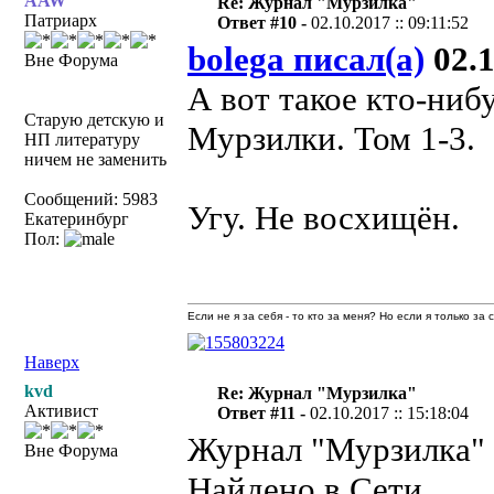
AAW
Re: Журнал "Мурзилка"
Патриарх
Ответ #10 -
02.10.2017 :: 09:11:52
bolega писал(а)
02.1
Вне Форума
А вот такое кто-ниб
Старую детскую и
Мурзилки. Том 1-3.
НП литературу
ничем не заменить
Сообщений: 5983
Угу. Не восхищён.
Екатеринбург
Пол:
Если не я за себя - то кто за меня? Но если я только за
Наверх
kvd
Re: Журнал "Мурзилка"
Активист
Ответ #11 -
02.10.2017 :: 15:18:04
Журнал "Мурзилка" №
Вне Форума
Найдено в Сети.