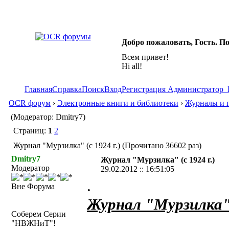
Добро пожаловать, Гость. П
Всем привет!
Hi all!
Главная
Справка
Поиск
Вход
Регистрация
Администратор
OCR форум
›
Электронные книги и библиотеки
›
Журналы и г
(Модератор: Dmitry7)
Страниц:
1
2
Журнал "Мурзилка" (с 1924 г.) (Прочитано 36602 раз)
Dmitry7
Журнал "Мурзилка" (с 1924 г.)
Модератор
29.02.2012 :: 16:51:05
.
Вне Форума
Журнал "Мурзилка" 
Соберем Серии
"НВЖНиТ"!