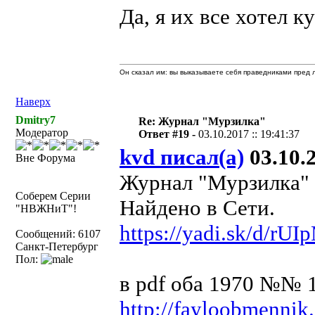
Да, я их все хотел к
Он сказал им: вы выказываете себя праведниками пред л
Наверх
Dmitry7
Re: Журнал "Мурзилка"
Модератор
Ответ #19 -
03.10.2017 :: 19:41:37
kvd писал(а)
03.10.2
Вне Форума
Журнал "Мурзилка" №
Соберем Серии
Найдено в Сети.
"НВЖНиТ"!
https://yadi.sk/d/r
Сообщений: 6107
Санкт-Петербург
Пол:
в pdf оба 1970 №№ 1
http://fayloobmennik