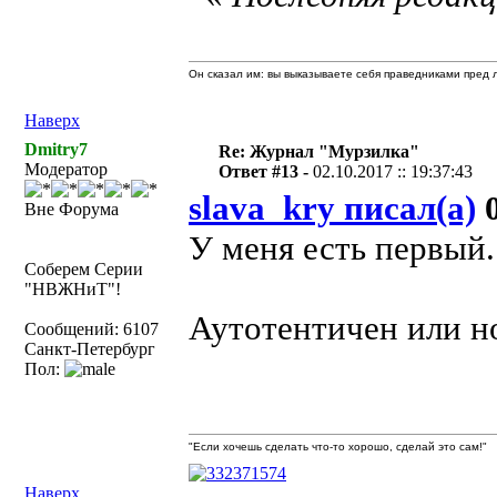
Он сказал им: вы выказываете себя праведниками пред л
Наверх
Dmitry7
Re: Журнал "Мурзилка"
Модератор
Ответ #13 -
02.10.2017 :: 19:37:43
slava_kry писал(а)
0
Вне Форума
У меня есть первый.
Соберем Серии
"НВЖНиТ"!
Аутотентичен или н
Сообщений: 6107
Санкт-Петербург
Пол:
"Если хочешь сделать что-то хорошо, сделай это сам!"
Наверх