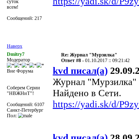
https://yadi.sk/d/P
суток
всем!
Сообщений: 217
Наверх
Dmitry7
Re: Журнал "Мурзилка"
Модератор
Ответ #8 -
01.10.2017 :: 09:21:42
kvd писал(а)
29.09.2
Вне Форума
Журнал "Мурзилка" №
Соберем Серии
Найдено в Сети.
"НВЖНиТ"!
https://yadi.sk/d/P
Сообщений: 6107
Санкт-Петербург
Пол:
kvd писал(а)
28.09.2