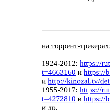
на торрент-трекерах
1924-2012:
https://r
t=4663160
и
https://
и
http://kinozal.tv/d
1955-2017:
https://r
t=4272810
и
https://
и др.