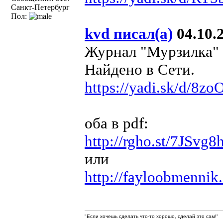
Санкт-Петербург
Пол:
kvd писал(а)
04.10.2
Журнал "Мурзилка" №
Найдено в Сети.
https://yadi.sk/d/8
оба в pdf:
http://rgho.st/7JSvg
или
http://fayloobmennik
"Если хочешь сделать что-то хорошо, сделай это сам!"