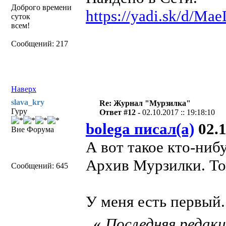
Доброго времени
https://yadi.sk/d/M
суток
всем!
Сообщений: 217
Наверх
slava_kry
Re: Журнал "Мурзилка"
Гуру
Ответ #12 -
02.10.2017 :: 19:18:10
bolega писал(а)
02.1
Вне Форума
А вот такое кто-ниб
Архив Мурзилки. То
Сообщений: 645
У меня есть первый.
«
Последняя редакци