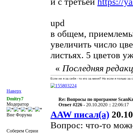
и с третьей
https://
upd
в общем, приемлемы
увеличить число цве
листьях. 5 цветов у
«
Последняя редакц
Если не я за себя - то кто за меня? Но если я только за
Наверх
Dmitry7
Re: Вопросы по программе ScanK
Модератор
Ответ #226 -
20.10.2020 :: 22:06:17
AAW писал(а)
20.10
Вне Форума
Вопрос: что-то мож
Соберем Серии