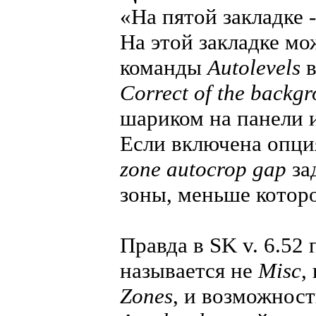
«На пятой закладке 
На этой закладке м
команды
Autolevels
в
Correct of the backg
шариком на панели 
Если включена опц
zone autocrop gap
за
зоны, меньше которо
Правда в SK v. 6.52 
называется не
Misc
,
Zones
, и возможнос