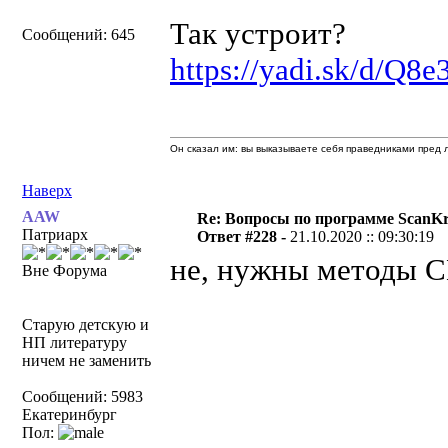
Так устроит?
Сообщений: 645
https://yadi.sk/d/Q
Он сказал им: вы выказываете себя праведниками пред л
Наверх
AAW
Re: Вопросы по программе ScanK
Патриарх
Ответ #228 -
21.10.2020 :: 09:30:19
не, нужны методы С
Вне Форума
Старую детскую и
НП литературу
ничем не заменить
Сообщений: 5983
Екатеринбург
Пол: