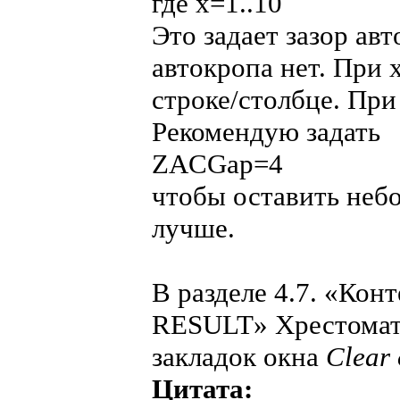
где х=1..10
Это задает зазор ав
автокропа нет. При 
строке/столбце. При 
Рекомендую задать
ZACGap=4
чтобы оставить небо
лучше.
В разделе 4.7. «Ко
RESULT» Хрестомати
закладок окна
Clear 
Цитата: