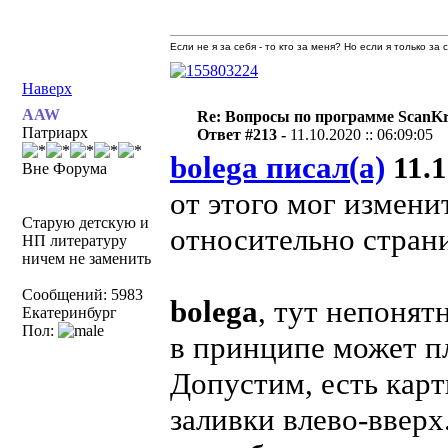
Если не я за себя - то кто за меня? Но если я только за
Наверх
AAW
Re: Вопросы по программе ScanK
Патриарх
Ответ #213 -
11.10.2020 :: 06:09:05
bolega писал(а)
11.1
Вне Форума
от этого мог изменит
Старую детскую и
относительно стран
НП литературу
ничем не заменить
Сообщений: 5983
bolega
, тут непонятн
Екатеринбург
Пол:
в принципе может пл
Допустим, есть кар
заливки влево-вверх