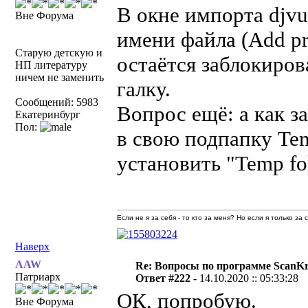
В окне импорта djvu
Вне Форума
имени файла (Add pre
Старую детскую и
остаётся заблокиро
НП литературу
ничем не заменить
галку.
Сообщений: 5983
Вопрос ещё: а как 
Екатеринбург
Пол:
в свою подпапку Tem
установить "Temp fol
Если не я за себя - то кто за меня? Но если я только за
Наверх
AAW
Re: Вопросы по программе ScanK
Патриарх
Ответ #222 -
14.10.2020 :: 05:33:28
ОК, попробую.
Вне Форума