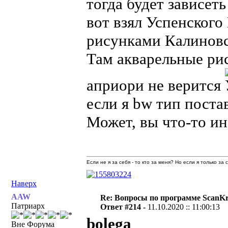
тогда будет зависеть
вот взял Успенского
рисунками Калиновс
Там акварельные рис
априори не верится
если я bw тип постав
Может, вы что-то и
Если не я за себя - то кто за меня? Но если я только за
Наверх
AAW
Re: Вопросы по программе ScanK
Патриарх
Ответ #214 -
11.10.2020 :: 11:00:13
bolega
Вне Форума