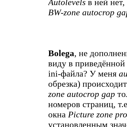
Autolevels
в ней нет,
BW-zone autocrop ga
Bolega
, не дополнен
виду в приведённой 
ini-файла? У меня
au
обрезка) происходи
zone autocrop gap
то
номеров страниц, т.
окна
Picture zone pro
установленным зна