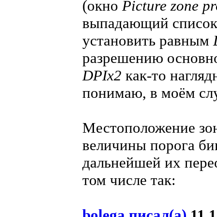
(окно
Picture zone pr
выпадающий список
установить равным
разрешению основног
DPIх2
как-то наглядн
понимаю, в моём слу
Местоположение зон
величины порога би
дальнейшей их пере
том числе так:
bolega писал(а)
11.1