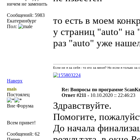
ничем не заменить
Сообщений: 5983
то есть в моем кон
Екатеринбург
Пол:
у страниц "auto" на
раз "auto" уже наше
Если не я за себя - то кто за меня? Но если я только за
Наверх
mais
Re: Вопросы по программе ScanK
Постоялец
Ответ #211 -
10.10.2020 :: 22:46:23
Здравствуйте.
Вне Форума
Помогите, пожалуйст
Всем привет!
До начала финализац
Сообщений: 62
результата, в окне
Re
Пермь