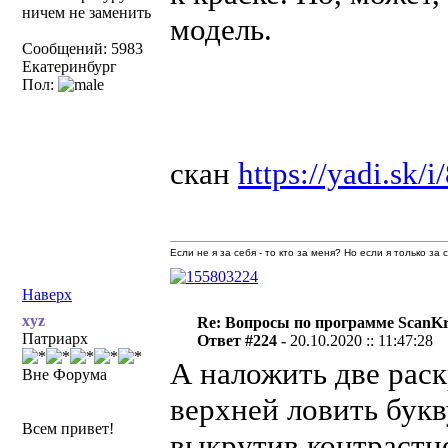
ничем не заменить
модель.
Сообщений: 5983
Екатеринбург
Пол:
скан
https://yadi.sk
Если не я за себя - то кто за меня? Но если я только за
Наверх
xyz
Re: Вопросы по программе ScanK
Патриарх
Ответ #224 -
20.10.2020 :: 11:47:28
А наложить две рас
Вне Форума
верхней ловить букв
Всем привет!
выкрутив контрастно