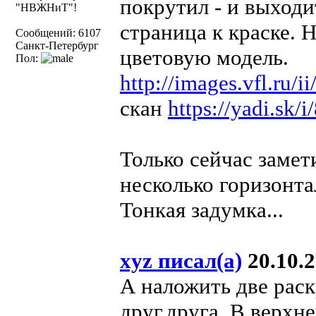
покрутил - и выходи
"НВЖНиТ"!
страница к краске. 
Сообщений: 6107
Санкт-Петербург
цветовую модель.
Пол:
http://images.vfl.ru
скан
https://yadi.sk
Только сейчас замети
несколько горизонт
Тонкая задумка...
xyz писал(а)
20.10.2
А наложить две рас
друг.друга. В верхне