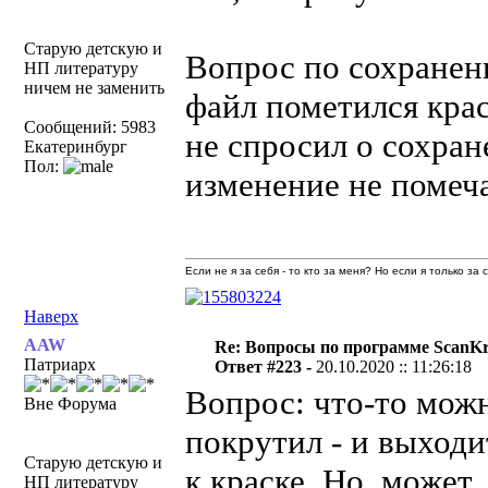
Старую детскую и
Вопрос по сохранен
НП литературу
ничем не заменить
файл пометился крас
Сообщений: 5983
не спросил о сохран
Екатеринбург
Пол:
изменение не помеч
Если не я за себя - то кто за меня? Но если я только за
Наверх
AAW
Re: Вопросы по программе ScanK
Патриарх
Ответ #223 -
20.10.2020 :: 11:26:18
Вопрос: что-то мож
Вне Форума
покрутил - и выходи
Старую детскую и
к краске. Но, может
НП литературу