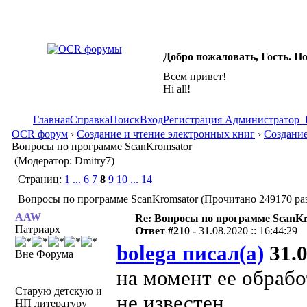
Добро пожаловать, Гость. П
Всем привет!
Hi all!
Главная
Справка
Поиск
Вход
Регистрация
Администратор
OCR форум
›
Создание и чтение электронных книг
›
Создание
Вопросы по программе ScanKromsator
(Модератор: Dmitry7)
Страниц:
1
...
6
7
8
9
10
...
14
Вопросы по программе ScanKromsator (Прочитано 249170 ра
AAW
Re: Вопросы по программе ScanK
Патриарх
Ответ #210 -
31.08.2020 :: 16:44:29
bolega писал(а)
31.0
Вне Форума
на момент ее обрабо
Старую детскую и
не известен
НП литературу