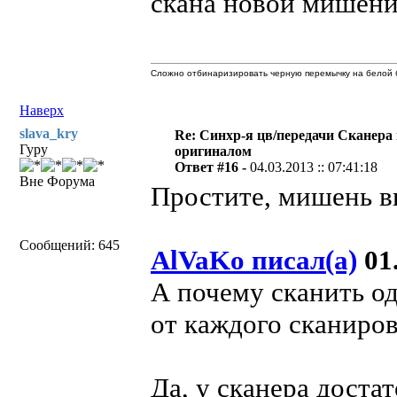
скана новой мишени
Сложно отбинаризировать черную перемычку на белой б
Наверх
slava_kry
Re: Синхр-я цв/передачи Сканера
Гуру
оригиналом
Ответ #16 -
04.03.2013 :: 07:41:18
Вне Форума
Простите, мишень в
Сообщений: 645
AlVaKo писал(а)
01.
А почему сканить о
от каждого сканиро
Да, у сканера дост