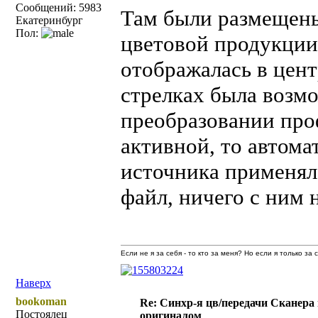
Сообщений: 5983
Там были размещены
Екатеринбург
Пол:
цветовой продукции
отображалась в цен
стрелках была возм
преобразовании проф
активной, то автома
источника применял
файл, ничего с ним н
Если не я за себя - то кто за меня? Но если я только за
Наверх
bookoman
Re: Синхр-я цв/передачи Сканера
Постоялец
оригиналом