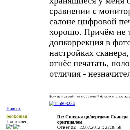
хранящиеся у меня с
сравнении с монитор
салоне цифровой печ
хорошо. Причём не 
допкоррекция в фот
настройках сканера,
отнёс печатать, пол
отличия - незначите
Если не я за себя - то кто за меня? Но если я только за
Наверх
bookoman
Re: Синхр-я цв/передачи Сканера
Постоялец
оригиналом
Ответ #2 -
22.07.2012 :: 22:38:58