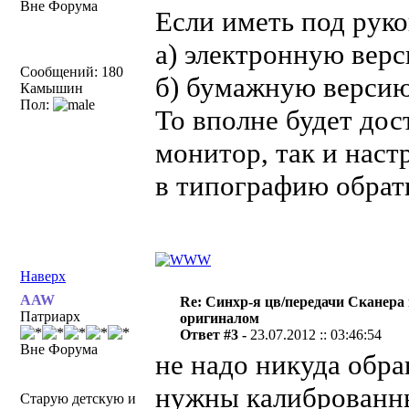
Вне Форума
Если иметь под руко
а) электронную вер
Сообщений: 180
б) бумажную верси
Камышин
Пол:
То вполне будет дос
монитор, так и настр
в типографию обрат
Наверх
AAW
Re: Синхр-я цв/передачи Сканера
Патриарх
оригиналом
Ответ #3 -
23.07.2012 :: 03:46:54
Вне Форума
не надо никуда обра
нужны калиброванны
Старую детскую и