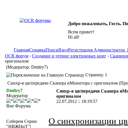
Добро пожаловать, Гость. П
Всем привет!
Hi all!
Главная
Справка
Поиск
Вход
Регистрация
Администратор
OCR форум
›
Создание и чтение электронных книг
›
Сканиро
оригиналом
(Модератор: Dmitry7)
Страниц: 1
Синхр-я цв/передачи Сканера иМонитора с оригиналом (Про
Dmitry7
Синхр-я цв/передачи Сканера иМ
Модератор
оригиналом
22.07.2012 :: 18:19:57
Вне Форума
О синхронизации цв
Соберем Серии
"НВЖНиТ"!