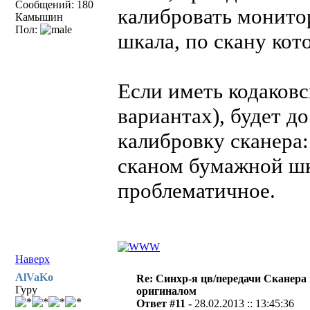
Сообщений: 180
калибровать монитор
Камышин
Пол:
шкала, по скану кот
Если иметь кодаков
вариантах), будет д
калибровку сканера
сканом бумажной шк
проблематичное.
Наверх
AlVaKo
Re: Синхр-я цв/передачи Сканера
Гуру
оригиналом
Ответ #11 -
28.02.2013 :: 13:45:36