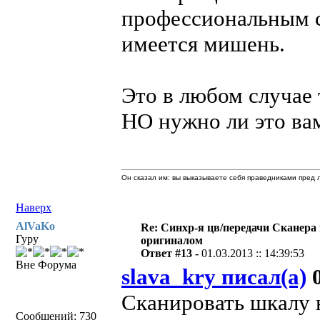
профессиональным с
имеется мишень.
Это в любом случае 
НО нужно ли это ва
Он сказал им: вы выказываете себя праведниками пред л
Наверх
AlVaKo
Re: Синхр-я цв/передачи Сканера
Гуру
оригиналом
Ответ #13 -
01.03.2013 :: 14:39:53
Вне Форума
slava_kry писал(а)
0
Сканировать шкалу 
Сообщений: 730