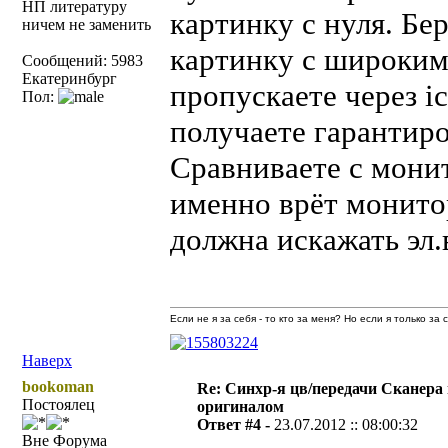
НП литературу
картинку с нуля. Б
ничем не заменить
картинку с широким
Сообщений: 5983
Екатеринбург
пропускаете через i
Пол:
получаете гарантир
Сравниваете с монит
именно врёт монито
должна искажать эл.
Если не я за себя - то кто за меня? Но если я только за
Наверх
bookoman
Re: Синхр-я цв/передачи Сканера
Постоялец
оригиналом
Ответ #4 -
23.07.2012 :: 08:00:32
Вне Форума