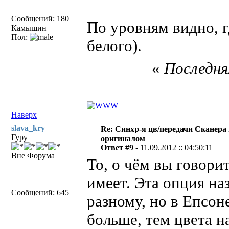
Сообщений: 180
По уровням видно, г
Камышин
Пол:
белого).
«
Последняя
Наверх
slava_kry
Re: Синхр-я цв/передачи Сканера
Гуру
оригиналом
Ответ #9 -
11.09.2012 :: 04:50:11
Вне Форума
То, о чём вы говор
имеет. Эта опция на
Сообщений: 645
разному, но в Епсон
больше, тем цвета 