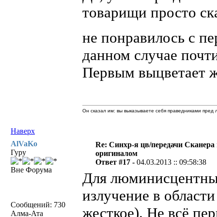
товарищи просто ска
не понравилось с пе
данном случае почти
Первым выцветает ж
Он сказал им: вы выказываете себя праведниками пред л
Наверх
AlVaKo
Re: Синхр-я цв/передачи Сканера
Гуру
оригиналом
Ответ #17 -
04.03.2013 :: 09:58:38
Вне Форума
Для люминисцентных
излучение в области
Сообщений: 730
жесткое). Не всё пе
Алма-Ата