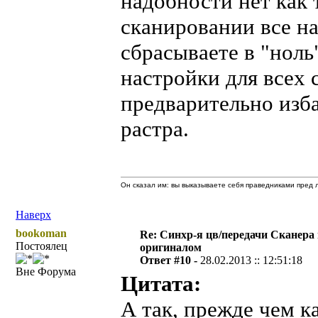
надобности нет как 
сканировании все на
сбрасываете в "ноль
настройки для всех 
предварительно изб
растра.
Он сказал им: вы выказываете себя праведниками пред л
Наверх
bookoman
Re: Синхр-я цв/передачи Сканера
Постоялец
оригиналом
Ответ #10 -
28.02.2013 :: 12:51:18
Вне Форума
Цитата:
А так, прежде чем к