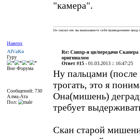
"камера".
Он сказал им: вы выказываете себя праведниками пред л
Наверх
AlVaKo
Re: Синхр-я цв/передачи Сканера
Гуру
оригиналом
Ответ #15 -
01.03.2013 :: 16:47:25
Вне Форума
Ну пальцами (после 
трогать, это я пони
Сообщений: 730
Она(мишень) деград
Алма-Ата
Пол:
требует выдержива
Скан старой мишени,