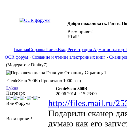
Добро пожаловать, Гость. П
Всем привет!
Hi all!
Главная
Справка
Поиск
Вход
Регистрация
Администратор
OCR форум
›
Создание и чтение электронных книг
›
Сканиро
(Модератор: Dmitry7)
Страниц: 1
GenieScan 300R (Прочитано 1900 раз)
Lykas
GenieScan 300R
Патриарх
20.06.2014 :: 15:23:00
http://files.mail.
Вне Форума
Подарили сканер для
Всем привет!
думаю как его запус