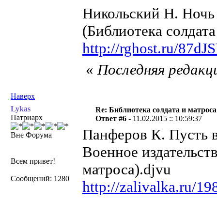
Никольский Н. Ночь 
(Библиотека солдата
http://rghost.ru/87d
«
Последняя редакци
Наверх
Lykas
Re: Библиотека солдата и матроса
Патриарх
Ответ #6 -
11.02.2015 :: 10:59:37
Панферов К. Пусть в
Вне Форума
Военное издательство
Всем привет!
матроса).djvu
Сообщений: 1280
http://zalivalka.ru/1