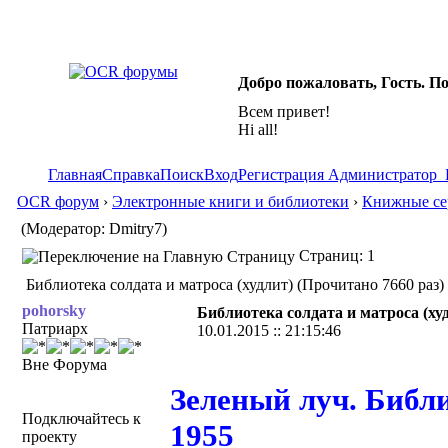
Добро пожаловать, Гость. П
Всем привет!
Hi all!
Главная
Справка
Поиск
Вход
Регистрация
Администратор
OCR форум
›
Электронные книги и библиотеки
›
Книжные се
(Модератор: Dmitry7)
Страниц: 1
Библиотека солдата и матроса (худлит) (Прочитано 7660 раз)
pohorsky
Библиотека солдата и матроса (ху
Патриарх
10.01.2015 :: 21:15:46
Вне Форума
Зеленый луч. Библи
Подключайтесь к
1955
проекту