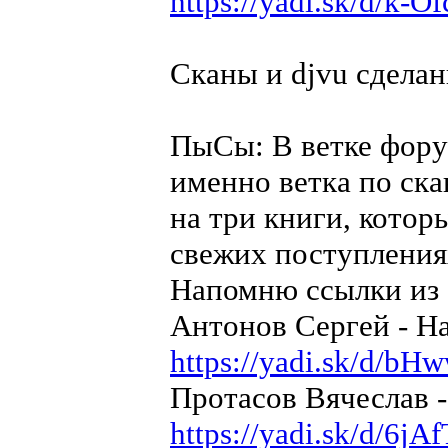
https://yadi.sk/d/k-
Сканы и djvu сдела
ПыСы: В ветке фору
именно ветка по ск
на три книги, котор
свежих поступлениях
Напомню ссылки из 
Антонов Сергей - На
https://yadi.sk/d/b
Протасов Вячеслав 
https://yadi.sk/d/6