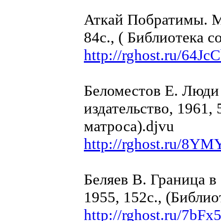
Аткай Побратимы. М
84с., ( Библиотека с
http://rghost.ru/64J
Беломестов Е. Люди
издательство, 1961, 
матроса).djvu
http://rghost.ru/8YM
Беляев В. Граница в
1955, 152с., (Библио
http://rghost.ru/7bF