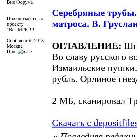
Вне Форума
Серебряные трубы.
Подключайтесь к
матроса. В. Груслан
проекту
"Вся МРБ"!!!
Сообщений: 5918
ОГЛАВЛЕНИЕ:
Шпа
Москва
Пол:
Во славу русского в
Измаильские пушки
рубль. Орлиное гнез
2 МБ, сканировал Т
Скачать с depositfile
«
Последняя редакци