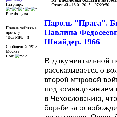
Re: Библиотека солдата и матроса
Патриарх
Ответ #3 -
16.01.2015 :: 07:29:50
Вне Форума
Пароль "Прага". Би
Подключайтесь к
Павлина Федосеев
проекту
"Вся МРБ"!!!
Шнайдер. 1966
Сообщений: 5918
Москва
Пол:
В документальной п
рассказывается о в
второй мировой вой
под командованием 
в Чехословакию, чт
борьбе за освобожд
захватчиков. Очень 