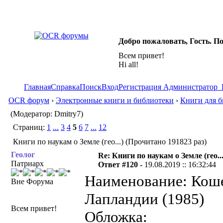
Добро пожаловать, Гость. П
Всем привет!
Hi all!
Главная
Справка
Поиск
Вход
Регистрация
Администратор
OCR форум
›
Электронные книги и библиотеки
›
Книги для б
(Модератор: Dmitry7)
Страниц:
1
...
3
4
5
6
7
...
12
Книги по наукам о Земле (гео...) (Прочитано 191823 раз)
Геолог
Re: Книги по наукам о Земле (гео...
Патриарх
Ответ #120 -
19.08.2019 :: 16:32:44
Наименование: Коше
Вне Форума
Лапландии (1985)
Всем привет!
Обложка: