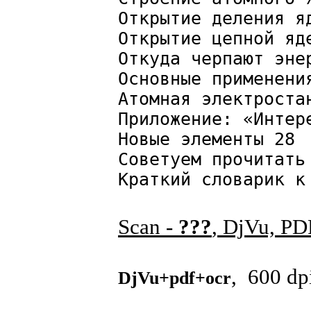
Открытие деления я
Открытие цепной яд
Откуда черпают эне
Основные применени
Атомная электроста
Приложение: «Интер
Новые элементы 28
Советуем прочитать
Краткий словарик к
Scan -
???
, DjVu, P
, 600 dp
DjVu+pdf+ocr