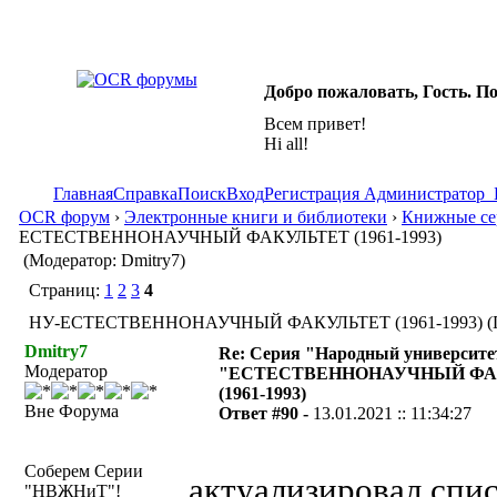
Добро пожаловать, Гость. П
Всем привет!
Hi all!
Главная
Справка
Поиск
Вход
Регистрация
Администратор
OCR форум
›
Электронные книги и библиотеки
›
Книжные сер
ЕСТЕСТВЕННОНАУЧНЫЙ ФАКУЛЬТЕТ (1961-1993)
(Модератор: Dmitry7)
Страниц:
1
2
3
4
НУ-ЕСТЕСТВЕННОНАУЧНЫЙ ФАКУЛЬТЕТ (1961-1993) (Про
Dmitry7
Re: Серия "Народный университе
Модератор
"ЕСТЕСТВЕННОНАУЧНЫЙ ФА
(1961-1993)
Вне Форума
Ответ #90 -
13.01.2021 :: 11:34:27
Соберем Серии
актуализировал спи
"НВЖНиТ"!