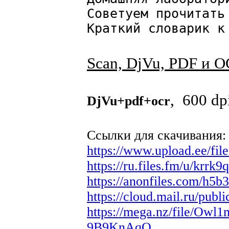
Советуем прочитать
Краткий словарик к
Scan, DjVu, PDF и 
, 600 dp
DjVu+pdf+ocr
Ссылки для скачивания:
https://www.upload.ee/fi
https://ru.files.fm/u/krrk
https://anonfiles.com/h
https://cloud.mail.ru/pub
https://mega.nz/file/
9B9KnAqQ