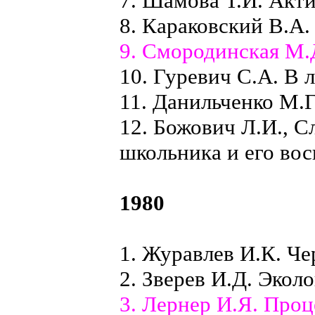
7. Шамова Т.И. Акт
8. Караковский В.А
9. Смородинская М.
10. Гуревич С.А. В 
11. Данильченко М.Г
12. Божович Л.И., С
школьника и его вос
1980
1. Журавлев И.К. Че
2. Зверев И.Д. Экол
3. Лернер И.Я. Проц