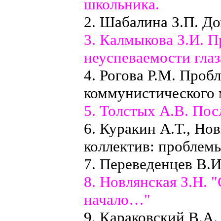
школьника.
2. Шабалина З.П. Д
3. Калмыкова З.И. 
неуспеваемости глаз
4. Рогова Р.М. Про
коммунистического 
5. Толстых А.В. Пос
6. Куракин А.Т., Н
коллектив: проблем
7. Переведенцев В.И
8. Новлянская З.Н. 
начало…"
9. Караковский В.А.