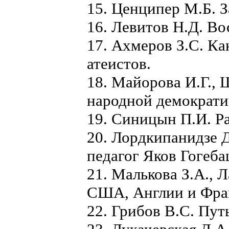
15. Ценципер М.Б. З
16. Левитов Н.Д. Во
17. Ахмеров З.С. К
атеистов.
18. Майорова И.Г.,
народной демократи
19. Синицын П.И. Ра
20. Лордкипанидзе 
педагог Яков Гогеб
21. Малькова З.А., 
США, Англии и Фра
22. Грибов В.С. Пут