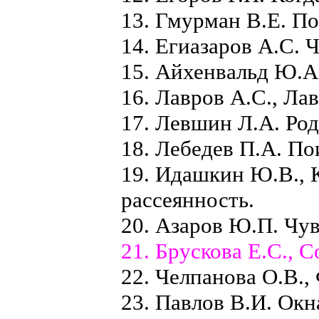
13. Гмурман В.Е. По
14. Егиазаров А.С. 
15. Айхенвальд Ю.А.
16. Лавров А.С., Ла
17. Левшин Л.А. Род
18. Лебедев П.А. По
19. Идашкин Ю.В., 
рассеянность.
20. Азаров Ю.П. Чув
21. Брускова Е.С., 
22. Челпанова О.В.,
23. Павлов В.И. Окн