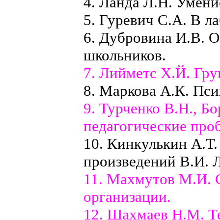
4. Ланда Л.Н. Умени
5. Гуревич С.А. В л
6. Дубровина И.В. 
школьников.
7. Лийметс X.Й. Гру
8. Маркова А.К. Пси
9. Турченко В.Н., Б
педагогические проб
10. Кинкулькин А.Т.
произведений В.И. 
11. Махмутов М.И. 
организации.
12. Шахмаев Н.М. Т