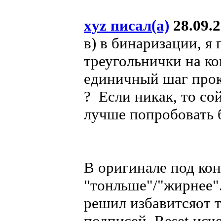
xyz писал(а)
28.09.2
в) в бинаризации, я
треугольнички на ко
единичный шаг прок
? Если никак, то сой
лучше попробовать б
В оригинале под кон
"тонльше"/"жирнее".
решил избавитсяот т
подписей. Reset исч