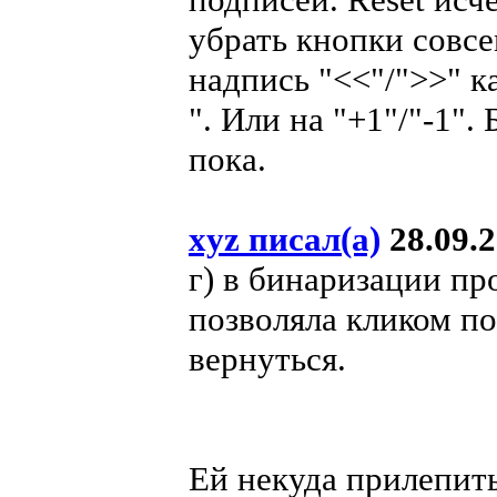
убрать кнопки совс
надпись "<<"/">>" ка
". Или на "+1"/"-1".
пока.
xyz писал(а)
28.09.2
г) в бинаризации пр
позволяла кликом по
вернуться.
Ей некуда прилепить