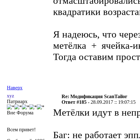
отмасштабировались
квадратики возраст
Я надеюсь, что чере
метёлка + ячейка-и
Тогда оставим прос
Наверх
xyz
Re: Модификация ScanTailor
Патриарх
Ответ #185 -
28.09.2017 :: 19:07:15
Метёлки идут в неп
Вне Форума
Всем привет!
Баг: не работает эп