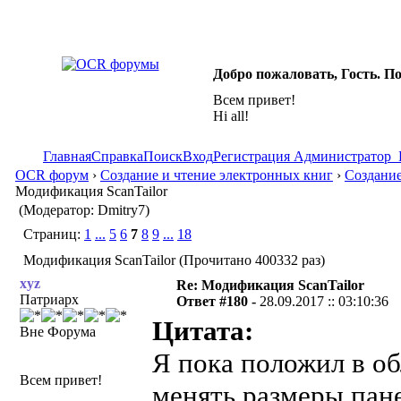
Добро пожаловать, Гость. П
Всем привет!
Hi all!
Главная
Справка
Поиск
Вход
Регистрация
Администратор
OCR форум
›
Создание и чтение электронных книг
›
Создание
Модификация ScanTailor
(Модератор: Dmitry7)
Страниц:
1
...
5
6
7
8
9
...
18
Модификация ScanTailor (Прочитано 400332 раз)
xyz
Re: Модификация ScanTailor
Патриарх
Ответ #180 -
28.09.2017 :: 03:10:36
Цитата:
Вне Форума
Я пока положил в о
Всем привет!
менять размеры пан