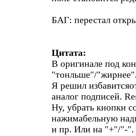
БАГ: перестал откры
Цитата:
В оригинале под кон
"тонльше"/"жирнее".
Я решил избавитсяот
аналог подписей. Re
Ну, убрать кнопки с
нажимабельную надпи
и пр. Или на "+"/"-"