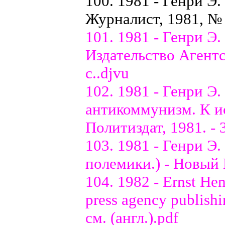
100. 1981 - Генри Э.
Журналист, 1981, №
101. 1981 - Генри Э.
Издательство Агентс
с..djvu
102. 1981 - Генри Э
антикоммунизм. К ис
Политиздат, 1981. - 3
103. 1981 - Генри Э
полемики.) - Новый 
104. 1982 - Ernst Hen
press agency publishin
см. (англ.).pdf