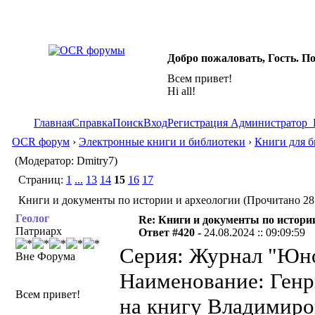
Добро пожаловать, Гость. П
Всем привет!
Hi all!
Главная
Справка
Поиск
Вход
Регистрация
Администратор
OCR форум
›
Электронные книги и библиотеки
›
Книги для б
(Модератор: Dmitry7)
Страниц:
1
...
13
14
15
16
17
Книги и документы по истории и археологии (Прочитано 28
Геолог
Re: Книги и документы по истори
Патриарх
Ответ #420 -
24.08.2024 :: 09:09:59
Серия: Журнал "Юно
Вне Форума
Наименование: Генр
Всем привет!
на книгу Владимиро