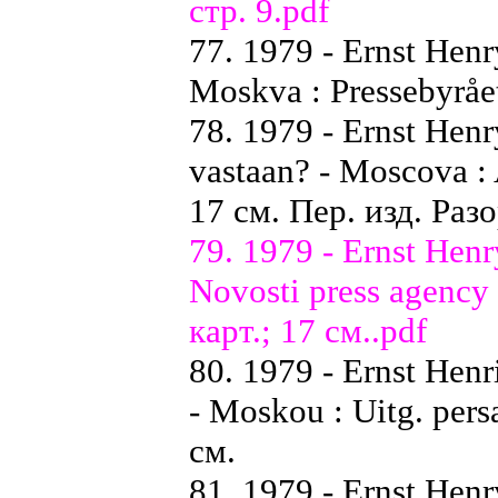
стр. 9.pdf
77. 1979 - Ernst Henr
Moskva : Pressebyrået 
78. 1979 - Ernst Henry
vastaan? - Moscova : 
17 см. Пер. изд. Ра
79. 1979 - Ernst Hen
Novosti press agency 
карт.; 17 см..pdf
80. 1979 - Ernst Henr
- Moskou : Uitg. pers
см.
81. 1979 - Ernst Henr