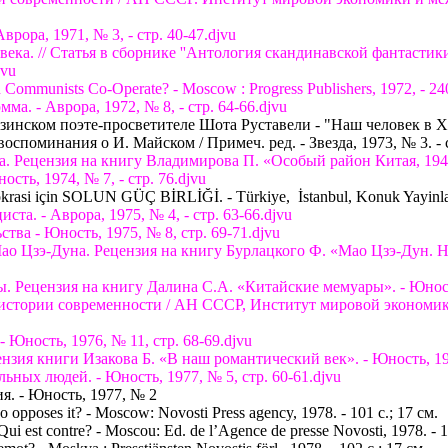
Аврора, 1971, № 3, - стр. 40-47.djvu
овека. // Статья в сборнике ''Антология скандинавской фантастик
jvu
nd Communists Co-Operate? - Moscow : Progress Publishers, 1972, - 240
мма. - Аврора, 1972, № 8, - стр. 64-66.djvu
рузинском поэте-просветителе Шота Руставели - "Наш человек в XI
оспоминания о И. Майском / Примеч. ред. - Звезда, 1973, № 3. - 
а. Рецензия на книгу Владимирова П. «Особый район Китая, 1942-
сть, 1974, № 7, - стр. 76.djvu
okrasi için SOLUN GÜÇ BİRLİĞİ. - Türkiye, İstanbul, Konuk Yayinlar
ста. - Аврора, 1975, № 4, - стр. 63-66.djvu
ства - Юность, 1975, № 8, стр. 69-71.djvu
Мао Цзэ-Дуна. Рецензия на книгу Бурлацкого Ф. «Мао Цзэ-Дун. Н
ы. Рецензия на книгу Далина С.А. «Китайские мемуары». - Юность
о истории современности / АН СССР, Институт мировой экономик
- Юность, 1976, № 11, стр. 68-69.djvu
ензия книги Изакова Б. «В наш романтический век». - Юность, 197
льных людей. - Юность, 1977, № 5, стр. 60-61.djvu
ия. - Юность, 1977, № 2
 opposes it? - Moscow: Novosti Press agency, 1978. - 101 с.; 17 см.
ui est contre? - Moscou: Ed. de l’Agence de presse Novosti, 1978. - 1