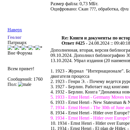
Размер файла: 0,73 МБт.
Оцифровано: Скан ???, обработка, djvu
Наверх
Геолог
Re: Книги и документы по исто
Патриарх
Ответ #425 -
24.08.2024 :: 09:40:1
Дополненная, вторая, версия библиогр
Вне Форума
09.10.2024. Дополнил библиографию 30
13.10.2024. Убрал издания (20 наимено
Всем привет!
1. 1923 - Журнал "Интернационале". Бо
двигателя процесса
Сообщений: 1760
2. 1923 - Генри Э. - Почему ведется рур
Пол:
3. 1927 - Берлин. Работает над книга
4. 1932 - Берлин. Книга "Динамика но
5. 1933 - Ernst Henri - Germany Moves tow
6. 1933 - Ernst Henri - New Statesman
7. 1934 - Ernst Henri - The 30th of June 
8. 1934 - Ernst Henri - Hitler over Europe?
9. 1934 - Ernst Henri - Hitler over Europe
10. 1934 - Ernst Henri - Hitler over Europ
11. 1934 - Ernst Henri - El plan de Hitler