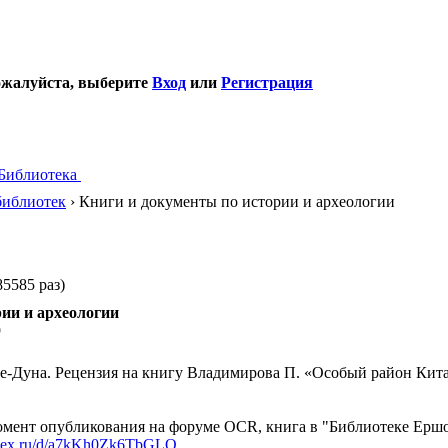
ожалуйста, выберите
Вход
или
Регистрация
Библиотека
библиотек
› Книги и документы по истории и археологии
5585 раз)
рии и археологии
9
-Дуна. Рецензия на книгу Владимирова П. «Особый район Китая, 
мент опубликования на форуме OCR, книга в "Библиотеке Ершов
andex.ru/d/a7kKh0Zk6TbGLQ