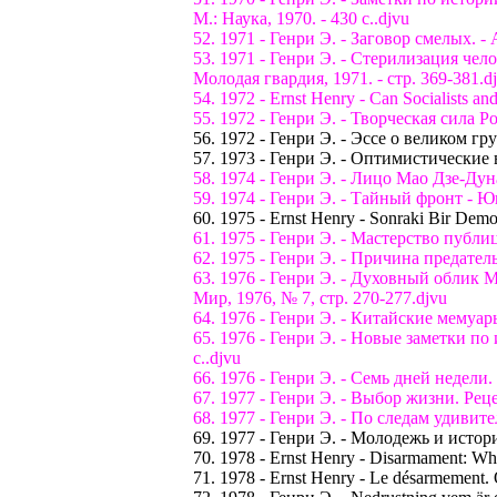
М.: Наука, 1970. - 430 с..djvu
52. 1971 - Генри Э. - Заговор смелых. - 
53. 1971 - Генри Э. - Стерилизация чел
Молодая гвардия, 1971. - стр. 369-381.d
54. 1972 - Ernst Henry - Can Socialists a
55. 1972 - Генри Э. - Творческая сила Ро
56. 1972 - Генри Э. - Эссе о великом г
57. 1973 - Генри Э. - Оптимистические в
58. 1974 - Генри Э. - Лицо Мао Дзе-Дун
59. 1974 - Генри Э. - Тайный фронт - Юно
60. 1975 - Ernst Henry - Sonraki Bir Dem
61. 1975 - Генри Э. - Мастерство публици
62. 1975 - Генри Э. - Причина предатель
63. 1976 - Генри Э. - Духовный облик 
Мир, 1976, № 7, стр. 270-277.djvu
64. 1976 - Генри Э. - Китайские мемуар
65. 1976 - Генри Э. - Новые заметки п
с..djvu
66. 1976 - Генри Э. - Семь дней недели. 
67. 1977 - Генри Э. - Выбор жизни. Рец
68. 1977 - Генри Э. - По следам удивите
69. 1977 - Генри Э. - Молодежь и истор
70. 1978 - Ernst Henry - Disarmament: Who
71. 1978 - Ernst Henry - Le désarmement. Q