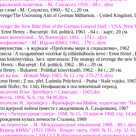
раильской политики. - М.: Соцэкгиз, 1959. - 68 с. .djvu
 слом! - М.: Соцэкгиз, 1960. - 92 с.; 20 см.
Revenge/The Unceasing Aim of German Militarism. - United Kingdom, 
Revenge: the New Blitz Plan of the German General Staff. - USA, New Y
 Ernst Henry. - Bucureşti : Ed. politică, 1961. - 64 с. : карт.; 20 см.
ых монополий. - М. Воениздат, 1961. - 174 с. .djvu
 неофашизма?. - М.: Изд-во ИМО, 1962. - 176 с..djvu
коммунистам. - в журнале «Проблемы мира и социализма», 1962
ancsa : A nyugatnémet vezérkar új villámháborús terve / Ernst Henri ;
ban kiskönyvtára). Загл. оригинала: The strategy of revenge the new bl
enry. - Bucureşti : Ed. politică, 1962. - 86 с.; 20 см.
 Henry. - Bukarest : Politikai könyvkiadó, 1962. - 84 с.; 20 см.
дят на нас. - Новый Мир, 1965, № 12. стр. 270-273..djvu
nst Henri ; Z rus. přel. Ludmila Průchová. - Praha : Naše vojsko, 1965.
 Jaromír Hořec; Sv. 134). Неофашизм в послевоенный период
писателю Илье Эренбургу // Самиздат. - 1965.doc
ность, 1966, № 6. стр. 94-96.djvu
исателю И. Эренбургу - Франкфурт-на-Майне, издательство ''Посев'
ости ядерной войны (вместе с академиком А. Сахаровым), 1967
зета «Литературная газета», 1968, № 15, 10 апреля 1968, стр. 14.pd
озрождения культа личности Сталина, 1969
 на перепутье. - М.: Международные отношения, 1969. - 80 с..djv
''Курьер КИМа'' (1921-1969) - Вокруг света, 1969, № 11, стр. 32-33
ории современности / АН СССР. Институт мировой экономики и м