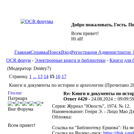
Добро пожаловать, Гость. П
Всем привет!
Hi all!
Главная
Справка
Поиск
Вход
Регистрация
Администратор
OCR форум
›
Электронные книги и библиотеки
›
Книги для 
(Модератор: Dmitry7)
Страниц:
1
...
13
14
15
16
17
Книги и документы по истории и археологии (Прочитано 28
Геолог
Re: Книги и документы по исто
Патриарх
Ответ #420 -
24.08.2024 :: 09:09:5
Серия: Журнал "Юность", 1974. № 12.
Вне Форума
Наименование: Генри Э. - Лицо Мао Дзе
Обложка:
Всем привет!
Ссылка на "Библиотеку Ершова": На мо
Ссылка на Яндекс-диск:
https://disk.y