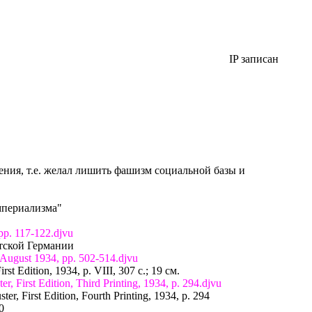
IP записан
ения, т.е. желал лишить фашизм социальной базы и
мпериализма"
pp. 117-122.djvu
стской Германии
 August 1934, pp. 502-514.djvu
st Edition, 1934, p. VIII, 307 с.; 19 см.
, First Edition, Third Printing, 1934, p. 294.djvu
r, First Edition, Fourth Printing, 1934, p. 294
0