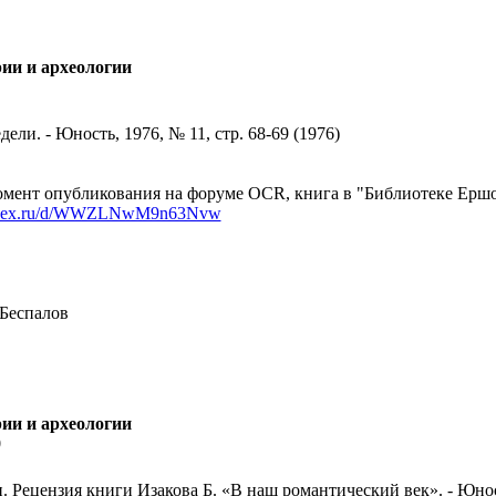
рии и археологии
ели. - Юность, 1976, № 11, стр. 68-69 (1976)
мент опубликования на форуме OCR, книга в "Библиотеке Ершов
yandex.ru/d/WWZLNwM9n63Nvw
 Беспалов
рии и археологии
0
 Рецензия книги Изакова Б. «В наш романтический век». - Юность