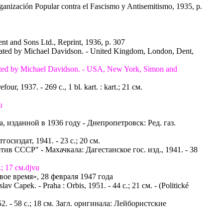
ganización Popular contra el Fascismo y Antisemitismo, 1935, p.
nt and Sons Ltd., Reprint, 1936, p. 307
nslated by Michael Davidson. - United Kingdom, London, Dent,
nslated by Michael Davidson. - USA, New York, Simon and
r, 1937. - 269 с., 1 bl. kart. : kart.; 21 см.
u
, изданной в 1936 году - Днепропетровск: Ред. газ.
сиздат, 1941. - 23 с.; 20 см.
ив СССР" - Махачкала: Дагестанское гос. изд., 1941. - 38
; 17 см.djvu
ое время», 28 февраля 1947 года
lav Capek. - Praha : Orbis, 1951. - 44 с.; 21 см. - (Politické
952. - 58 с.; 18 см. Загл. оригинала: Лейбористские