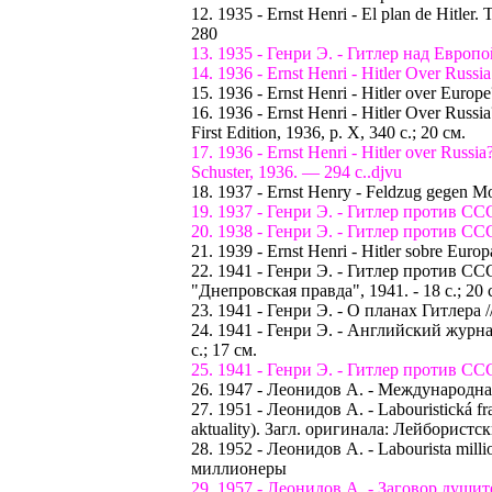
12. 1935 - Ernst Henri - El plan de Hitler
280
13. 1935 - Генри Э. - Гитлер над Европой 
14. 1936 - Ernst Henri - Hitler Over Russ
15. 1936 - Ernst Henri - Hitler over Euro
16. 1936 - Ernst Henri - Hitler Over Russ
First Edition, 1936, p. X, 340 с.; 20 см.
17. 1936 - Ernst Henri - Hitler over Russ
Schuster, 1936. — 294 с..djvu
18. 1937 - Ernst Henry - Feldzug gegen Mosk
19. 1937 - Генри Э. - Гитлер против СССР.
20. 1938 - Генри Э. - Гитлер против СССР.
21. 1939 - Ernst Henri - Hitler sobre Europ
22. 1941 - Генри Э. - Гитлер против СС
"Днепровская правда", 1941. - 18 с.; 20 
23. 1941 - Генри Э. - О планах Гитлера 
24. 1941 - Генри Э. - Английский журна
с.; 17 см.
25. 1941 - Генри Э. - Гитлер против СССР
26. 1947 - Леонидов А. - Международна
27. 1951 - Леонидов А. - Labouristická frašk
aktuality). Загл. оригинала: Лейбористс
28. 1952 - Леонидов А. - Labourista milli
миллионеры
29. 1957 - Леонидов А. - Заговор душит