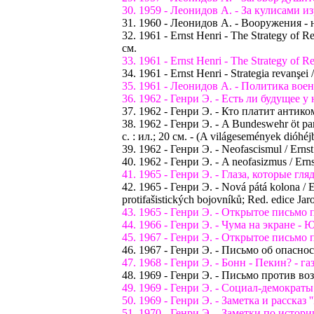
30. 1959 - Леонидов А. - За кулисами из
31. 1960 - Леонидов А. - Вооружения - на
32. 1961 - Ernst Henri - The Strategy of 
см.
33. 1961 - Ernst Henri - The Strategy of 
34. 1961 - Ernst Henri - Strategia revanşei /
35. 1961 - Леонидов А. - Политика военн
36. 1962 - Генри Э. - Есть ли будущее у
37. 1962 - Генри Э. - Кто платит анти
38. 1962 - Генри Э. - A Bundeswehr öt par
с. : ил.; 20 см. - (A világesemények dióhéj
39. 1962 - Генри Э. - Neofascismul / Ernst H
40. 1962 - Генри Э. - A neofasizmus / Ernst
41. 1965 - Генри Э. - Глаза, которые гля
42. 1965 - Генри Э. - Nová pátá kolona / Er
protifašistických bojovníků; Red. edice
43. 1965 - Генри Э. - Открытое письмо 
44. 1966 - Генри Э. - Чума на экране - Ю
45. 1967 - Генри Э. - Открытое письмо п
46. 1967 - Генри Э. - Письмо об опасн
47. 1968 - Генри Э. - Бонн - Пекин? - га
48. 1969 - Генри Э. - Письмо против в
49. 1969 - Генри Э. - Социал-демократы
50. 1969 - Генри Э. - Заметка и рассказ 
51. 1970 - Генри Э. - Заметки по ист