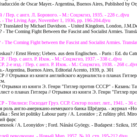
. Traducción de Oscar Mayer.- Argentina, Buenos Aires, Published by Or
/ Пер. с англ. Л. Борового. - М.: Соцэкгиз, 1935. - 228 с..djvu
ia. - The Living Age, November 1, 1936, pp. 196-204.djvu
pe? Translated by Michael Davidson. - United Kingdom, London, J.M.De
ia? - The Coming Fight Between the Fascist and Socialist Armies. Tra
ia? - The Coming Fight between the Fascist and Socialist Armies. Tra
au? / Ernst Henry; Uebers. aus dem Englischen. - Paris : Ed. du Catrefou
 / Пер. с англ. Р. Ихок. - М.: Соцэкгиз, 1937. - 338 с..djvu
 2-е изд. / Пер. с англ. Р. Ихок. - М.: Соцэкгиз, 1938. - 268 с..djv
a.- Argentina, Buenos Aires, Editorial Acento, 1939, p. 301
СР // Отрывки из книги английского журналиста о планах Гитлера
см.
// Отрывки из книги Э. Генри "Гитлер против СССР" - Казань: Татго
лист о планах Гитлера // Отрывки из книги Э. Генри "Гитлер прот
 - Тбилиси: Госиздат Груз. ССР. Сектор полит. лит., 1941. - 36 с.
я роль англо-американо-немецкого банка Шрёдера. - журнал «Нов
a : Šest let politiky Labour party / A. Leonidov ; Z ruštiny přel. Miros
кий фарс
omosok / A. Leonyidov ; Ford. Nánási György. - Budapest : Szikra, 1
елей революции. - Новый Мир, 1957, № 10, стр. 195-212.djvu