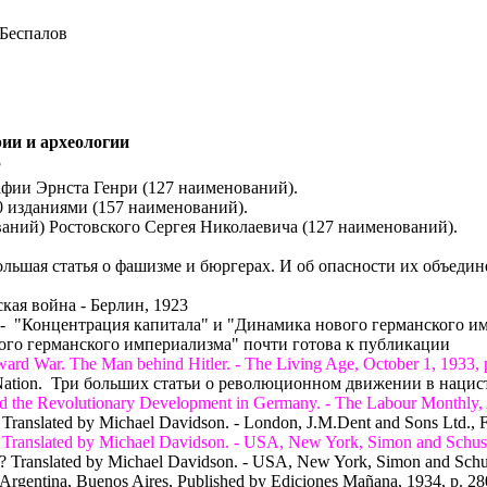
 Беспалов
рии и археологии
8
афии Эрнста Генри (127 наименований).
 изданиями (157 наименований).
ваний) Ростовского Сергея Николаевича (127 наименований).
льшая статья о фашизме и бюргерах. И об опасности их объедин
ская война - Берлин, 1923
ми - "Концентрация капитала" и "Динамика нового германского и
вого германского империализма" почти готова к публикации
ard War. The Man behind Hitler. - The Living Age, October 1, 1933, 
 & Nation. Три больших статьи о революционном движении в наци
and the Revolutionary Development in Germany. - The Labour Monthly,
 Translated by Michael Davidson. - London, J.M.Dent and Sons Ltd., Fir
? Translated by Michael Davidson. - USA, New York, Simon and Schuster
e? Translated by Michael Davidson. - USA, New York, Simon and Schuste
. - Argentina, Buenos Aires, Published by Ediciones Mañana, 1934, p. 28