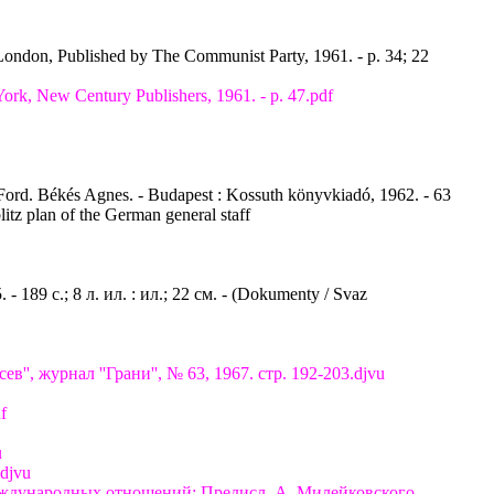
London, Published by The Communist Party, 1961. - p. 34; 22
ork, New Century Publishers, 1961. - p. 47.pdf
 Ford. Békés Agnes. - Budapest : Kossuth könyvkiadó, 1962. - 63
itz plan of the German general staff
 - 189 с.; 8 л. ил. : ил.; 22 см. - (Dokumenty / Svaz
', журнал ''Грани'', № 63, 1967. стр. 192-203.djvu
f
u
.djvu
еждународных отношений; Предисл. А. Милейковского. -