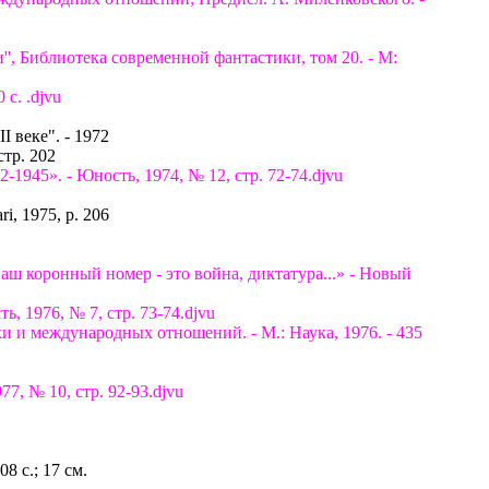
и'', Библиотека современной фантастики, том 20. - М:
 с. .djvu
I веке". - 1972
стр. 202
1945». - Юность, 1974, № 12, стр. 72-74.djvu
i, 1975, p. 206
аш коронный номер - это война, диктатура...» - Новый
, 1976, № 7, стр. 73-74.djvu
и и международных отношений. - М.: Наука, 1976. - 435
7, № 10, стр. 92-93.djvu
08 с.; 17 см.