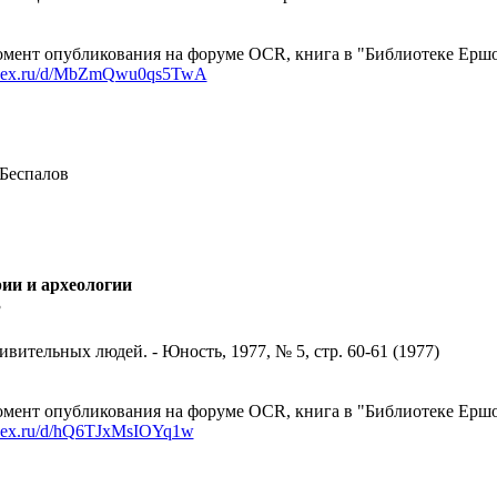
мент опубликования на форуме OCR, книга в "Библиотеке Ершов
yandex.ru/d/MbZmQwu0qs5TwA
 Беспалов
рии и археологии
3
вительных людей. - Юность, 1977, № 5, стр. 60-61 (1977)
мент опубликования на форуме OCR, книга в "Библиотеке Ершов
andex.ru/d/hQ6TJxMsIOYq1w