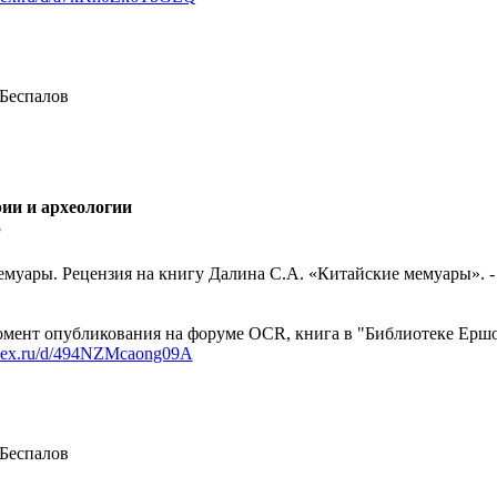
 Беспалов
рии и археологии
8
муары. Рецензия на книгу Далина С.А. «Китайские мемуары». - Ю
мент опубликования на форуме OCR, книга в "Библиотеке Ершов
andex.ru/d/494NZMcaong09A
 Беспалов