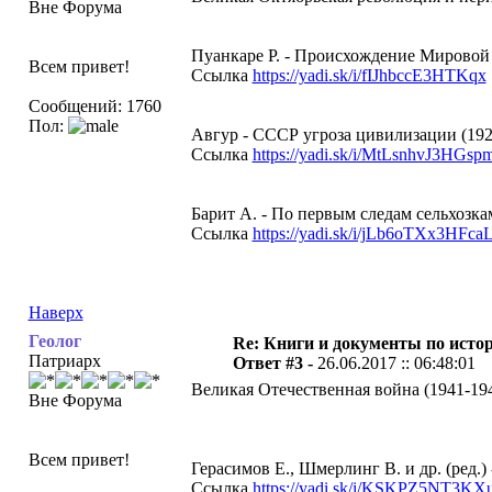
Вне Форума
Пуанкаре Р. - Происхождение Мировой 
Всем привет!
Ссылка
https://yadi.sk/i/fIJhbccE3HTKqx
Сообщений: 1760
Пол:
Авгур - СССР угроза цивилизации (192
Ссылка
https://yadi.sk/i/MtLsnhvJ3HGsp
Барит А. - По первым следам сельхозка
Ссылка
https://yadi.sk/i/jLb6oTXx3HFca
Наверх
Геолог
Re: Книги и документы по исто
Патриарх
Ответ #3 -
26.06.2017 :: 06:48:01
Великая Отечественная война (1941-194
Вне Форума
Всем привет!
Герасимов Е., Шмерлинг В. и др. (ред.
Ссылка
https://yadi.sk/i/KSKPZ5NT3KX