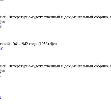
т дней. Литературно-художественный и документальный сборник
jvu
y
квой 1941-1942 годы (1958).djvu
hP
т дней. Литературно-художественный и документальный сборник
jvu
F
g