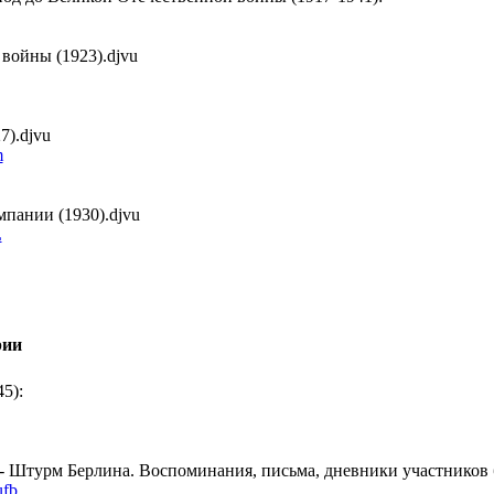
войны (1923).djvu
7).djvu
m
мпании (1930).djvu
L
рии
5):
) - Штурм Берлина. Воспоминания, письма, дневники участников б
ufb