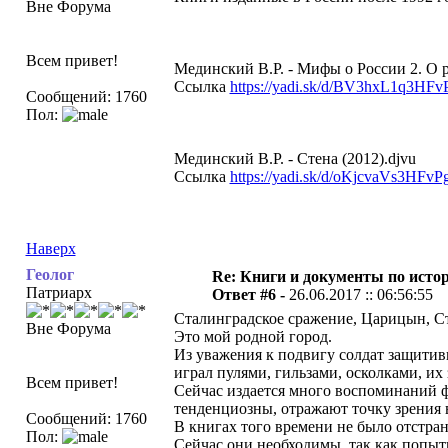
Вне Форума
Всем привет!
Мединский В.Р. - Мифы о России 2. О ру
Ссылка
https://yadi.sk/d/BV3hxL1q3HF
Сообщений: 1760
Пол:
Мединский В.Р. - Стена (2012).djvu
Ссылка
https://yadi.sk/d/oKjcvaVs3HFvP
Наверх
Геолог
Re: Книги и документы по исто
Патриарх
Ответ #6 -
26.06.2017 :: 06:56:55
Сталинградское сражение, Царицын, Ст
Вне Форума
Это мой родной город.
Из уважения к подвигу солдат защитивш
играл пулями, гильзами, осколками, их
Всем привет!
Сейчас издается много воспоминаний ф
тенденциозны, отражают точку зрения 
Сообщений: 1760
В книгах того времени не было отстра
Пол:
Сейчас они необходимы, так как попыт