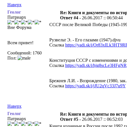
Наверх
Геолог
Re: Книги и документы по исто
Патриарх
Ответ #4 -
26.06.2017 :: 06:50:44
СССР после Великой Победы (1945-199
Вне Форума
Рузвельт Э. - Его глазами (1947).djvu
Всем привет!
Ссылка
https://yadi.sk/i/Or83xILk3HT9R
Сообщений: 1760
Пол:
Конституция СССР с изменениями и доп
Ссылка
https://yadi.sk/i/hjg8scLe3HFgNR
Брежнев Л.И. - Возрождение (1980, зак.
Ссылка
https://yadi.sk/i/jJU2qVc33J7u9Y
Наверх
Геолог
Re: Книги и документы по исто
Патриарх
Ответ #5 -
26.06.2017 :: 06:52:03
Книги изданные в России после 1992 г