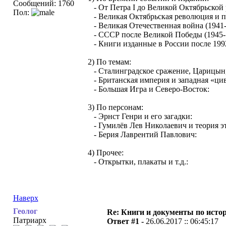
Сообщений: 1760
- От Петра I до Великой Октябрьской 
Пол:
- Великая Октябрьская революция и п
- Великая Отечественная война (1941-
- СССР после Великой Победы (1945-
- Книги изданные в России после 1992
2) По темам:
- Сталинградское сражение, Царицын, 
- Британская империя и западная «цив
- Большая Игра и Северо-Восток:
3) По персонам:
- Эрнст Генри и его загадки:
- Гумилёв Лев Николаевич и теория эт
- Берия Лаврентий Павлович:
4) Прочее:
- Открытки, плакаты и т.д.:
Наверх
Геолог
Re: Книги и документы по исто
Патриарх
Ответ #1 -
26.06.2017 :: 06:45:17