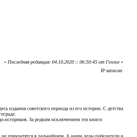
«
Последняя редакция: 04.10.2020 :: 06:50:45 от Геолог
»
IP записан
сь издания советского периода из его истории. С детства
гограде.
о-историков. За редким исключением эти книги
 не прекратятся в дальнейшем. А наши деды победители и