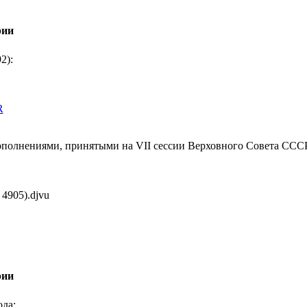
рии
2):
R
олнениями, принятыми на VII сессии Верховного Совета СССР 
 4905).djvu
рии
ода: