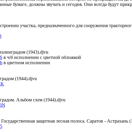
нные бумаге, должны звучать и сегодня. Они всегда будут прик
строении участка, предназначенного для сооружения тракторного
3
Сталинградом (1943).djvu
gS
в ч/б исполнении с цветной обложкой
nb
в цветном исполнении
градом (1944).djvu
EK
градом. Альбом схем (1944).djvu
N3N
 Государственная защитная лесная полоса. Саратов - Астрахань (
R5