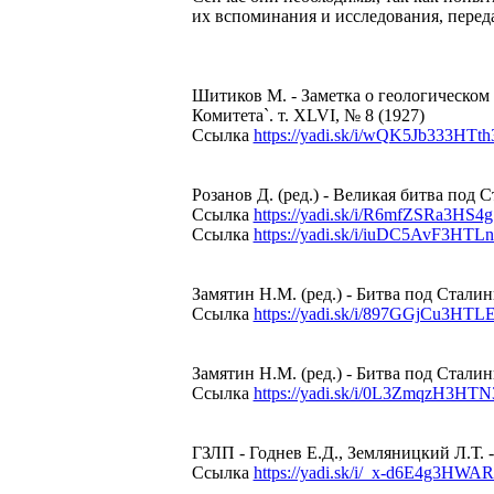
их вспоминания и исследования, переда
Шитиков М. - Заметка о геологическом 
Комитета`. т. XLVI, № 8 (1927)
Ссылка
https://yadi.sk/i/wQK5Jb333HTth
Розанов Д. (ред.) - Великая битва под 
Ссылка
https://yadi.sk/i/R6mfZSRa3HS4
Ссылка
https://yadi.sk/i/iuDC5AvF3HTL
Замятин Н.М. (ред.) - Битва под Сталин
Ссылка
https://yadi.sk/i/897GGjCu3HTL
Замятин Н.М. (ред.) - Битва под Сталин
Ссылка
https://yadi.sk/i/0L3ZmqzH3HT
ГЗЛП - Годнев Е.Д., Земляницкий Л.Т. -
Ссылка
https://yadi.sk/i/_x-d6E4g3HWA