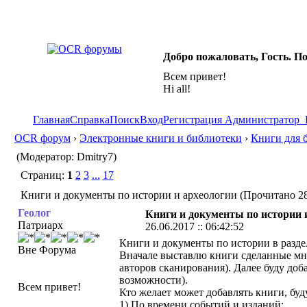
Добро пожаловать, Гость. П
Всем привет!
Hi all!
Главная
Справка
Поиск
Вход
Регистрация
Администратор
OCR форум
›
Электронные книги и библиотеки
›
Книги для 
(Модератор: Dmitry7)
Страниц:
1
2
3
...
17
Книги и документы по истории и археологии (Прочитано 28
Геолог
Книги и документы по истории 
Патриарх
26.06.2017 :: 06:42:52
Книги и документы по истории в разде
Вне Форума
Вначале выставлю книги сделанные мно
авторов сканирования). Далее буду до
возможности).
Всем привет!
Кто желает может добавлять книги, буд
1) По времени событий и изданий: