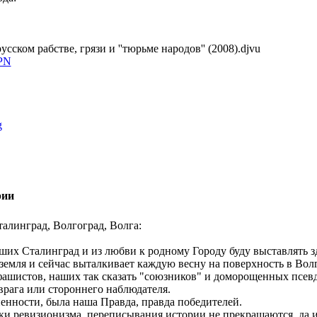
сском рабстве, грязи и ''тюрьме народов'' (2008).djvu
vPN
g
рии
алинград, Волгоград, Волга:
их Сталинград и из любви к родному Городу буду выставлять зде
 земля и сейчас выталкивает каждую весну на поверхность в Вол
ашистов, наших так сказать "союзников" и доморощенных псевд
врага или стороннего наблюдателя.
ненности, была наша Правда, правда победителей.
ки ревизионизма, переписывания истории не прекращаются, да и