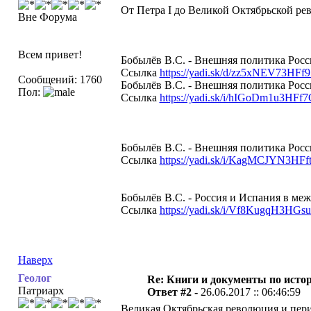
От Петра I до Великой Октябрьской ре
Вне Форума
Всем привет!
Бобылёв В.С. - Внешняя политика Росси
Ссылка
https://yadi.sk/d/zz5xNEV73HFf9
Сообщений: 1760
Бобылёв В.С. - Внешняя политика Росси
Пол:
Ссылка
https://yadi.sk/i/hIGoDm1u3HFf7
Бобылёв В.С. - Внешняя политика России
Ссылка
https://yadi.sk/i/KagMCJYN3HFf
Бобылёв В.С. - Россия и Испания в ме
Ссылка
https://yadi.sk/i/Vf8KugqH3HGsu
Наверх
Геолог
Re: Книги и документы по исто
Патриарх
Ответ #2 -
26.06.2017 :: 06:46:59
Великая Октябрьская революция и пери