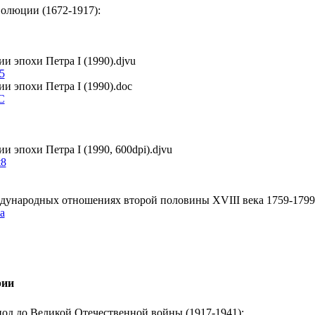
волюции (1672-1917):
и эпохи Петра I (1990).djvu
5
и эпохи Петра I (1990).doc
C
 эпохи Петра I (1990, 600dpi).djvu
t8
ждународных отношениях второй половины XVIII века 1759-1799 
a
рии
од до Великой Отечественной войны (1917-1941):