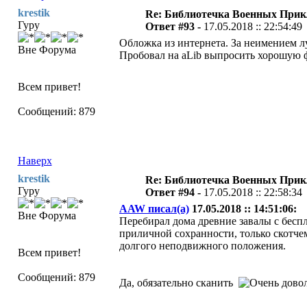
krestik
Re: Библиотечка Военных При
Гуру
Ответ #93 -
17.05.2018 :: 22:54:49
Обложка из интернета. За неимением лу
Вне Форума
Пробовал на aLib выпросить хорошую фо
Всем привет!
Сообщений: 879
Наверх
krestik
Re: Библиотечка Военных При
Гуру
Ответ #94 -
17.05.2018 :: 22:58:34
AAW писал(а)
17.05.2018 :: 14:51:06:
Вне Форума
Перебирал дома древние завалы с бесп
приличной сохранности, только скотчем
долгого неподвижного положения.
Всем привет!
Сообщений: 879
Да, обязательно сканить