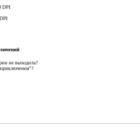
 DPI
DPI
ключений
4
ерии не выходила?
 приключения"?