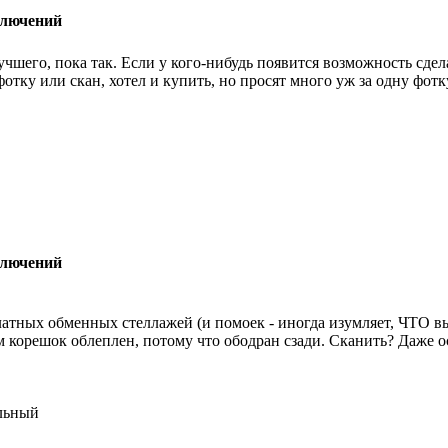
ключений
чшего, пока так. Если у кого-нибудь появится возможность сдел
тку или скан, хотел и купить, но просят много уж за одну фот
ключений
латных обменных стеллажей (и помоек - иногда изумляет, ЧТО 
 корешок облеплен, потому что ободран сзади. Сканить? Даже ос