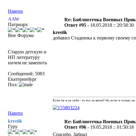
Наверх
AAW
Re: Библиотечка Военных При
Патриарх
Ответ #95 -
18.05.2018 :: 20:58:30
krestik
Вне Форума
добавил Стаднюка к первому своему со
Старую детскую и
НП литературу
ничем не заменить
Сообщений: 5983
Екатеринбург
Пол:
Если не я за себя - то кто за меня? Но если я только за
Наверх
krestik
Re: Библиотечка Военных При
Гуру
Ответ #96 -
19.05.2018 :: 01:50:18
Спасибо. Забрал