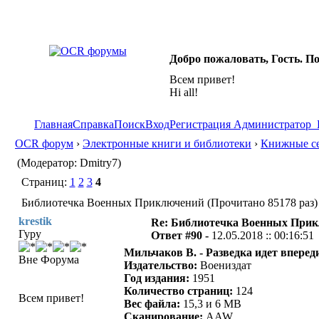
Добро пожаловать, Гость. П
Всем привет!
Hi all!
Главная
Справка
Поиск
Вход
Регистрация
Администратор
OCR форум
›
Электронные книги и библиотеки
›
Книжные се
(Модератор: Dmitry7)
Страниц:
1
2
3
4
Библиотечка Военных Приключений (Прочитано 85178 раз)
krestik
Re: Библиотечка Военных При
Гуру
Ответ #90 -
12.05.2018 :: 00:16:51
Мильчаков В. - Разведка идет вперед
Вне Форума
Издательство:
Воениздат
Год издания:
1951
Количество страниц:
124
Всем привет!
Вес файла:
15,3 и 6 MB
Сканирование:
AAW