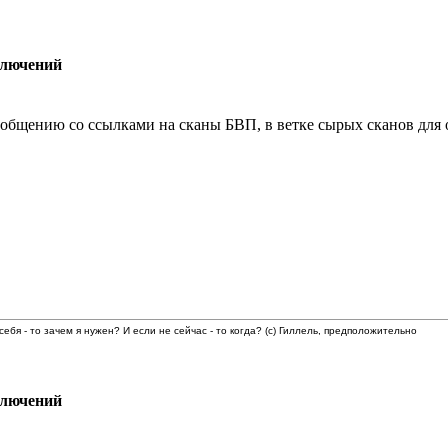
ключений
общению со ссылками на сканы БВП, в ветке сырых сканов для 
 себя - то зачем я нужен? И если не сейчас - то когда? (с) Гиллель, предположительно
ключений