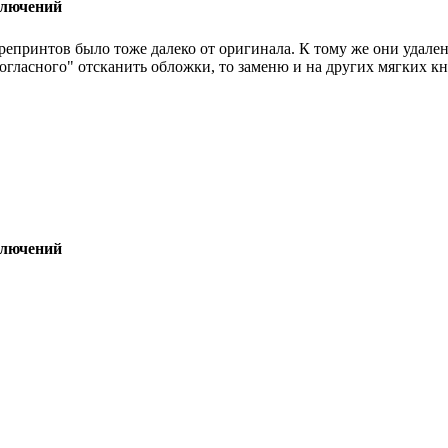
ключений
 репринтов было тоже далеко от оригинала. К тому же они удале
"согласного" отсканить обложки, то заменю и на других мягких к
ключений