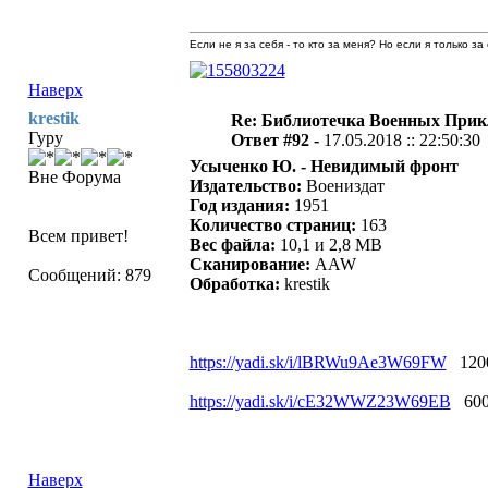
Если не я за себя - то кто за меня? Но если я только за
Наверх
krestik
Re: Библиотечка Военных При
Гуру
Ответ #92 -
17.05.2018 :: 22:50:30
Усыченко Ю. - Невидимый фронт
Вне Форума
Издательство:
Воениздат
Год издания:
1951
Количество страниц:
163
Всем привет!
Вес файла:
10,1 и 2,8 MB
Сканирование:
AAW
Сообщений: 879
Oбработка:
krestik
https://yadi.sk/i/lBRWu9Ae3W69FW
1200
https://yadi.sk/i/cE32WWZ23W69EB
600
Наверх