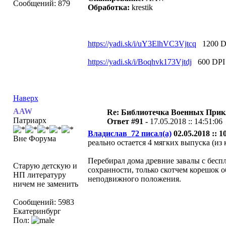
Сообщений: 879
Oбработка:
krestik
https://yadi.sk/i/uY3ElhVC3Vjtcq
1200 D
https://yadi.sk/i/Boqhvk173Vjtdj
600 DPI
Наверх
AAW
Re: Библиотечка Военных При
Патриарх
Ответ #91 -
17.05.2018 :: 14:51:06
Владислав_72 писал(а)
02.05.2018 :: 1
Вне Форума
реально остается 4 мягких выпуска (из
Перебирал дома древние завалы с бесп
Старую детскую и
сохранности, только скотчем корешок о
НП литературу
неподвижного положения.
ничем не заменить
Сообщений: 5983
Екатеринбург
Пол: