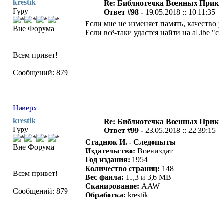
krestik
Re: Библиотечка Военных При
Гуру
Ответ #98 -
19.05.2018 :: 10:11:35
Если мне не изменяет память, качество
Вне Форума
Если всё-таки удастся найти на aLibe 
Всем привет!
Сообщений: 879
Наверх
krestik
Re: Библиотечка Военных При
Гуру
Ответ #99 -
23.05.2018 :: 22:39:15
Стаднюк И. - Следопыты
Вне Форума
Издательство:
Воениздат
Год издания:
1954
Количество страниц:
148
Всем привет!
Вес файла:
11,3 и 3,6 MB
Сканирование:
AAW
Сообщений: 879
Oбработка:
krestik