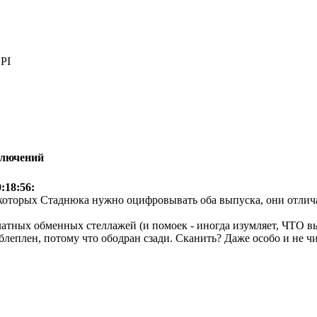
PI
ключений
0:18:56:
 которых Стаднюка нужно оцифровывать оба выпуска, они отлича
латных обменных стеллажей (и помоек - иногда изумляет, ЧТО 
блеплен, потому что ободран сзади. Сканить? Даже особо и не чи