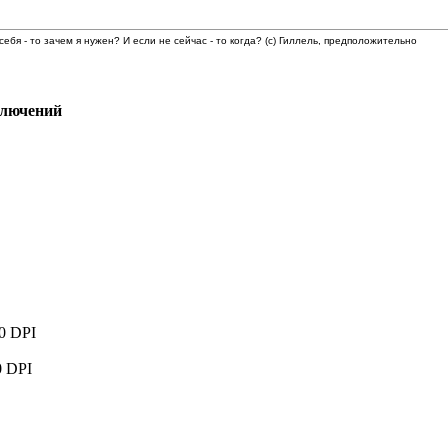
 себя - то зачем я нужен? И если не сейчас - то когда? (с) Гиллель, предположительно
ключений
 DPI
 DPI