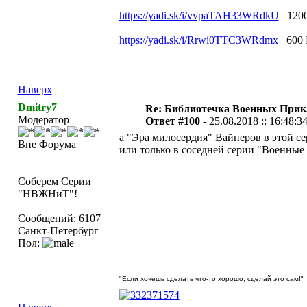
https://yadi.sk/i/vvpaTAH33WRdkU
1200
https://yadi.sk/i/Rrwi0TTC3WRdmx
600 
Наверх
Dmitry7
Re: Библиотечка Военных При
Модератор
Ответ #100 -
25.08.2018 :: 16:48:3
а "Эра милосердия" Вайнеров в этой с
Вне Форума
или только в соседней серии "Военные
Соберем Серии
"НВЖНиТ"!
Сообщений: 6107
Санкт-Петербург
Пол:
"Если хочешь сделать что-то хорошо, сделай это сам!"