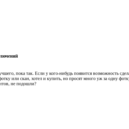
ключений
чшего, пока так. Если у кого-нибудь появится возможность сдел
тку или скан, хотел и купить, но просят много уж за одну фот
нтов, не подошли?