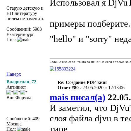
Использовал я DjVuT
Старую детскую и
НП литературу
ничем не заменить
примеры подберите.
Сообщений: 5983
Екатеринбург
"hello" и "sorry" не
Пол:
Если не я за себя - то кто за меня? Но если я только за
Наверх
Владислав_72
Re: Создание PDF-книг
Активист
Ответ #80 -
23.05.2020 :: 12:13:06
mais писал(а)
22.05.
Вне Форума
И заметил, что DjVu
слоя файла djvu в т
Сообщений: 409
Москва
тире
Пол: