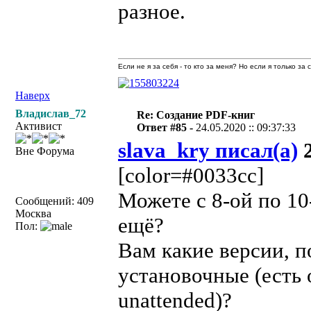
разное.
Если не я за себя - то кто за меня? Но если я только за
Наверх
Владислав_72
Re: Создание PDF-книг
Активист
Ответ #85 -
24.05.2020 :: 09:37:33
slava_kry писал(а)
2
Вне Форума
[color=#0033cc]
Можете с 8-ой по 1
Сообщений: 409
Москва
ещё?
Пол:
Вам какие версии, п
установочные (есть 
unattended)?