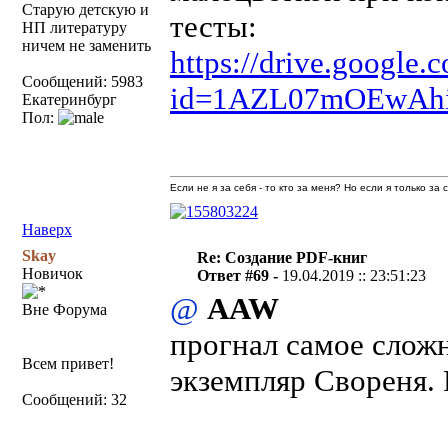
Старую детскую и
тесты:
НП литературу
ничем не заменить
https://drive.google.
Сообщений: 5983
id=1AZL07mOEwAh
Екатеринбург
Пол:
Если не я за себя - то кто за меня? Но если я только за
Наверх
Skay
Re: Создание PDF-книг
Новичок
Ответ #69 -
19.04.2019 :: 23:51:23
@
AAW
Вне Форума
прогнал самое сложн
Всем привет!
экземпляр Свореня. 
Сообщений: 32