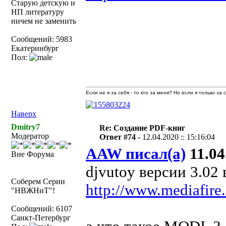
Старую детскую и
НП литературу
ничем не заменить
Сообщений: 5983
Екатеринбург
Пол:
Если не я за себя - то кто за меня? Но если я только за
Наверх
Dmitry7
Re: Создание PDF-книг
Модератор
Ответ #74 -
12.04.2020 :: 15:16:04
AAW писал(а)
11.04
Вне Форума
djvutoy версии 3.02
Соберем Серии
http://www.mediafire
"НВЖНиТ"!
Сообщений: 6107
Санкт-Петербург