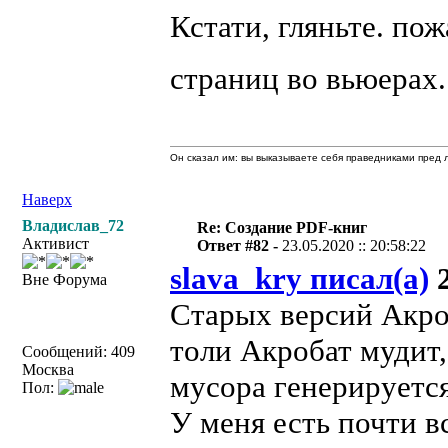
Кстати, гляньте. по
страниц во вьюерах
Он сказал им: вы выказываете себя праведниками пред л
Наверх
Владислав_72
Re: Создание PDF-книг
Активист
Ответ #82 -
23.05.2020 :: 20:58:22
slava_kry писал(а)
2
Вне Форума
Старых версий Акроб
толи Акробат мудит,
Сообщений: 409
Москва
мусора генерируется
Пол:
У меня есть почти в