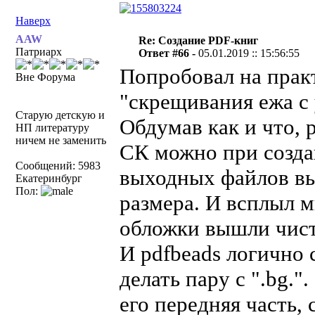
Наверх
AAW
Re: Создание PDF-книг
Патриарх
Ответ #66 -
05.01.2019 :: 15:56:55
Попробовал на прак
Вне Форума
"скрещивания ежа с
Старую детскую и
Обдумав как и что, 
НП литературу
ничем не заменить
СК можно при создан
Сообщений: 5983
выходных файлов вы
Екатеринбург
Пол:
размера. И всплыл 
обложки вышли чист
И pdfbeads логично 
делать пару с ".bg."
его передняя часть,