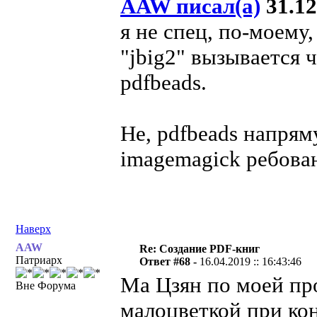
AAW писал(а)
31.12
я не спец, по-моему
"jbig2" вызывается ч
pdfbeads.
Не, pdfbeads напряму
imagemagick ребова
Наверх
AAW
Re: Создание PDF-книг
Патриарх
Ответ #68 -
16.04.2019 :: 16:43:46
Ма Цзян по моей про
Вне Форума
малоцветкой при кон