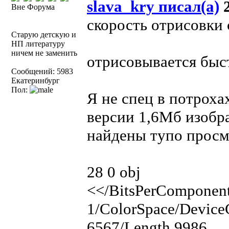
slava_kry писал(а)
2
Вне Форума
скорость отрисовки
Старую детскую и
НП литературу
ничем не заменить
отрисовывается быс
Сообщений: 5983
Екатеринбург
Пол:
Я не спец в потроха
версии 1,6Мб изобра
найдены тупо просмо
28 0 obj
<</BitsPerComponen
1/ColorSpace/Device
6567/Length 9986