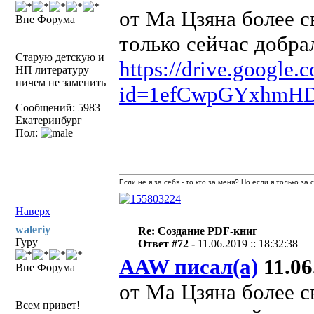
от Ма Цзяна более с
Вне Форума
только сейчас добра
Старую детскую и
https://drive.google.
НП литературу
ничем не заменить
id=1efCwpGYxhmH
Сообщений: 5983
Екатеринбург
Пол:
Если не я за себя - то кто за меня? Но если я только за
Наверх
waleriy
Re: Создание PDF-книг
Гуру
Ответ #72 -
11.06.2019 :: 18:32:38
AAW писал(а)
11.06
Вне Форума
от Ма Цзяна более с
Всем привет!