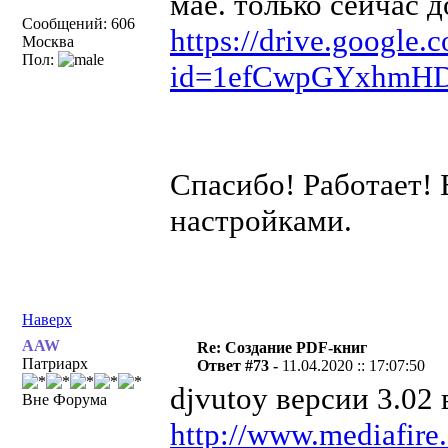
мае. только сейчас 
Сообщений: 606
https://drive.google.
Москва
Пол:
id=1efCwpGYxhmH
Спасибо! Работает!
настройками.
Наверх
AAW
Re: Создание PDF-книг
Патриарх
Ответ #73 -
11.04.2020 :: 17:07:50
djvutoy версии 3.02
Вне Форума
http://www.mediafire