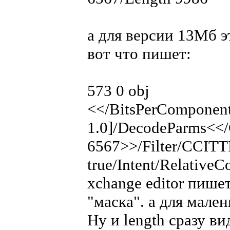
а для версии 13Мб э
вот что пишет:
573 0 obj
<</BitsPerComponent
1.0]/DecodeParms<<
6567>>/Filter/CCIT
true/Intent/Relative
xchange editor пишет
"маска". а для мален
Ну и length сразу в