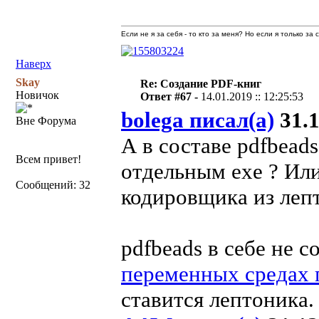
Если не я за себя - то кто за меня? Но если я только за
Наверх
Skay
Re: Создание PDF-книг
Новичок
Ответ #67 -
14.01.2019 :: 12:25:53
bolega писал(а)
31.1
Вне Форума
А в составе pdfbead
Всем привет!
отдельным exe ? Или
Сообщений: 32
кодировщика из леп
pdfbeads в себе не 
переменных средах п
ставится лептоника.