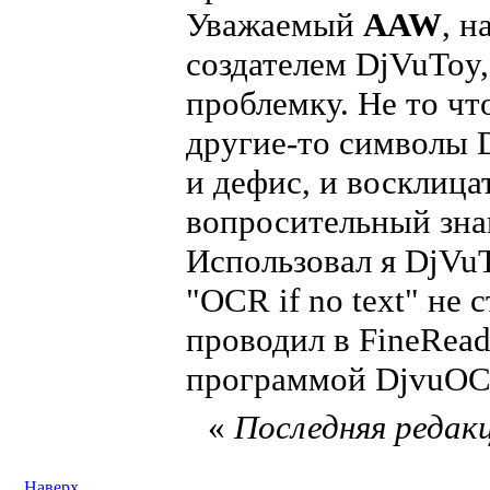
Уважаемый
AAW
, н
создателем DjVuToy,
проблемку. Не то чт
другие-то символы D
и дефис, и восклицат
вопросительный зна
Использовал я DjVuT
"OCR if no text" не 
проводил в FineRead
программой DjvuOC
«
Последняя редакц
Наверх