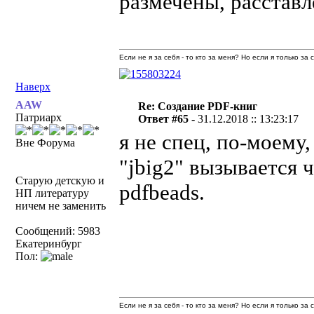
размечены, расставл
Если не я за себя - то кто за меня? Но если я только за
Наверх
AAW
Re: Создание PDF-книг
Патриарх
Ответ #65 -
31.12.2018 :: 13:23:17
я не спец, по-моему
Вне Форума
"jbig2" вызывается ч
Старую детскую и
pdfbeads.
НП литературу
ничем не заменить
Сообщений: 5983
Екатеринбург
Пол:
Если не я за себя - то кто за меня? Но если я только за