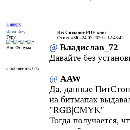
Наверх
slava_kry
Re: Создание PDF-книг
Гуру
Ответ #86 -
24.05.2020 :: 12:43:45
@
Владислав_72
Вне Форума
Давайте без установ
Сообщений: 645
@
AAW
Да, данные ПитСтоп
на битмапах выдавал
"RGB|CMYK"
Тогда получается, ч