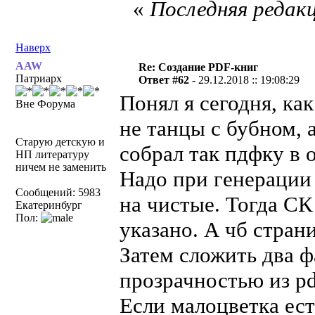
«
Последняя редакц
Наверх
AAW
Re: Создание PDF-книг
Патриарх
Ответ #62 -
29.12.2018 :: 19:08:29
Понял я сегодня, ка
Вне Форума
не танцы с бубном, 
Старую детскую и
собрал так пдфку в 
НП литературу
ничем не заменить
Надо при генерации 
Сообщений: 5983
на чистые. Тогда СК
Екатеринбург
Пол:
указано. А чб стран
Затем сложить два фа
прозрачностью из pd
Если малоцветка есть