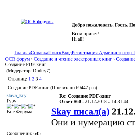
Добро пожаловать, Гость. П
Всем привет!
Hi all!
Главная
Справка
Поиск
Вход
Регистрация
Администратор
OCR форум
›
Создание и чтение электронных книг
›
Создание
Создание PDF-книг
(Модератор: Dmitry7)
Страниц:
1
2
3
4
Создание PDF-книг (Прочитано 69447 раз)
slava_kry
Re: Создание PDF-книг
Гуру
Ответ #60 -
21.12.2018 :: 14:31:44
Skay писал(а)
21.12.
Вне Форума
Они и нумерацию стр
Сообщений: 645