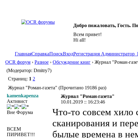
Добро пожаловать, Гость. П
Всем привет!
Hi all!
Главная
Справка
Поиск
Вход
Регистрация
Администратор
OCR форум
›
Разное
›
Обсуждение книг
› Журнал "Роман-газе
(Модератор: Dmitry7)
Страниц:
1
2
Журнал "Роман-газета" (Прочитано 19186 раз)
kamenkapenza
Журнал "Роман-газета"
Активист
10.01.2019 :: 16:23:46
Что-то совсем хило 
Вне Форума
сканирования и пер
ВСЕМ
былые времена в нем
ПИРИВЕТ!!!