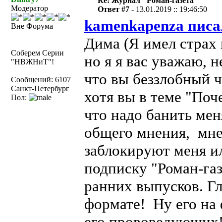
Re: Журнал "Роман-газета"
Модератор
Ответ #7 -
13.01.2019 :: 19:46:50
kamenkapenza писа
Вне Форума
Дима (Я имел страх 
Соберем Серии
но я я вас уважаю, н
"НВЖНиТ"!
что вы беззлобный ч
Сообщений: 6107
Санкт-Петербург
хотя вы в теме "Поч
Пол:
что надо банить меня
общего мнения, мне
заблокируют меня ил
подписку "Роман-газ
ранних выпусков. Гл
формате! Ну его на 
его прововедующих!