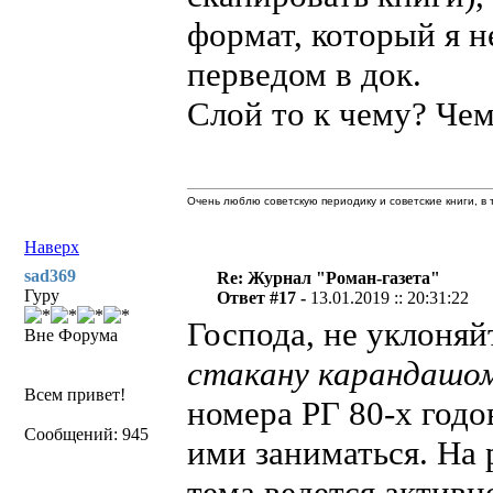
формат, который я н
перведом в док.
Слой то к чему? Чем
Очень люблю советскую периодику и советские книги, в т
Наверх
sad369
Re: Журнал "Роман-газета"
Гуру
Ответ #17 -
13.01.2019 :: 20:31:22
Господа, не уклоняй
Вне Форума
стакану карандашо
Всем привет!
номера РГ 80-х годо
Сообщений: 945
ими заниматься. На 
тема ведется активн