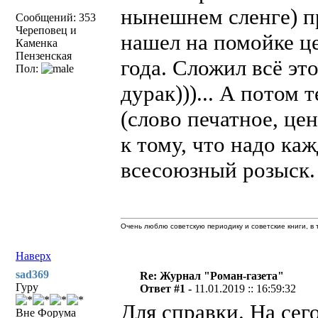
нынешнем сленге) пр
Сообщений: 353
Череповец и
нашел на помойке це
Каменка
Пензенская
года. Сложил всё эт
Пол:
дурак)))... А потом 
(слово печатное, цен
к тому, что надо ка
всесоюзный розыск. 
Очень люблю советскую периодику и советские книги, в т
Наверх
sad369
Re: Журнал "Роман-газета"
Гуру
Ответ #1 -
11.01.2019 :: 16:59:32
Для справки. На се
Вне Форума