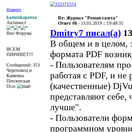
Наверх
kamenkapenza
Re: Журнал "Роман-газета"
Активист
Ответ #8 -
13.01.2019 :: 19:49:35
Dmitry7 писал(а)
13
Вне Форума
В общем и в целом, 
ВСЕМ
формата PDF возник
ПИРИВЕТ!!!
- Пользователям про
Сообщений: 353
Череповец и
работая с PDF, и не
Каменка
Пензенская
(качественные) DjVu
Пол:
представляют себе, 
лучше".
- Пользователи форм
программном уровне 