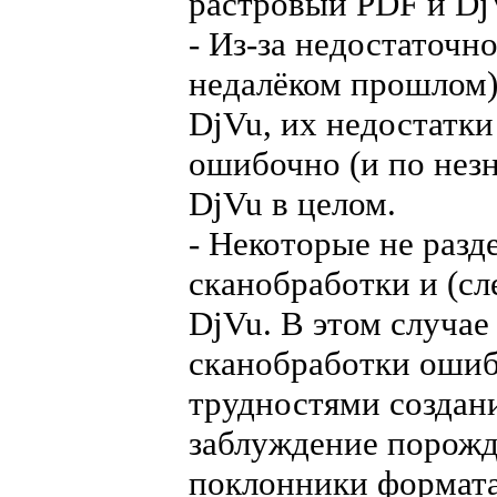
растровый PDF и Dj
- Из-за недостаточн
недалёком прошлом)
DjVu, их недостатк
ошибочно (и по нез
DjVu в целом.
- Некоторые не разд
сканобработки и (сл
DjVu. В этом случае
сканобработки ошиб
трудностями создан
заблуждение порожд
поклонники формата