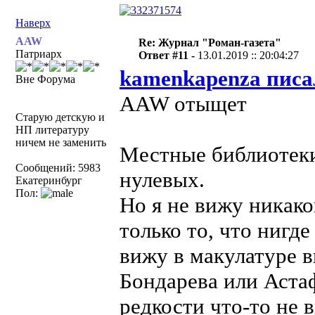
Наверх
AAW
Re: Журнал "Роман-газета"
Патриарх
Ответ #11 -
13.01.2019 :: 20:04:27
kamenkapenza писа
Вне Форума
AAW отыщет
Старую детскую и
НП литературу
ничем не заменить
Местные библиотеки
Сообщений: 5983
нулевых.
Екатеринбург
Пол:
Но я не вижу никако
только то, что нигде
вижу в макулатуре в
Бондарева или Астаф
редкости что-то не