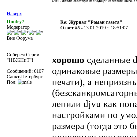
Очень люблю советскую периодику и советские книги, в т
Наверх
Dmitry7
Re: Журнал "Роман-газета"
Модератор
Ответ #5 -
13.01.2019 :: 18:51:07
Вне Форума
Соберем Серии
хорошо
сделанные d
"НВЖНиТ"!
одинаковые размеры
Сообщений: 6107
Санкт-Петербург
печати), а неприязнь
Пол:
(безсканкромсаторны
лепили djvu как поп
настройками по умо
размера (тогда это 
попортили репутаци