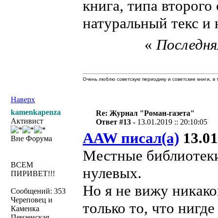
книга, типа второго
натуральный текс и н
«
Последняя
Очень люблю советскую периодику и советские книги, в т
Наверх
kamenkapenza
Re: Журнал "Роман-газета"
Активист
Ответ #13 -
13.01.2019 :: 20:10:05
AAW писал(а)
13.01
Вне Форума
Местные библиотеки
ВСЕМ
нулевых.
ПИРИВЕТ!!!
Но я не вижу никако
Сообщений: 353
Череповец и
только то, что нигде
Каменка
Пензенская