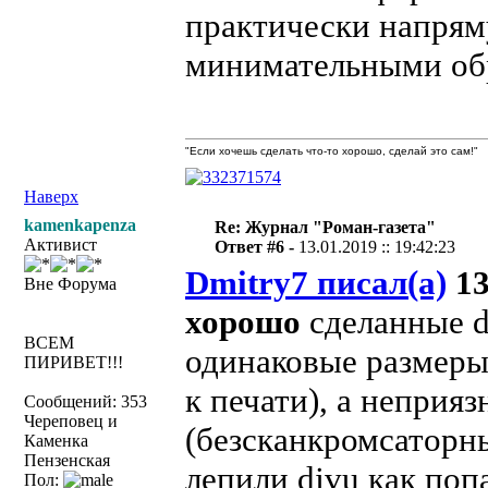
практически напрям
минимательными об
"Если хочешь сделать что-то хорошо, сделай это сам!"
Наверх
kamenkapenza
Re: Журнал "Роман-газета"
Активист
Ответ #6 -
13.01.2019 :: 19:42:23
Dmitry7 писал(а)
13
Вне Форума
хорошо
сделанные d
ВСЕМ
одинаковые размеры
ПИРИВЕТ!!!
к печати), а неприяз
Сообщений: 353
Череповец и
(безсканкромсаторны
Каменка
Пензенская
лепили djvu как поп
Пол: