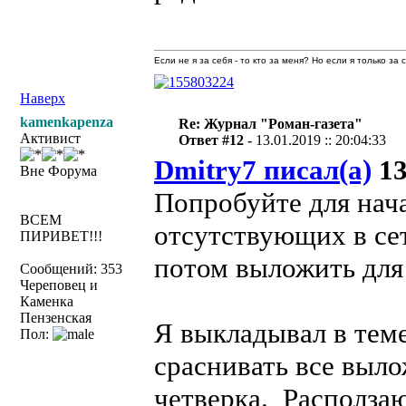
Если не я за себя - то кто за меня? Но если я только за
Наверх
kamenkapenza
Re: Журнал "Роман-газета"
Активист
Ответ #12 -
13.01.2019 :: 20:04:33
Dmitry7 писал(а)
13
Вне Форума
Попробуйте для нач
ВСЕМ
отсутствующих в сет
ПИРИВЕТ!!!
потом выложить для
Сообщений: 353
Череповец и
Каменка
Пензенская
Я выкладывал в теме
Пол:
сраснивать все выло
четверка. Расползаю