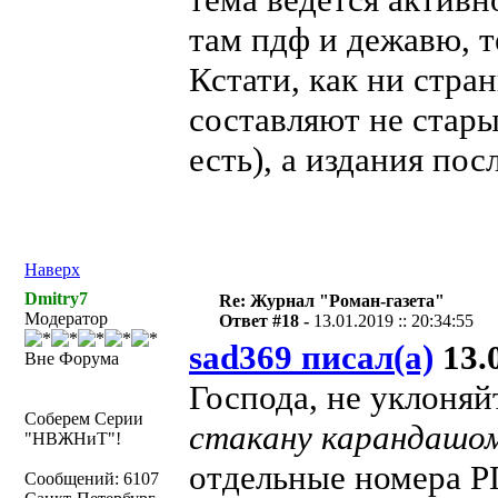
там пдф и дежавю, 
Кстати, как ни стр
составляют не стары
есть), а издания пос
Наверх
Dmitry7
Re: Журнал "Роман-газета"
Модератор
Ответ #18 -
13.01.2019 :: 20:34:55
sad369 писал(а)
13.0
Вне Форума
Господа, не уклоняй
Соберем Серии
стакану карандашо
"НВЖНиТ"!
отдельные номера РГ
Сообщений: 6107