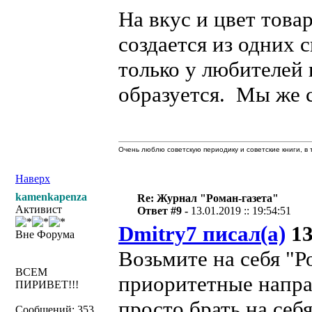
На вкус и цвет това
создается из одних 
только у любителей
образуется. Мы же с
Очень люблю советскую периодику и советские книги, в т
Наверх
kamenkapenza
Re: Журнал "Роман-газета"
Активист
Ответ #9 -
13.01.2019 :: 19:54:51
Dmitry7 писал(а)
13
Вне Форума
Возьмите на себя "Ро
ВСЕМ
приоритетные напра
ПИРИВЕТ!!!
просто брать на себ
Сообщений: 353