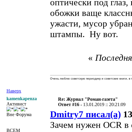
оптически под глаз,
обожки ваще классн
ужасти, мусор убран
штампы. Ну вот.
«
Последня
Очень люблю советскую периодику и советские книги, в т
Наверх
kamenkapenza
Re: Журнал "Роман-газета"
Активист
Ответ #16 -
13.01.2019 :: 20:21:09
Dmitry7 писал(а)
13
Вне Форума
Зачем нужен OCR в d
ВСЕМ