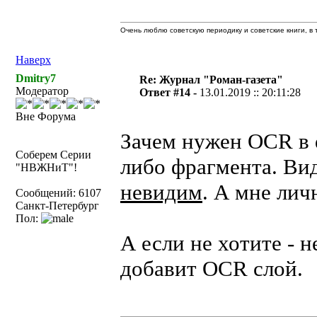
Очень люблю советскую периодику и советские книги, в т
Наверх
Dmitry7
Re: Журнал "Роман-газета"
Модератор
Ответ #14 -
13.01.2019 :: 20:11:28
Вне Форума
Зачем нужен OCR в d
Соберем Серии
либо фрагмента. Ви
"НВЖНиТ"!
невидим
. А мне лич
Сообщений: 6107
Санкт-Петербург
Пол:
А если не хотите - 
добавит OCR слой.