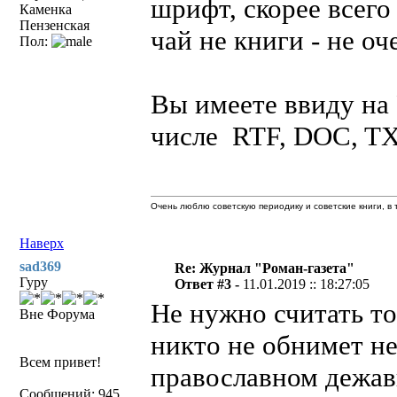
шрифт, скорее всего
Каменка
Пензенская
чай не книги - не оч
Пол:
Вы имеете ввиду на 
числе RTF, DOC, TXT
Очень люблю советскую периодику и советские книги, в т
Наверх
sad369
Re: Журнал "Роман-газета"
Гуру
Ответ #3 -
11.01.2019 :: 18:27:05
Не нужно считать то
Вне Форума
никто не обнимет не
Всем привет!
православном дежавю
Сообщений: 945