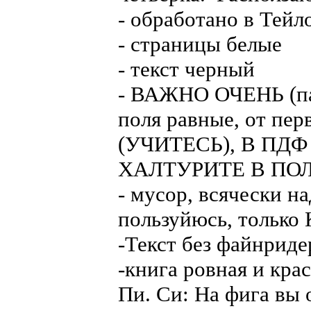
- обработано в Тейл
- страницы белые
- текст черный
- ВАЖНО ОЧЕНЬ (пат
поля равные, от пер
(УЧИТЕСЬ), В ПД
ХАЛТУРИТЕ В ПО
- мусор, всячески 
пользуйюсь, только
-Текст без файнриде
-книга ровная и кра
Пи. Си: На фига вы 