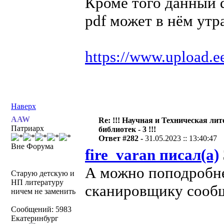
Кроме того данный d
pdf может в нём утра
https://www.upload.
Наверх
AAW
Re: !!! Научная и Техническая ли
Патриарх
библиотек - 3 !!!
Ответ #282 -
31.05.2023 :: 13:40:47
Вне Форума
fire_varan писал(а)
А можно поподробне
Старую детскую и
НП литературу
сканировщику сооб
ничем не заменить
Сообщений: 5983
Екатеринбург