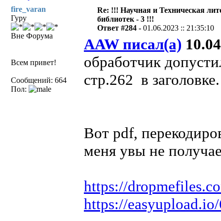
fire_varan
Re: !!! Научная и Техническая ли
Гуру
библиотек - 3 !!!
Ответ #284 -
01.06.2023 :: 21:35:10
Вне Форума
AAW писал(а)
10.04
обработчик допустил
Всем привет!
стр.262 в заголовке.
Сообщений: 664
Пол:
Вот pdf, перекодиров
меня увы не получа
https://dropmefiles.
https://easyupload.io