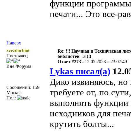
функции программы 
печати... Это все-ра
Наверх
zvezdochiot
Re: !!! Научная и Техническая ли
Постоялец
библиотек - 3 !!!
Ответ #273 -
12.05.2023 :: 23:07:49
Вне Форума
Lykas писал(а)
12.05
Дико извиняюсь, но 
Сообщений: 159
требуете от, по сут
Москва
Пол:
выполнять функции 
исходников для печа
крутить болты...