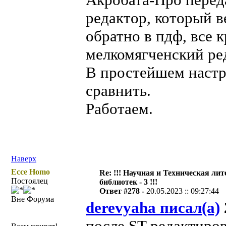
редактор, который 
обратно в пдф, все 
мелкомягченский ре
В простейшем настр
сравнить.
Работаем.
Наверх
Ecce Homo
Re: !!! Научная и Техническая ли
Постоялец
библиотек - 3 !!!
Ответ #278 -
20.05.2023 :: 09:27:44
Вне Форума
derevyaha писал(а)
после ST редактиров