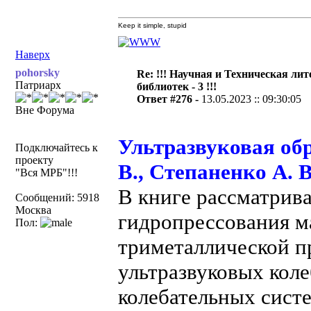
Keep it simple, stupid
Наверх
pohorsky
Re: !!! Научная и Техническая ли
Патриарх
библиотек - 3 !!!
Ответ #276 -
13.05.2023 :: 09:30:05
Вне Форума
Ультразвуковая об
Подключайтесь к
проекту
В., Степаненко А. В
"Вся МРБ"!!!
В книге рассматрив
Сообщений: 5918
Москва
гидропрессования ма
Пол:
триметаллической п
ультразвуковых кол
колебательных систе