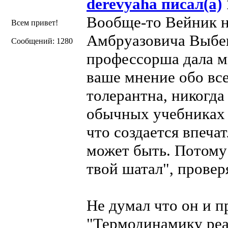
derevyaha писал(а)
Вообще-то Вейник 
Всем привет!
Амбруазовича Выбега
Сообщений: 1280
профессорша дала мн
ваше мнение обо вс
толерантна, никогда
обычных учебниках 
что создается впеча
может быть. Потому
твой шатал", провер
Не думал что он и п
"Термодинамику реа