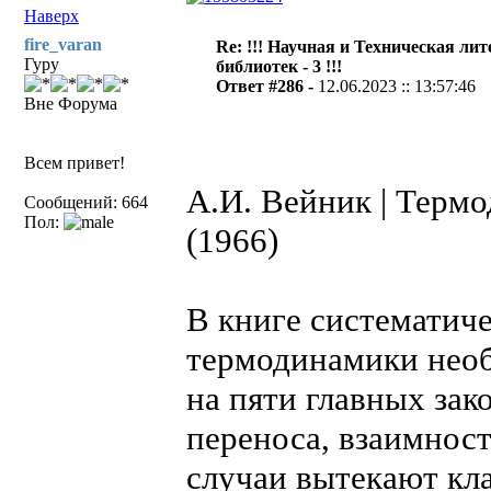
Наверх
fire_varan
Re: !!! Научная и Техническая ли
Гуру
библиотек - 3 !!!
Ответ #286 -
12.06.2023 :: 13:57:46
Вне Форума
Всем привет!
А.И. Вейник | Терм
Сообщений: 664
Пол:
(1966)
В книге систематич
термодинамики нео
на пяти главных зак
переноса, взаимност
случаи вытекают кл