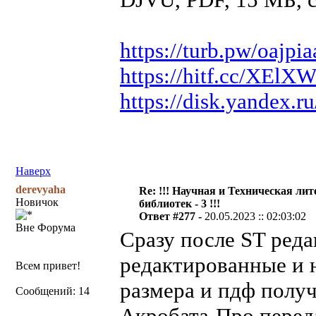
https://turb.pw/oajpi
https://hitf.cc/XElX
https://disk.yandex.
Наверх
derevyaha
Re: !!! Научная и Техническая ли
Новичок
библиотек - 3 !!!
Ответ #277 -
20.05.2023 :: 02:03:02
Вне Форума
Сразу после ST реда
редактированные и 
Всем привет!
размера и пдф получ
Сообщений: 14
Акробата-Про перед