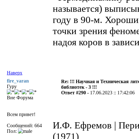
называется) выписы
году в 90-м. Хорош
точки зрения феном
надоя коров в завис
Наверх
fire_varan
Re: !!! Научная и Техническая ли
Гуру
библиотек - 3 !!!
Ответ #290 -
17.06.2023 :: 17:42:06
Вне Форума
Всем привет!
И.Ф. Ефремов | Пер
Сообщений: 664
Пол:
(1971)