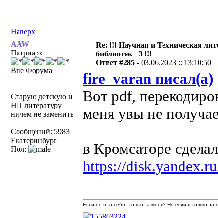
Наверх
AAW
Re: !!! Научная и Техническая ли
Патриарх
библиотек - 3 !!!
Ответ #285 -
03.06.2023 :: 13:10:50
Вне Форума
fire_varan писал(а)
Вот pdf, перекодиров
Старую детскую и
НП литературу
меня увы не получа
ничем не заменить
Сообщений: 5983
Екатеринбург
в Кромсаторе сделал.
Пол:
https://disk.yandex
Если не я за себя - то кто за меня? Но если я только за