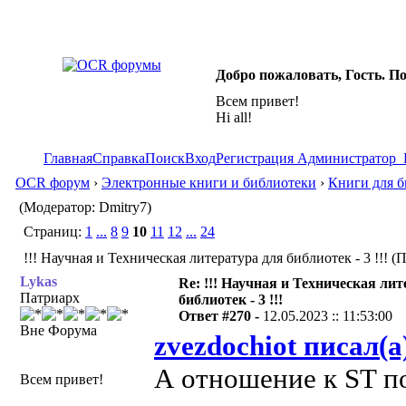
Добро пожаловать, Гость. П
Всем привет!
Hi all!
Главная
Справка
Поиск
Вход
Регистрация
Администратор
OCR форум
›
Электронные книги и библиотеки
›
Книги для б
(Модератор: Dmitry7)
Страниц:
1
...
8
9
10
11
12
...
24
!!! Научная и Техническая литература для библиотек - 3 !!! (
Lykas
Re: !!! Научная и Техническая ли
Патриарх
библиотек - 3 !!!
Ответ #270 -
12.05.2023 :: 11:53:00
Вне Форума
zvezdochiot писал(а
А отношение к ST по
Всем привет!