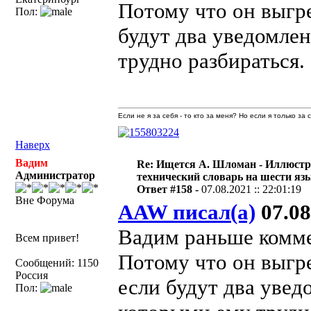
Потому что он выгре
Пол:
будут два уведомлен
трудно разбираться.
Если не я за себя - то кто за меня? Но если я только за
Наверх
Вадим
Re: Ищется А. Шломан - Иллюст
Администратор
технический словарь на шести яз
Ответ #158 -
07.08.2021 :: 22:01:19
Вне Форума
AAW писал(а)
07.08
Вадим раньше коммен
Всем привет!
Потому что он выгре
Сообщений: 1150
Россия
если будут два увед
Пол: