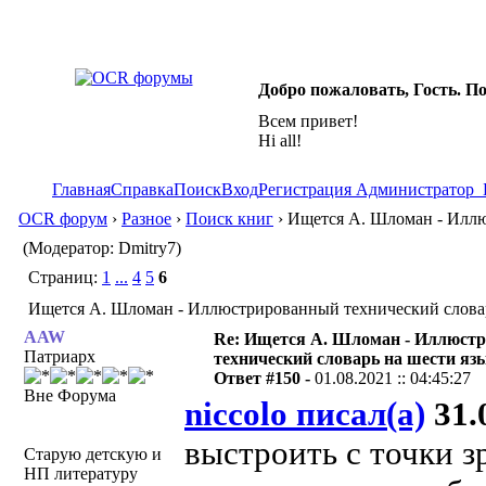
Добро пожаловать, Гость. П
Всем привет!
Hi all!
Главная
Справка
Поиск
Вход
Регистрация
Администратор
OCR форум
›
Разное
›
Поиск книг
› Ищется А. Шломан - Иллю
(Модератор: Dmitry7)
Страниц:
1
...
4
5
6
Ищется А. Шломан - Иллюстрированный технический словарь
AAW
Re: Ищется А. Шломан - Иллюст
Патриарх
технический словарь на шести яз
Ответ #150 -
01.08.2021 :: 04:45:27
Вне Форума
niccolo писал(а)
31.0
выстроить с точки з
Старую детскую и
НП литературу