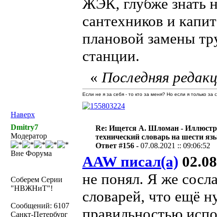
ЖЭК, глубже знать н
сантехников и капит
плановой замены тру
станции.
«
Последняя редакц
Если не я за себя - то кто за меня? Но если я только за
Наверх
Dmitry7
Re: Ищется А. Шломан - Иллюст
Модератор
технический словарь на шести яз
Ответ #156 -
07.08.2021 :: 09:06:52
Вне Форума
AAW писал(а)
02.08
не понял. Я же сосл
Соберем Серии
"НВЖНиТ"!
словарей, что ещё н
Сообщений: 6107
правильностью испол
Санкт-Петербург