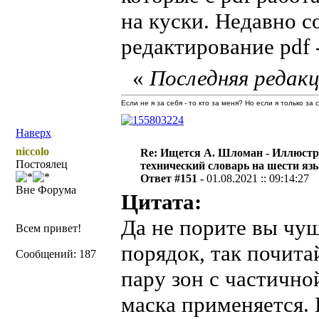
на куски. Недавно со
редактирование pdf 
«
Последняя редакц
Если не я за себя - то кто за меня? Но если я только за
Наверх
niccolo
Re: Ищется А. Шломан - Иллюст
Постоялец
технический словарь на шести яз
Ответ #151 -
01.08.2021 :: 09:14:27
Вне Форума
Цитата:
Да не порите вы чуш
Всем привет!
порядок, так почита
Сообщений: 187
пару зон с частично
маска применяется. 