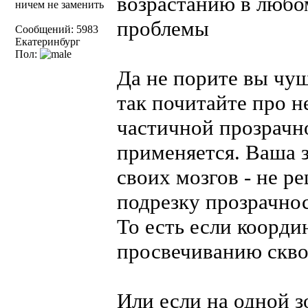
возрастанию в любо
ничем не заменить
проблемы
Сообщений: 5983
Екатеринбург
Пол:
Да не порите вы чуш
так почитайте про н
частичной прозрачн
применяется. Ваша з
своих мозгов - не р
подрезку прозрачно
То есть если коорди
просвечиванию сквоз
Или если на одной з