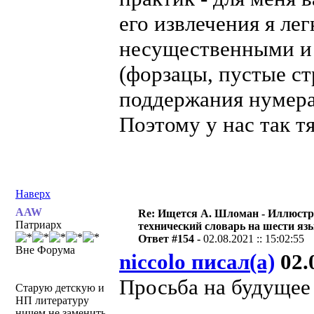
его извлечения я ле
несущественными и
(форзацы, пустые с
поддержания нумера
Поэтому у нас так т
Наверх
AAW
Re: Ищется А. Шломан - Иллюст
Патриарх
технический словарь на шести яз
Ответ #154 -
02.08.2021 :: 15:02:55
Вне Форума
niccolo писал(а)
02.0
Просьба на будущее 
Старую детскую и
НП литературу
ничем не заменить