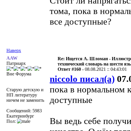
Стоит ли напрягатьс
тома, пока в нормал
все доступные?
Наверх
AAW
Re: Ищется А. Шломан - Иллюст
Патриарх
технический словарь на шести яз
Ответ #160 -
08.08.2021 :: 04:43:01
Вне Форума
niccolo писал(а)
07.0
пока в нормальном к
Старую детскую и
НП литературу
доступные
ничем не заменить
Сообщений: 5983
Екатеринбург
Вы ведь себе получи
Пол: