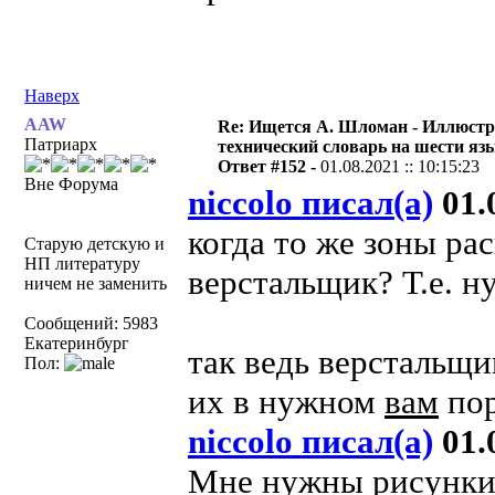
Наверх
AAW
Re: Ищется А. Шломан - Иллюст
Патриарх
технический словарь на шести яз
Ответ #152 -
01.08.2021 :: 10:15:23
Вне Форума
niccolo писал(а)
01.0
когда то же зоны ра
Старую детскую и
НП литературу
верстальщик? Т.е. н
ничем не заменить
Сообщений: 5983
Екатеринбург
так ведь верстальщ
Пол:
их в нужном
вам
пор
niccolo писал(а)
01.0
Мне нужны рисунки 