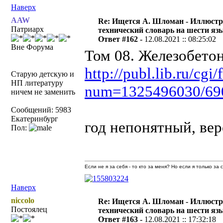
Наверх
AAW
Re: Ищется А. Шломан - Иллюст
Патриарх
технический словарь на шести яз
Ответ #162 -
12.08.2021 :: 08:25:02
Вне Форума
Том 08. Железобетон
http://publ.lib.ru/cg
Старую детскую и
НП литературу
num=1325496030/69
ничем не заменить
Сообщений: 5983
Екатеринбург
год непонятный, вер
Пол:
Если не я за себя - то кто за меня? Но если я только за
Наверх
niccolo
Re: Ищется А. Шломан - Иллюст
Постоялец
технический словарь на шести яз
Ответ #163 -
12.08.2021 :: 17:32:18