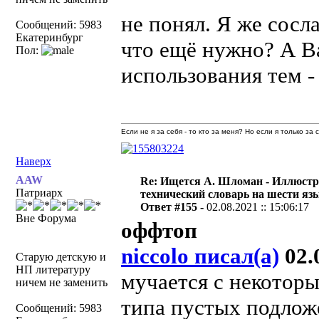
не понял. Я же сосл
Сообщений: 5983
Екатеринбург
что ещё нужно? А В
Пол:
использования тем - 
Если не я за себя - то кто за меня? Но если я только за
Наверх
AAW
Re: Ищется А. Шломан - Иллюст
Патриарх
технический словарь на шести яз
Ответ #155 -
02.08.2021 :: 15:06:17
Вне Форума
оффтоп
niccolo писал(а)
02.0
Старую детскую и
НП литературу
мучается с некотор
ничем не заменить
типа пустых подлож
Сообщений: 5983