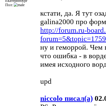
Екатеринбург
Пол:
кстати, да. Я тут оз
galina2000 про фор
http://forum.ru-board
forum=5&topic=1759
ну и геморрой. Чем 
что ошибка - в ворд
имея исходного ворд
upd
niccolo писал(а)
02.0