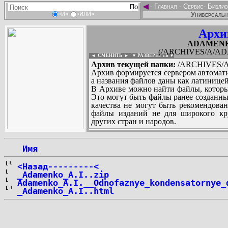
◄
-
Главная
-
Сервис
-
Библио
Универсальн
«И»
«ИЛИ»
Архи
ADAMENKO
(/ARCHIVES/A/ADA
◄ СМЕНИТЬ
►
|
▼ РАЗВЕРНУТЬ ▼
Архив текущей папки:
/ARCHIVES/A
Архив формируется сервером автомати
а названия файлов даны как латиницей
В Архиве можно найти файлы, которы
Это могут быть файлы ранее созданны
качества не могут быть рекомендован
файлы изданий не для широкого кру
других стран и народов.
 Имя
...
<Назад---------<
_Adamenko_A.I..zip
Adamenko_A.I.__Odnofaznye_kondensatornye_
_Adamenko_A.I..html