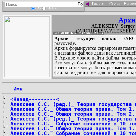
◄
-
Главная
-
Сервис
-
Библио
«И»
«ИЛИ»
Архи
ALEKSEEV_Sergey_S
(/ARCHIVES/A/ALEKSEEV_Ser
◄ СМЕНИТЬ
►
|
▼ РАЗВЕРНУТЬ ▼
Архив текущей папки:
/ARCHIV
pravoved)/.
Архив формируется сервером автомати
а названия файлов даны как латиницей
В Архиве можно найти файлы, которы
Это могут быть файлы ранее созданны
качества не могут быть рекомендован
файлы изданий не для широкого кру
других стран и народов.
 Имя
...
<Назад---------<
Алексеев С.С. (ред.)_ Теория государства 
Алексеев С.С._ Общая теория права. Том 1.
Алексеев С.С._ Общая теория права. Том 2.
Алексеев С.С. (ред.)_ Теория государства 
Алексеев С.С._ Собрание сочинений в 10 то
Алексеев С.С._ Общая теория права. Том 1.
Алексеев С.С._ Собрание сочинений в 10 то