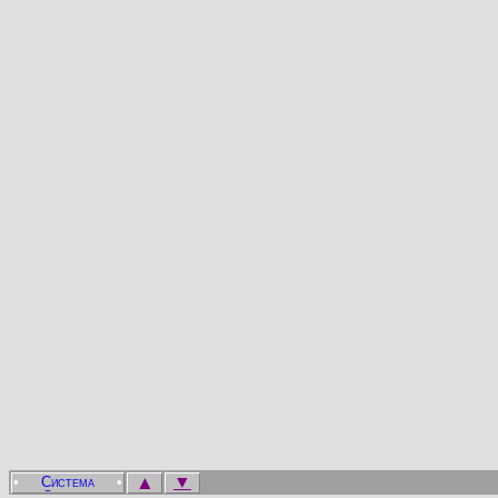
▲
▼
•
•