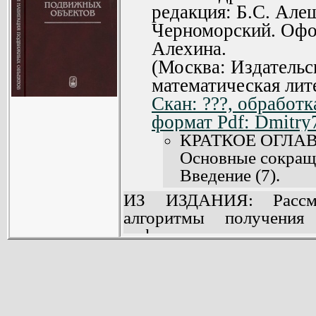
редакция: Б.С. Але
Черноморский. Офо
Алехина.
(Москва: Издательс
математическая лит
Скан: ???, обработк
формат Pdf: Dmitry
КРАТКОЕ ОГЛА
Основные сокраще
Введение (7).
Глава 1. Соста
ИЗ ИЗДАНИЯ: Рассмо
ориентации и 
алгоритмы получения
подвижных объект
информации в комплекса
Глава 2. Математ
подвижных объектов
ориентации и нави
большинстве комплекс
Глава 3. Соврем
инерциальная навигацио
системы в решени
спутниковой навигацио