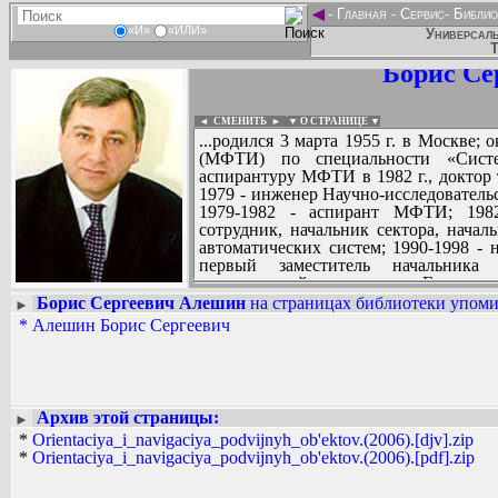
◄
-
Главная
-
Сервис
-
Библио
«И»
«ИЛИ»
Универсаль
Т
Борис Се
◄ СМЕНИТЬ
►
|
▼ О СТРАНИЦЕ ▼
...родился 3 марта 1955 г. в Москве
(МФТИ) по специальности «Систе
аспирантуру МФТИ в 1982 г., доктор 
1979 - инженер Научно-исследовательс
1979-1982 - аспирант МФТИ; 198
сотрудник, начальник сектора, нача
автоматических систем; 1990-1998 - 
первый заместитель начальника 
коммерческий директор Государств
авиационных систем, г. Москва; 1
Борис Сергеевич Алешин
на страницах библиотеки упомин
►
финансово-коммерческой деятельно
*
Алешин Борис Сергеевич
Вадим Ершов...
унитарного предприятия «Государ
...
авиационных систем», г. Москва; июнь 2
заместитель Министра промышленности
СПИСОК НЕКОТОРЫХ ОЦИФРОВА
2003 г. - председатель Государствен
...
24 апреля 2003 г. был назначен замес
Архив этой страницы:
►
промышленную, инвестиционную, на
*
Orientaciya_i_navigaciya_podvijnyh_ob'ektov.(2006).[djv].zip
также вопросы поддержки предприн
*
Orientaciya_i_navigaciya_podvijnyh_ob'ektov.(2006).[pdf].zip
присуждению премий Правительств
комиссию по научно-инновационн
выставочно-ярмарочной деятельности