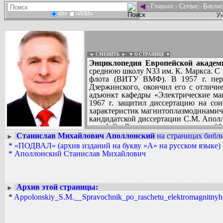
◄
-
Главная
-
Сервис
-
Библио
«И»
«ИЛИ»
Ун
◄ СМЕНИТЬ
►
|
▼ О СТРАНИЦЕ ▼
Энциклопедия Европейской академи
среднюю школу N33 им. К. Маркса. С 
флота (ВИТУ ВМФ). В 1957 г. пе
Дзержинского, окончил его с отличие
адъюнкт кафедры «Электрические м
1967 г. защитил диссертацию на сои
характеристик магнитоплазмодинамиче
кандидатской диссертации С.М. Апол
им. Ф.Э. Дзержинского в течение 18
теоретические основы электротехники
Станислав Михайлович Аполлонский
на страницах библи
►
Вадим Ершов...
Основным направлением научной дея
*
«ПОДВАЛ» (архив изданий на букву «А» на русском языке)
...
разработка методов и средств защит
*
Аполлонский Станислав Михайлович
представлена к защите докторская дис
СПИСОК НЕКОТОРЫХ ОЦИФРОВА
После окончания военно-морской
...
кораблестроительном институте С.М. 
по открытой теме: «Комплексная з
Архив этой страницы:
►
электроэнергетики». Ученое звание «
*
Appolonskiy_S.M.__Spravochnik_po_raschetu_elektromagnitnyh_e
(с 1988 г. по 1994 г.) С.М. Аполло
электроэнергетических систем (ЭЭС)
ЭО; электромагнитная совместимость
ЭЭС; неразрушающий контроль судово