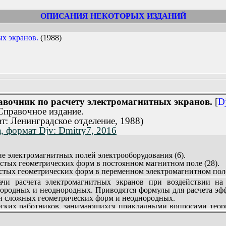
истом в области расчета электромагнитных полей в многосвя
еятельности им опубликовано свыше 450 методических и научных 
ОПИСАНИЯ НЕКОТОРЫХ ИЗДАНИЙ
х экранов.
(1988)
вочник по расчету электромагнитных экранов.
[
D
правочное издание.
т: Ленинградское отделение, 1988)
 формат Djv: Dmitry7, 2016
ие электромагнитных полей электрооборудования (6).
остых геометрических форм в постоянном магнитном поле (28).
остых геометрических форм в переменном электромагнитном поле
 сложных геометрических форм (146).
и расчета электромагнитных экранов при воздействии на 
оболочки (159).
нородных и неоднородных. Приводятся формулы для расчета эф
и по проектированию экранирующих оболочек (194).
 и сложных геометрических форм и неоднородных.
е электромагнитной совместимости электрооборудования (207).
еских работников, занимающихся прикладными вопросами теори
 соотношения для специальных функций (216).
лезна для студентов вузов.