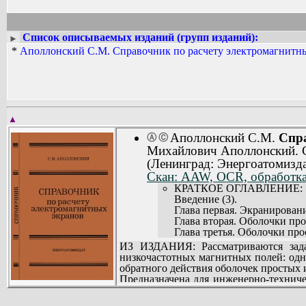
Михайловичу стать заметным специал
энергоустановок. За период научной д
Список описываемых изданий (групп изданий):
►
*
Аполлонский С.М. Справочник по расчету электромагнитны
▲
Аполлонский С.М.
Спра
Ⓐ
Ⓒ
Михайлович Аполлонский. С
(Ленинград: Энергоатомизда
Скан: AAW, OCR, обработка,
КРАТКОЕ ОГЛАВЛЕНИЕ:
Введение (3).
Глава первая. Экранирован
Глава вторая. Оболочки пр
Глава третья. Оболочки пр
Глава четвертая. Оболочки
ИЗ ИЗДАНИЯ: Рассматриваются задач
Глава пятая. Неоднородные 
низкочастотных магнитных полей: од
Глава шестая. Рекомендаци
обратного действия оболочек простых
Глава седьмая. Обеспечени
Предназначена для инженерно-технич
Приложение. Рекуррентные
экранирующих оболочек, может быть по
Список литературы (220).