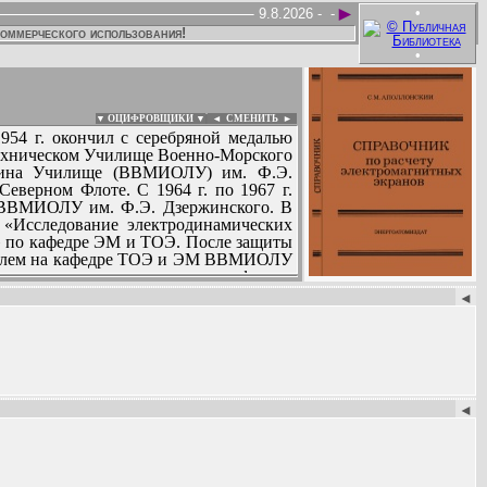
►
•
9.8.2026 -
-
коммерческого использования!
•
▼ ОЦИФРОВЩИКИ ▼
|
◄
СМЕНИТЬ ►
 1954 г. окончил с серебряной медалью
-Техническом Училище Военно-Морского
нина Училище (ВВМИОЛУ) им. Ф.Э.
Северном Флоте. С 1964 г. по 1967 г.
 ВВМИОЛУ им. Ф.Э. Дзержинского. В
: «Исследование электродинамических
т» по кафедре ЭМ и ТОЭ. После защиты
вателем на кафедре ТОЭ и ЭМ ВВМИОЛУ
освоены ведущие дисциплины кафедры:
:
ические материалы.
◄
гнитных полей автономных объектов,
туре (1976-1978 гг.) им завершена и
ских должностях в Ленинградском
ной степени доктора технических наук
беспечения безопасности элементов
◄
 кафедры «Электрооборудование судов»
ь, живучесть и безопасность судовых
ЭО); электромагнитные поля судового
ание электромагнитных полей (ЭМП) в
ы и за рубежом позволила Станиславу