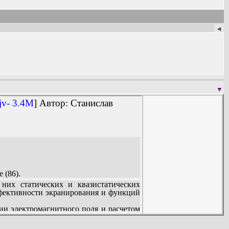
зных неоднородных средах автономных
работ, среди которых 20 книг...
◄
▼
jv- 3.4M
] Автор: Станислав
 (86).
них статических и квазистатических
фективности экранирования и функций
и электромагнитного поля и расчетом