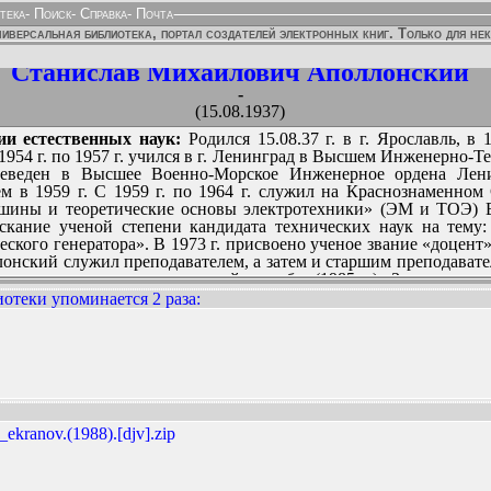
тека
-
Поиск
-
Справка
-
Почта
иверсальная библиотека, портал создателей электронных книг. Только для не
Станислав Михайлович Аполлонский
-
(15.08.1937)
и естественных наук:
Родился 15.08.37 г. в г. Ярославль, в
1954 г. по 1957 г. учился в г. Ленинград в Высшем Инженерно
реведен в Высшее Военно-Морское Инженерное ордена Ле
м в 1959 г. С 1959 г. по 1964 г. служил на Краснознаменном 
ашины и теоретические основы электротехники» (ЭМ и ТОЭ)
скание ученой степени кандидата технических наук на тему
ского генератора». В 1973 г. присвоено ученое звание «доцен
лонский служил преподавателем, а затем и старшим препода
 лет, до конца военно-морской службы (1985 г.). Здесь им 
, электрические машины, электрические измерения, электротехн
отеки упоминается 2 раза
:
тельности С.М. Аполлонского было исследование электрома
ы от них, изучение их воздействия на человека. В докторан
сертация на специальную тему.
ННЫХ ИЗДАНИЙ:
 службы и работы на разных научных и преподаватель
Аполлонским защищена в 1988 г. диссертация на соискание уче
адача расчета и снижения электромагнитных полей для о
профессор» присвоено в 1990 г. Занимая должность профессора
kranov.(1988).[djv].zip
нский подготовил и читал следующие дисциплины: надежност
 надежность и техническая диагностика электрооборудования (
 и экология в ЭЭС; математическое и физическое моделиров
го ЭО и др. Серия статей в ведущих научных журналах стран