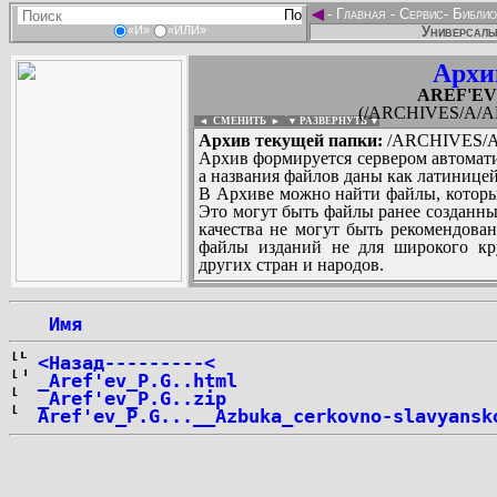
◄
-
Главная
-
Сервис
-
Библио
Универсальн
«И»
«ИЛИ»
Архи
AREF'EV_
(/ARCHIVES/A/AR
◄ СМЕНИТЬ
►
|
▼ РАЗВЕРНУТЬ ▼
Архив текущей папки:
/ARCHIVES/A/
Архив формируется сервером автомати
а названия файлов даны как латиницей
В Архиве можно найти файлы, которы
Это могут быть файлы ранее созданны
качества не могут быть рекомендован
файлы изданий не для широкого кру
других стран и народов.
 Имя
...
<Назад---------<
_Aref'ev_P.G..html
_Aref'ev_P.G..zip
Aref'ev_P.G...__Azbuka_cerkovno-slavyansk