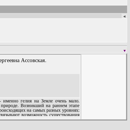
◄
▼
ергеевна Ассовская.
 именно гелия на Земле очень мало.
 природе. Возникший на раннем этапе
роисходящих на самых разных уровнях:
связывают возможность существования
определить возраст Земли, заглянуть в
и.
мологии.