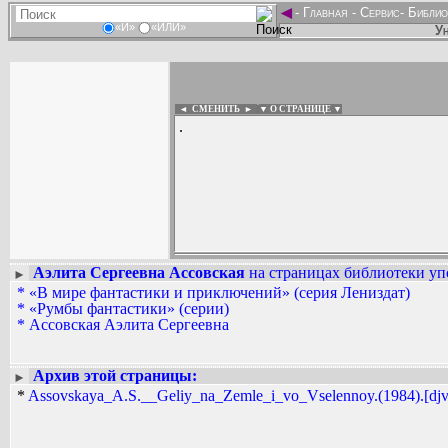
◄
-
Главная
-
Сервис
-
Библио
«И»
«ИЛИ»
Ун
◄ СМЕНИТЬ
►
|
▼ О СТРАНИЦЕ ▼
.
Аэлита Сергеевна Ассовская
на страницах библиотеки уп
►
Вадим Ершов...
*
«В мире фантастики и приключений» (серия Лениздат)
...
*
«Румбы фантастики» (серии)
*
Ассовская Аэлита Сергеевна
СПИСОК НЕКОТОРЫХ ОЦИФРОВА
...
Архив этой страницы:
►
*
Assovskaya_A.S.__Geliy_na_Zemle_i_vo_Vselennoy.(1984).[djv