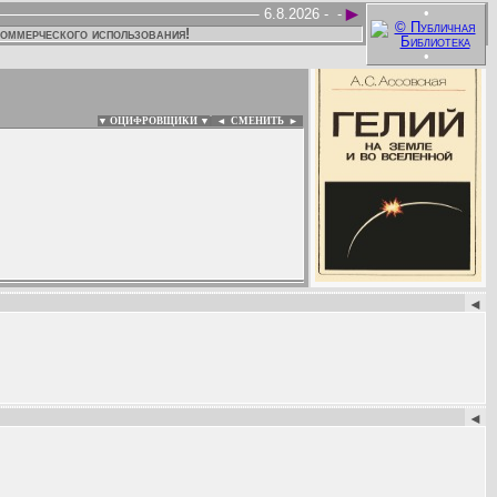
►
•
6.8.2026 -
-
коммерческого использования!
•
▼ ОЦИФРОВЩИКИ ▼
|
◄
СМЕНИТЬ ►
:
◄
◄