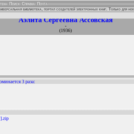
тека
-
Поиск
-
Справка
-
Почта
иверсальная библиотека, портал создателей электронных книг. Только для не
Аэлита Сергеевна Ассовская
-
(1936)
оминается 3 раза
:
ННЫХ ИЗДАНИЙ:
].zip