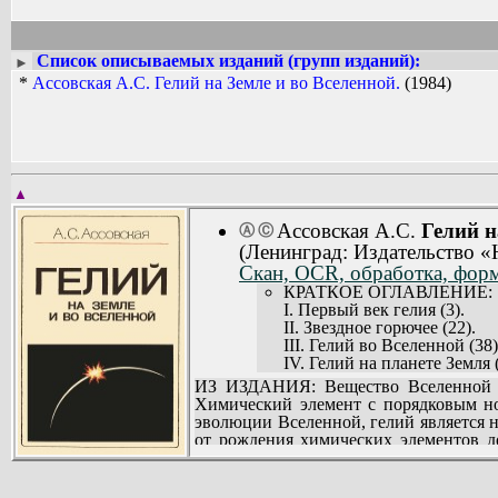
Список описываемых изданий (групп изданий):
►
*
Ассовская А.С. Гелий на Земле и во Вселенной.
(1984)
▲
Ассовская А.С.
Гелий н
Ⓐ
Ⓒ
(Ленинград: Издательство «
Скан, OCR, обработка, форм
КРАТКОЕ ОГЛАВЛЕНИЕ:
I. Первый век гелия (3).
II. Звездное горючее (22).
III. Гелий во Вселенной (38)
IV. Гелий на планете Земля (
V. «Гелиевое дыхание» Земл
ИЗ ИЗДАНИЯ: Вещество Вселенной со
VI. Гелий в земных недрах (
Химический элемент с порядковым но
VII. Гелиевые часы (77).
эволюции Вселенной, гелий является 
VIII. Труженик гелий (91).
от рождения химических элементов д
IX. Ресурсы гелия (106).
нейтронной материи, получение самой 
XI. История продолжается (
антимир. О судьбе гелия в лаборатории
Для широкого круга читателей, интер