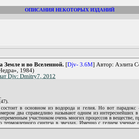
ОПИСАНИЯ НЕКОТОРЫХ ИЗДАНИЙ
а Земле и во Вселенной.
[
Djv- 3.6M
] Автор: Аэлита С
Недра», 1984)
ат Djv: Dmitry7, 2012
.
47).
и (58).
стоит в основном из водорода и гелия. Но вот парадокс -
64).
мером два справедливо называют одним из интереснейших в
непременным участником очень многих процессов в веществе, п
о термоядерного синтеза в звездах. Именно с гелием ученые 
холодной в мире жидкости. С помощью гелиевых часов удается 
129).
, на Земле и во Вселенной читатель узнает нз предлагаемой книг
есующихся проблемами современной геологии, астрофизики, кос