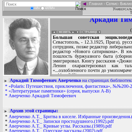
◄
-
Главная
-
Сервис
-
Библио
«И»
«ИЛИ»
Универсаль
Т
Аркадий Тим
◄ СМЕНИТЬ
►
|
▼ О СТРАНИЦЕ ▼
Большая советская энциклопеди
Севастополь, - 12.3.1925, Прага), рус
сотрудник, позже редактор либеральн
редактор «Нового сатирикона». В юм
пошлость буржуазного быта (сборни
эмигрировал. Книгу рассказов «Дюжи
Ленин охарактеризовал как та
«...озлобленного почти до умопомрачен
т. 44, с. 249).
Аркадий Тимофеевич Аверченко
на страницах библиотек
►
*
«Polaris: Путешествия, приключения, фантастика», №№200-2
Вадим Ершов...
*
«Литературные памятники» (серия, выпуски А-В)
...
*
Аверченко Аркадий Тимофеевич
СПИСОК НЕКОТОРЫХ ОЦИФРОВА
...
Архив этой страницы:
►
*
Аверченко А.Т._ Бритва в киселе. Избранные произведения.(
*
Аверченко А.Т._ Записки простодушного.(1992).pdf
*
Аверченко А.Т._ Кривые углы. Рассказы.(1989).pdf
*
Аверченко А.Т._ Одесские рассказы.(2002).pdf