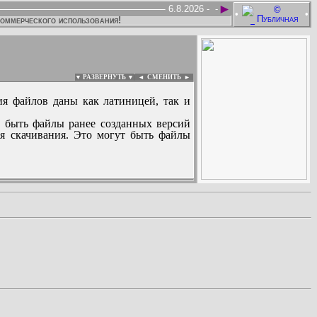
►
6.8.2026 -
-
•
•
коммерческого использования!
▼ РАЗВЕРНУТЬ ▼
|
◄
СМЕНИТЬ ►
ия файлов даны как латиницей, так и
 быть файлы ранее созданных версий
ля скачивания. Это могут быть файлы
: