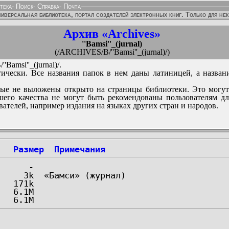
тека
-
Поиск
-
Справка
-
Почта
иверсальная библиотека, портал создателей электронных книг. Только для не
Архив «Archives»
''Bamsi''_(jurnal)
(/ARCHIVES/B/''Bamsi''_(jurnal)/)
Bamsi''_(jurnal)/.
ически. Все названия папок в нем даны латиницей, а назван
ые не выложены открыто на страницы библиотеки. Это могут
его качества не могут быть рекомендованы пользователям д
вателей, например издания на языках других стран и народов.
Размер
Примечания