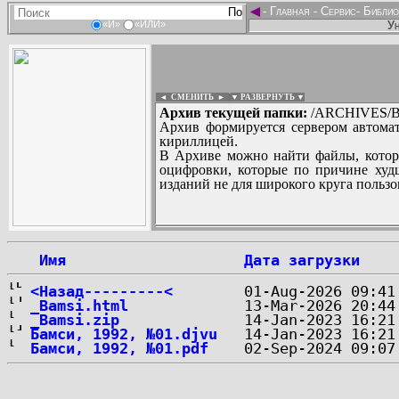
◄
-
Главная
-
Сервис
-
Библио
Ун
«И»
«ИЛИ»
◄ СМЕНИТЬ
►
|
▼ РАЗВЕРНУТЬ ▼
Архив текущей папки:
/ARCHIVES/B/''
Архив формируется сервером автомат
кириллицей.
В Архиве можно найти файлы, котор
оцифровки, которые по причине худш
изданий не для широкого круга пользо
...
 Имя
Дата загрузки
<Назад---------<
_Bamsi.html
_Bamsi.zip
Бамси, 1992, №01.djvu
Бамси, 1992, №01.pdf