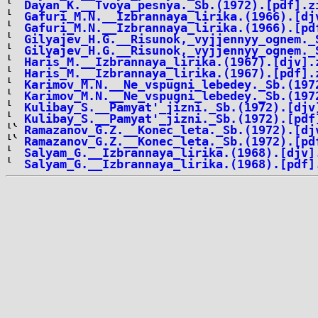
Dayan_K.__Tvoya_pesnya._Sb.(1972).[pdf].z
Gafuri_M.N.__Izbrannaya_lirika.(1966).[dj
Gafuri_M.N.__Izbrannaya_lirika.(1966).[pd
Gilyajev_H.G.__Risunok,_vyjjennyy_ognem._
Gilyajev_H.G.__Risunok,_vyjjennyy_ognem._
Haris_M.__Izbrannaya_lirika.(1967).[djv].
Haris_M.__Izbrannaya_lirika.(1967).[pdf].
Karimov_M.N.__Ne_vspugni_lebedey._Sb.(197
Karimov_M.N.__Ne_vspugni_lebedey._Sb.(197
Kulibay_S.__Pamyat'_jizni._Sb.(1972).[djv
Kulibay_S.__Pamyat'_jizni._Sb.(1972).[pdf
Ramazanov_G.Z.__Konec_leta._Sb.(1972).[dj
Ramazanov_G.Z.__Konec_leta._Sb.(1972).[pd
Salyam_G.__Izbrannaya_lirika.(1968).[djv]
Salyam_G.__Izbrannaya_lirika.(1968).[pdf]