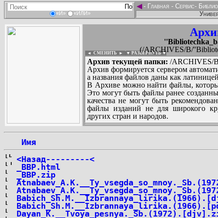
◄
-
Главная
-
Сервис
-
Библио
Универ
«И»
«ИЛИ»
Архи
''Bibliotechka_b
(/ARCHIVES/B/''Bibliote
◄ СМЕНИТЬ
►
|
▼ РАЗВЕРНУТЬ ▼
Архив текущей папки:
/ARCHIVES/B/''B
Архив формируется сервером автомати
а названия файлов даны как латиницей
В Архиве можно найти файлы, которы
Это могут быть файлы ранее созданны
качества не могут быть рекомендован
файлы изданий не для широкого кру
других стран и народов.
 Имя
...
<Назад---------<
_BBP.html
_BBP.zip
Atnabaev_A.K.__Ty_vsegda_so_mnoy._Sb.(197
Atnabaev_A.K.__Ty_vsegda_so_mnoy._Sb.(197
Babich_Sh.M.__Izbrannaya_lirika.(1966).[d
Babich_Sh.M.__Izbrannaya_lirika.(1966).[p
Dayan_K.__Tvoya_pesnya._Sb.(1972).[djv].z