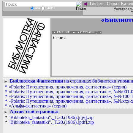
◄
-
Главная
-
Сервис
-
Библио
«И»
«ИЛИ»
Универсаль
Т
«Библиот
◄ СМЕНИТЬ
►
|
▼ О СТРАНИЦЕ ▼
Серия.
Библиотека Фантастики
на страницах библиотеки упомина
►
*
«Polaris: Путешествия, приключения, фантастика» (серия)
Вадим Ершов...
*
«Polaris: Путешествия, приключения, фантастика», №№001-0
koopfish (ok-language.ru)...
*
«Polaris: Путешествия, приключения, фантастика», №№100-1
*
«Polaris: Путешествия, приключения, фантастика», №№xxx-x
СПИСОК НЕКОТОРЫХ ОЦИФРОВА
*
«Альфа-фантастика» (серия)
...
*
«Англо-американская фантастика XX века» (серия)
Архив этой страницы:
►
*
«Англо-американская фантастика» (серия)
*
''Biblioteka_fantastiki''._T.20.(1986).[djv].zip
*
«Антология мировой фантастики и приключений» (серия)
*
''Biblioteka_fantastiki''._T.20.(1986).[pdf].zip
*
«Антология мировой фантастики» (серия издательства «Ава
*
«Антология мировой фантастики» (серия издательства «Кан