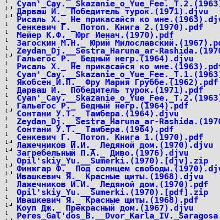
Cyan'_Cay.__Skazanie_o_Yue_Fee._T.2.(1963
Дарваш Й._ Победитель турок.(1971).djvu
Рисаль Х._ Не прикасайся ко мне.(1963).dj
Сенкевич Г._ Потоп. Книга 2.(1970).pdf
Мейер К.Ф._ Юрг Иенач.(1970).pdf
Загоскин М.Н._ Юрий Милославский.(1967).p
Zeydan_Dj.__Sestra_Haruna_ar-Rashida.(197
Гальегос Р._ Бедный негр.(1964).djvu
Рисаль Х._ Не прикасайся ко мне.(1963).pd
Cyan'_Cay.__Skazanie_o_Yue_Fee._T.1.(1963
Якобсен Й.П._ Фру Мария Груббе.(1962).pdf
Дарваш Й._ Победитель турок.(1971).pdf
Cyan'_Cay.__Skazanie_o_Yue_Fee._T.2.(1963
Гальегос Р._ Бедный негр.(1964).pdf
Сонтани У.Т._ Тамбера.(1964).djvu
Zeydan_Dj.__Sestra_Haruna_ar-Rashida.(197
Сонтани У.Т._ Тамбера.(1964).pdf
Сенкевич Г._ Потоп. Книга 1.(1970).pdf
Лажечников И.И._ Ледяной дом.(1970).djvu
Загребельный П.А._ Диво.(1976).djvu
Opil'skiy_Yu.__Sumerki.(1970).[djv].zip
Финжгар Ф._ Под солнцем свободы.(1970).dj
Ивашкевич Я._ Красные щиты.(1968).djvu
Лажечников И.И._ Ледяной дом.(1970).pdf
Opil'skiy_Yu.__Sumerki.(1970).[pdf].zip
Ивашкевич Я._ Красные щиты.(1968).pdf
Коуп Дж._ Прекрасный дом.(1967).djvu
Peres_Gal'dos_B.__Dvor_Karla_IV._Saragosa