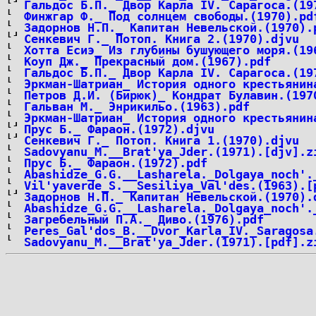
Гальдос Б.П._ Двор Карла IV. Сарагоса.(19
Финжгар Ф._ Под солнцем свободы.(1970).pd
Задорнов Н.П._ Капитан Невельской.(1970).
Сенкевич Г._ Потоп. Книга 2.(1970).djvu
Хотта Есиэ_ Из глубины бушующего моря.(19
Коуп Дж._ Прекрасный дом.(1967).pdf
Гальдос Б.П._ Двор Карла IV. Сарагоса.(19
Эркман-Шатриан_ История одного крестьянин
Петров Д.И. (Бирюк)_ Кондрат Булавин.(197
Гальван М._ Энрикильо.(1963).pdf
Эркман-Шатриан_ История одного крестьянин
Прус Б._ Фараон.(1972).djvu
Сенкевич Г._ Потоп. Книга 1.(1970).djvu
Sadovyanu_M.__Brat'ya_Jder.(1971).[djv].z
Прус Б._ Фараон.(1972).pdf
Abashidze_G.G.__Lasharela._Dolgaya_noch'.
Vil'yaverde_S.__Sesiliya_Val'des.(1963).[
Задорнов Н.П._ Капитан Невельской.(1970).
Abashidze_G.G.__Lasharela._Dolgaya_noch'.
Загребельный П.А._ Диво.(1976).pdf
Peres_Gal'dos_B.__Dvor_Karla_IV._Saragosa
Sadovyanu_M.__Brat'ya_Jder.(1971).[pdf].z