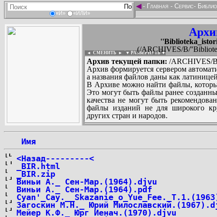
◄
-
Главная
-
Сервис
-
Библио
«И»
«ИЛИ»
Архи
''Biblioteka_isto
(/ARCHIVES/B/''Bibliotek
◄ СМЕНИТЬ
►
|
▼ РАЗВЕРНУТЬ ▼
Архив текущей папки:
/ARCHIVES/B/''B
Архив формируется сервером автомати
а названия файлов даны как латиницей
В Архиве можно найти файлы, которы
Это могут быть файлы ранее созданны
качества не могут быть рекомендован
файлы изданий не для широкого кру
других стран и народов.
 Имя
...
<Назад---------<
_BIR.html
_BIR.zip
Виньи А._ Сен-Мар.(1964).djvu
Виньи А._ Сен-Мар.(1964).pdf
Cyan'_Cay.__Skazanie_o_Yue_Fee._T.1.(1963
Загоскин М.Н._ Юрий Милославский.(1967).d
Мейер К.Ф._ Юрг Иенач.(1970).djvu