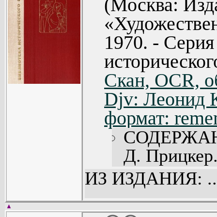
(Москва: Изд
Глава XIX. 
«Художествен
Глава XX.
1970. - Сери
Мухаммеда 
историческог
Глава XXI.
на престол 
Скан, OCR, о
Глава XXII
Djv: Леонид 
(89).
формат: reme
Глава XXII
СОДЕРЖА
(92).
Д. Прицкер.
Глава XXI
Двор Карла 
ИЗ ИЗДАНИЯ: ..
(95).
Сарагоса (2
Глава XXV.
Комментари
▲