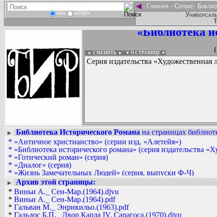
◄
-
Главная
-
Сервис
-
Библио
«И»
«ИЛИ»
Универсаль
Т
«Библиотека и
◄ СМЕНИТЬ
►
|
▼ О СТРАНИЦЕ ▼
Серия издательства «Художественная л
Библиотека Исторического Романа
на страницах библиоте
►
*
«Античное христианство» (серии изд. «Алетейя»)
Вадим Ершов...
*
«Библиотека исторического романа» (серия издательства «Х
mor, remembecoventry, U-la maxima-libr
*
«Готический роман» (серия)
*
«Диалог» (серия)
СПИСОК НЕКОТОРЫХ ОЦИФРОВА
*
«Жизнь Замечательных Людей» (серия, выпуски Ф-Ч)
...
*
«Из опыта работы» (серия изд. «Просвещение»)
Архив этой страницы:
►
*
«Империализм: события, факты, документы» (серия)
*
Виньи А._ Сен-Мар.(1964).djvu
*
«Исследования по фольклору и мифологии Востока» (серия)
*
Виньи А._ Сен-Мар.(1964).pdf
*
«Критика буржуазной идеологии и ревизионизма» (серия)
*
Гальван М._ Энрикильо.(1963).pdf
*
«Мастера живописи». Выпуски К-Л (сер. изд. «Белый город
*
Гальдос Б.П._ Двор Карла IV. Сарагоса.(1970).djvu