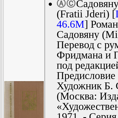
Садовян
Ⓐ
Ⓒ
террасе (99)
(Fratii Jderi) [
Глава XXVI.
46.6M
] Рома
Глава XXV
Садовяну (Mih
(106).
Перевод с ру
Глава XXV
Фридмана и П
Исмаил иб
под редакцие
(110).
Предисловие
Глава XXIX
посещения (
Художник Б. 
Глава XXX
(Москва: Изд
аль-Хади (1
«Художествен
Глава XX
1971. - Сери