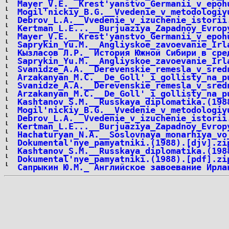
Mayer_V.E.__Krest'yanstvo_Germanii_v_epoh
Mogil'nickiy_B.G.__Vvedenie_v_metodologiy
Debrov_L.A.__Vvedenie_v_izuchenie_istorii
Kertman_L.E...__Burjuaziya_Zapadnoy_Evrop
Mayer_V.E.__Krest'yanstvo_Germanii_v_epoh
Saprykin_Yu.M.__Angliyskoe_zavoevanie_Irl
Кызласов Л.Р._ История Южной Сибири в сре
Saprykin_Yu.M.__Angliyskoe_zavoevanie_Irl
Svanidze_A.A.__Derevenskie_remesla_v_sred
Arzakanyan_M.C.__De_Goll'_i_gollisty_na_p
Svanidze_A.A.__Derevenskie_remesla_v_sred
Arzakanyan_M.C.__De_Goll'_i_gollisty_na_p
Kashtanov_S.M.__Russkaya_diplomatika.(198
Mogil'nickiy_B.G.__Vvedenie_v_metodologiy
Debrov_L.A.__Vvedenie_v_izuchenie_istorii
Kertman_L.E...__Burjuaziya_Zapadnoy_Evrop
Hachaturyan_N.A.__Soslovnaya_monarhiya_vo
Dokumental'nye_pamyatniki.(1988).[djv].zi
Kashtanov_S.M.__Russkaya_diplomatika.(198
Dokumental'nye_pamyatniki.(1988).[pdf].zi
Сапрыкин Ю.М._ Английское завоевание Ирла