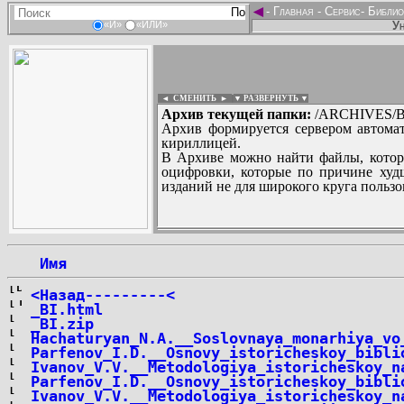
◄
-
Главная
-
Сервис
-
Библио
Ун
«И»
«ИЛИ»
◄ СМЕНИТЬ
►
|
▼ РАЗВЕРНУТЬ ▼
Архив текущей папки:
/ARCHIVES/B/''B
Архив формируется сервером автомат
кириллицей.
В Архиве можно найти файлы, котор
оцифровки, которые по причине худш
изданий не для широкого круга пользо
...
 Имя
<Назад---------<
_BI.html
_BI.zip
Hachaturyan_N.A.__Soslovnaya_monarhiya_vo
Parfenov_I.D.__Osnovy_istoricheskoy_bibli
Ivanov_V.V.__Metodologiya_istoricheskoy_n
Parfenov_I.D.__Osnovy_istoricheskoy_bibli
Ivanov_V.V.__Metodologiya_istoricheskoy_n