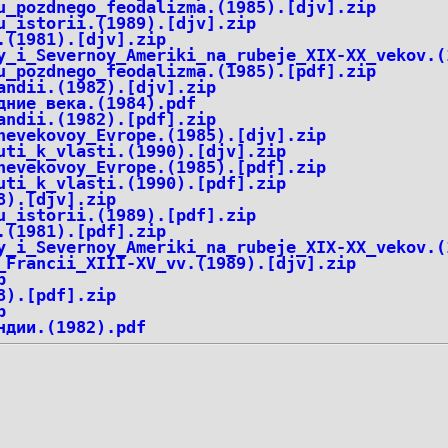
u_pozdnego_feodalizma.(1985).[djv].zip
u_istorii.(1989).[djv].zip
.(1981).[djv].zip
y_i_Severnoy_Ameriki_na_rubeje_XIX-XX_vekov.(
u_pozdnego_feodalizma.(1985).[pdf].zip
andii.(1982).[djv].zip
дние века.(1984).pdf
andii.(1982).[pdf].zip
nevekovoy_Evrope.(1985).[djv].zip
uti_k_vlasti.(1990).[djv].zip
nevekovoy_Evrope.(1985).[pdf].zip
uti_k_vlasti.(1990).[pdf].zip
8).[djv].zip
u_istorii.(1989).[pdf].zip
.(1981).[pdf].zip
y_i_Severnoy_Ameriki_na_rubeje_XIX-XX_vekov.(
_Francii_XIII-XV_vv.(1989).[djv].zip
p
8).[pdf].zip
p
ндии.(1982).pdf