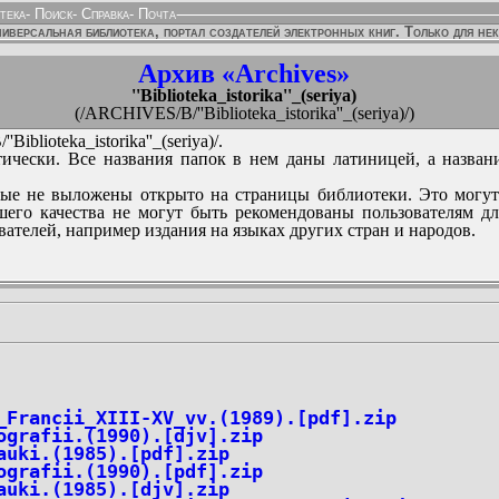
тека
-
Поиск
-
Справка
-
Почта
иверсальная библиотека, портал создателей электронных книг. Только для не
Архив «Archives»
''Biblioteka_istorika''_(seriya)
(/ARCHIVES/B/''Biblioteka_istorika''_(seriya)/)
iblioteka_istorika''_(seriya)/.
ически. Все названия папок в нем даны латиницей, а назван
ые не выложены открыто на страницы библиотеки. Это могут
его качества не могут быть рекомендованы пользователям д
вателей, например издания на языках других стран и народов.
_Francii_XIII-XV_vv.(1989).[pdf].zip
ografii.(1990).[djv].zip
auki.(1985).[pdf].zip
ografii.(1990).[pdf].zip
auki.(1985).[djv].zip