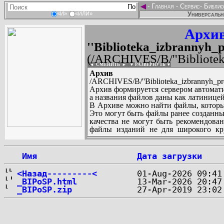
◄
-
Главная
-
Сервис
-
Библио
Универсальн
«И»
«ИЛИ»
Архив
''Biblioteka_izbrannyh_p
(/ARCHIVES/B/''Biblioteka
◄ СМЕНИТЬ
►
|
▼ РАЗВЕРНУТЬ ▼
Архив те
/ARCHIVES/B/''Biblioteka_izbrannyh_proi
Архив формируется сервером автомати
а названия файлов даны как латиницей
В Архиве можно найти файлы, которы
Это могут быть файлы ранее созданны
качества не могут быть рекомендован
файлы изданий не для широкого кру
других стран и народов.
 Имя
Дата загрузки
...
<Назад---------<
_BIPoSP.html
_BIPoSP.zip