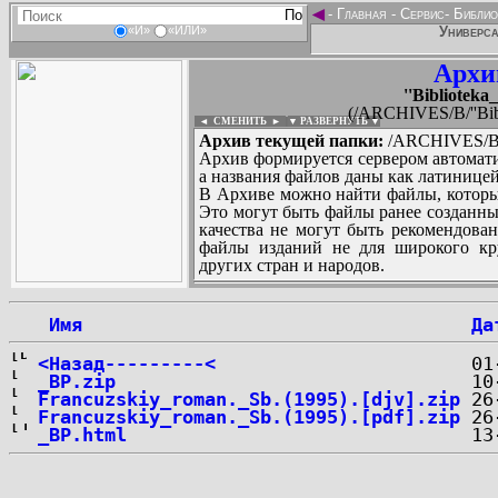
◄
-
Главная
-
Сервис
-
Библио
Универса
«И»
«ИЛИ»
Архи
''Biblioteka
(/ARCHIVES/B/''Bibli
◄ СМЕНИТЬ
►
|
▼ РАЗВЕРНУТЬ ▼
Архив текущей папки:
/ARCHIVES/B/''B
Архив формируется сервером автомати
а названия файлов даны как латиницей
В Архиве можно найти файлы, которы
Это могут быть файлы ранее созданны
качества не могут быть рекомендован
файлы изданий не для широкого кру
других стран и народов.
 Имя
Да
...
<Назад---------<
_BP.zip
Francuzskiy_roman._Sb.(1995).[djv].zip
Francuzskiy_roman._Sb.(1995).[pdf].zip
_BP.html