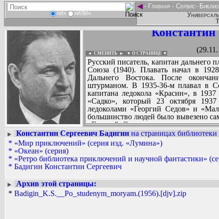
◄
-
Главная
-
Сервис
-
Библио
«И»
«ИЛИ»
Универсаль
Т
Константин 
(29.11
◄ СМЕНИТЬ
►
|
▼ О СТРАНИЦЕ ▼
Русский писатель, капитан дальнего п
Союза (1940). Плавать начал в 192
Дальнего Востока. После окончан
штурманом. В 1935-36-м плавал в 
капитана ледокола «Красин», в 1937
«Садко», который 23 октября 1937
ледоколами «Георгий Седов» и «Малы
большинство людей было вывезено сам
«Георгий Седов», на котором он и о
рулевое управление) с командой в 14 
Константин Сергеевич Бадигин
на страницах библиотеки 
►
в Гренландском море. В 1941-43 гг. 
*
«Мир приключений» (серия изд. «Лумина»)
Вадим Ершов...
Беломорской флотилии, начальника 
*
«Океан» (серия)
...
первого заместителя Управления бело
*
«Ретро библиотека приключений и научной фантастики» (се
теплохода «Клара Цеткин» на Тихом 
*
Бадигин Константин Сергеевич
СПИСОК НЕКОТОРЫХ ОЦИФРОВА
«Георгий Седов» через Ледовитый о
...
(1950), «На морских дорогах» (19
Архив этой страницы:
►
повести, рассчитанные, в основном, 
*
Badigin_K.S.__Po_studenym_moryam.(1956).[djv].zip
«Кольцо великого магистра», «Корс
«Покорители студеных морей», «По
государственной важности», «Три 
«Кораблекрушение у острова Надежды