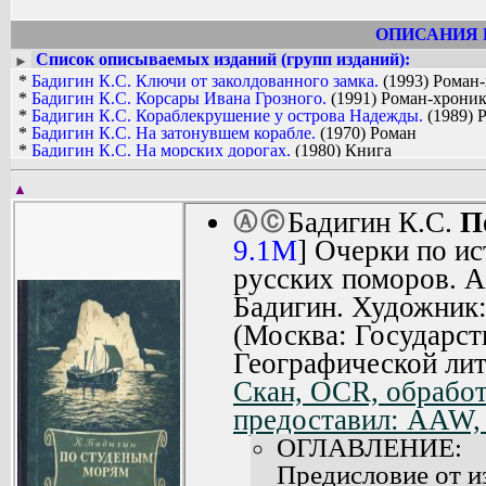
ОПИСАНИЯ 
Список описываемых изданий (групп изданий):
►
*
Бадигин К.С. Ключи от заколдованного замка.
(1993) Роман
*
Бадигин К.С. Корсары Ивана Грозного.
(1991) Роман-хрони
*
Бадигин К.С. Кораблекрушение у острова Надежды.
(1989) 
*
Бадигин К.С. На затонувшем корабле.
(1970) Роман
*
Бадигин К.С. На морских дорогах.
(1980) Книга
*
Бадигин К.С. По студеным морям.
(1956) Очерки по истори
*
Бадигин К.С. Покорители студеных морей.
(1962) Ист. повес
▲
*
Бадигин К.С. Путь на Грумант.
(1956) Поморская быль
Бадигин К.С.
П
Ⓐ
Ⓒ
*
Бадигин К.С. Секрет государственной важности.
(1974) Пов
*
Бадигин К.С. Чужие паруса.
(1973) Повесть
9.1M
] Очерки по и
русских поморов. А
Бадигин. Художник
(Москва: Государст
Географической лит
Скан, OCR, обработ
предоставил: AAW,
ОГЛАВЛЕНИЕ:
Предисловие от из