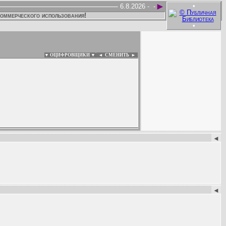
►
•
6.8.2026 -
-
коммерческого использования!
•
▼ ОЦИФРОВЩИКИ ▼
|
◄
СМЕНИТЬ ►
:
◄
◄