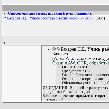
Список описываемых изданий (групп изданий):
►
*
Бахарев Н.Е. Учись работать с технической книгой.
(1964)
▲
Бахарев Н.Е.
Учись раб
Ⓐ
Ⓒ
Бахарев.
(Алма-Ата: Казахское госуда
Скан: AAW, OCR, обработка,
ОГЛАВЛЕНИЕ:
Предисловие (3).
Глава I. Организация самос
Особенности организации и
Обстановка умственной раб
Гигиена умственного труда 
ИЗ ИЗДАНИЯ: В нашей стране учатся 
Организация умственного тр
народнохозяйственная задача.
Глава II. Методика и культ
Большое значение придается теорети
Как выбрать нужную книгу 
литературой.
Как не надо читать книгу (2
Данная брошюра освещает вопросы ор
Способы чтения техническо
учащихся технических учебных завед