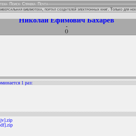
тека
-
Поиск
-
Справка
-
Почта
иверсальная библиотека, портал создателей электронных книг. Только для не
Николай Ефимович Бахарев
-
()
минается 1 раз
:
ННЫХ ИЗДАНИЙ:
jv].zip
df].zip