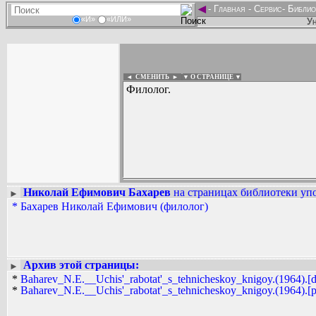
◄
-
Главная
-
Сервис
-
Библио
«И»
«ИЛИ»
Ун
◄ СМЕНИТЬ
►
|
▼ О СТРАНИЦЕ ▼
Филолог.
Николай Ефимович Бахарев
на страницах библиотеки упо
►
Вадим Ершов...
*
Бахарев Николай Ефимович (филолог)
AAW, bolega, Dmitry7...
СПИСОК НЕКОТОРЫХ ОЦИФРОВА
...
Архив этой страницы:
►
*
Baharev_N.E.__Uchis'_rabotat'_s_tehnicheskoy_knigoy.(1964).[d
*
Baharev_N.E.__Uchis'_rabotat'_s_tehnicheskoy_knigoy.(1964).[p