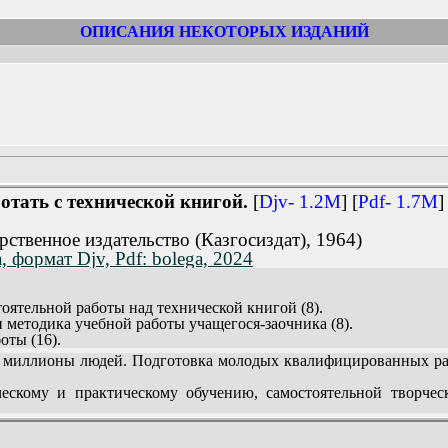
ОПИСАНИЯ НЕКОТОРЫХ ИЗДАНИЙ
отать с технической книгой.
[
Djv- 1.2M
] [
Pdf- 1.7M
]
рственное издательство (Казгосиздат), 1964)
 формат Djv, Pdf: bolega, 2024
тоятельной работы над технической книгой (8).
 методика учебной работы учащегося-заочника (8).
оты (16).
(17).
миллионы людей. Подготовка молодых квалифицированных раб
уда во времени (18).
ура самостоятельной работы над технической литературой (21).
ческому и практическому обучению, самостоятельной творчес
(21).
4).
ганизации, методики и культуры чтения технической литерату
й книги (26).
ений, особенно заочников, для студентов младших курсов тех