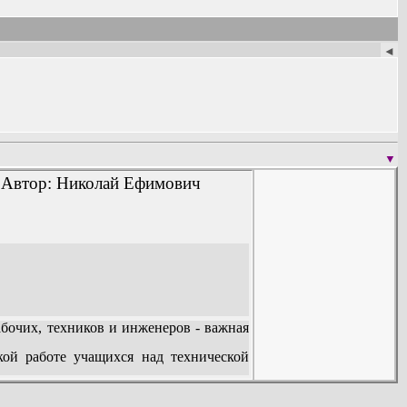
◄
▼
 Автор: Николай Ефимович
очих, техников и инженеров - важная
кой работе учащихся над технической
ры. Она явится хорошим пособием для
нических вузов, а также для молодых