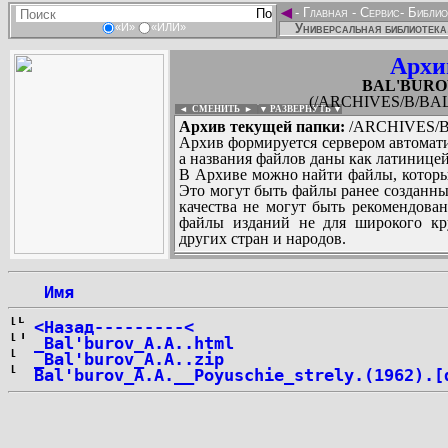
◄
-
Главная
-
Сервис
-
Библио
Универсальная библиотека
«И»
«ИЛИ»
Архи
BAL'BUROV
(/ARCHIVES/B/BAL
◄ СМЕНИТЬ
►
|
▼ РАЗВЕРНУТЬ ▼
Архив текущей папки:
/ARCHIVES/B/
Архив формируется сервером автомати
а названия файлов даны как латиницей
В Архиве можно найти файлы, которы
Это могут быть файлы ранее созданны
качества не могут быть рекомендован
файлы изданий не для широкого кру
других стран и народов.
 Имя
...
<Назад---------<
_Bal'burov_A.A..html
_Bal'burov_A.A..zip
Bal'burov_A.A.__Poyuschie_strely.(1962).[