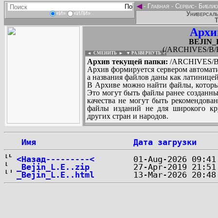
◄
-
Главная
-
Сервис
-
Библио
Универсаль
«И»
«ИЛИ»
Т
Архи
BEJIN_L
(/ARCHIVES/B/B
◄ СМЕНИТЬ
►
|
▼ РАЗВЕРНУТЬ ▼
Архив текущей папки:
/ARCHIVES/B/B
Архив формируется сервером автомати
а названия файлов даны как латиницей
В Архиве можно найти файлы, которы
Это могут быть файлы ранее созданны
качества не могут быть рекомендован
файлы изданий не для широкого кру
других стран и народов.
 Имя
Дата загрузки
...
<Назад---------<
_Bejin_L.E..zip
_Bejin_L.E..html