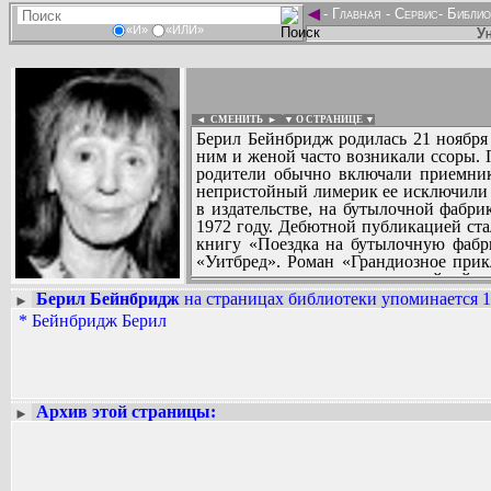
◄
-
Главная
-
Сервис
-
Библио
«И»
«ИЛИ»
Ун
◄ СМЕНИТЬ
►
|
▼ О СТРАНИЦЕ ▼
Берил Бейнбридж родилась 21 ноября 
ним и женой часто возникали ссоры. 
родители обычно включали приемник
непристойный лимерик ее исключили и
в издательстве, на бутылочной фабри
1972 году. Дебютной публикацией стал
книгу «Поездка на бутылочную фабри
«Уитбред». Роман «Грандиозное прик
писательница отошла от «семейной д
рождения» (1991), «Каждый за себя»
Берил Бейнбридж
на страницах библиотеки упоминается 1
►
Вадим Ершов...
Берил Бейнбридж также пять раз поп
*
Бейнбридж Берил
...
отмечена орденом Британской империи
СПИСОК НЕКОТОРЫХ ОЦИФРОВА
...
Архив этой страницы:
►