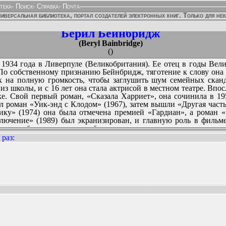
тека
-
Поиск
-
Справка
-
Почта
иверсальная библиотека, портал создателей электронных книг. Только для не
Берил Бейнбридж
(Beryl Bainbridge)
()
1934 года в Ливерпуле (Великобритания). Ее отец в годы Вел
По собственному признанию Бейнбридж, тяготение к слову она 
 на полную громкость, чтобы заглушить шум семейных сканд
з школы, и с 16 лет она стала актрисой в местном театре. Впо
ке. Свой первый роман, «Сказала Харриет», она сочинила в 195
 роман «Уик-энд с Клодом» (1967), затем вышли «Другая часть
ку» (1974) она была отмечена премией «Гардиан», а роман 
лючение» (1989) был экранизирован, и главную роль в фильм
рамы рабочего класса» и обратилась к историческому жанру, о
 (1996), «Мастер Джорджи» (1998), «Если верить Куини» (200
 раз
:
адала в шорт-лист Букеровской премии, но так ее и не полу
 и получила право на титул «дама».
ННЫХ ИЗДАНИЙ: