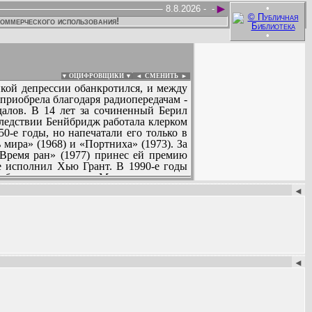
►
•
8.8.2026 -
-
коммерческого использования!
•
▼ ОЦИФРОВЩИКИ ▼
|
◄
СМЕНИТЬ ►
икой депрессии обанкротился, и между
приобрела благодаря радиопередачам -
алов. В 14 лет за сочиненный Берил
следствии Бенйбридж работала клерком
0-е годы, но напечатали его только в
 мира» (1968) и «Портниха» (1973). За
«Время ран» (1977) принес ей премию
е исполнил Хью Грант. В 1990-е годы
публиковав романы «Мальчики на день
:
1). Помимо ряда литературных премий
◄
чила. В 2000 году писательница была
◄