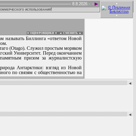
►
•
8.8.2026 -
-
коммерческого использования!
•
▼ ОЦИФРОВЩИКИ ▼
|
◄
СМЕНИТЬ ►
ам называть Биллинга «ответом Новой
сом.
Отаго (Otago). Служил простым моряком
тагский Университет. Перед окончанием
н памятным призом за журналистскую
природа Антарктики: взгляд из Новой
нного по связям с общественностью на
:
а гора в Антарктиде даже названа его
◄
ческого журнала были опубликованы в
ке»; 1969], был отмечен за детальное
характерные в целом для творчества
Зеландия: земля, освещенная солнцем»;
◄
“The Slipway” («Стапель»; 1974). В это
я Тома Пурслана; 1980) был отвергнут
ed Nautilis” [что-то вроде «Камеры