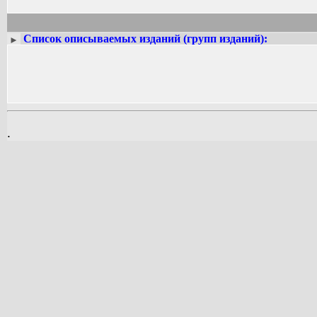
Наутилуса»] вышел в свет в 1993 г. и
В 1997 г. опубликован роман “The Life
Литературные произведения Грэма Би
Список описываемых изданий (групп изданий):
►
в начале, они раскрывают богатство 
В 2001 г. Г. Биллинг получил грант
деятельности.
Восьмая и заключительная работа Грэ
колонизированную Новую Зеландию 18
Грэм Биллинг умер в декабре 2001 г.
На русском языке опубликован только
.