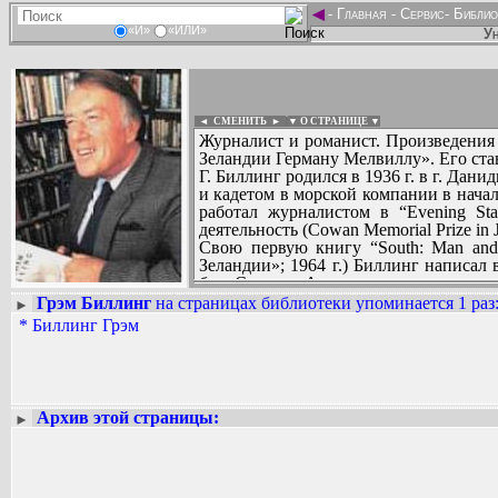
◄
-
Главная
-
Сервис
-
Библио
«И»
«ИЛИ»
Ун
◄ СМЕНИТЬ
►
|
▼ О СТРАНИЦЕ ▼
Журналист и романист. Произведения
Зеландии Герману Мелвиллу». Его ста
Г. Биллинг родился в 1936 г. в г. Да
и кадетом в морской компании в начал
работал журналистом в “Evening St
деятельность (Cowan Memorial Prize in J
Свою первую книгу “South: Man and 
Зеландии»; 1964 г.) Биллинг написал
базе Скотта в Антарктиде.
Позднее он возвращался к ледяному к
Грэм Биллинг
на страницах библиотеки упоминается 1 раз
►
Вадим Ершов...
именем. Антарктика оставалась важн
*
Биллинг Грэм
...
Новой Зеландии и передавались по но
Первый роман Биллинга “Forbush and 
СПИСОК НЕКОТОРЫХ ОЦИФРОВА
описание жизни в Антарктиде. В ро
...
Биллинга. Книга встретила громкие от
За «Форбэшом» последовала вторая авт
Архив этой страницы:
►
1966) и политический триллер “The Alp
время Г. Биллинг работал в Отагском 
Пятый роман писателя - “The Primal 
Лондонским агентством печати, но изда
Более десяти лет Биллинг работал 