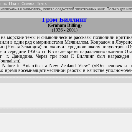
тека
-
Поиск
-
Справка
-
Почта
иверсальная библиотека, портал создателей электронных книг. Только для не
Грэм Биллинг
(Graham Billing)
(1936 - 2001)
 на морские темы и символические рассказы позволили критик
вили в один ряд с маринистами Мелвиллом, Конрадом и Лоурен
нидин (Новая Зеландия); он окончил среднюю школу полуострова 
е и середине 1950-х гг. В это же время параллельно окончил О
ar” г. Данидина. Через три года Г. Биллинг был награжде
ournalism).
Nature in Antarctica: a New Zealand View” («Юг: человек и 
 во время восемнадцатимесячной работы в качестве уполномоче
онтиненту и в беллетристике, и в документальных работах. Одн
:
ым элементом произведений писателя. Фрагменты его Антаркти
возеландскому радио.
the Penguins”, 1966 г. [в русском переводе «Один в Антаркти
ННЫХ ИЗДАНИЙ:
мане имеются также философские и символические моменты, 
клики как в Новой Зеландии, так и в других странах.
обиографическая книга: “New Zealand: the Sunlit Land” («Новая 
ha Trip” (1970). Затем - новеллы “Statues” («Статуи»; 1971) и 
университете.
Therapy of Tom Purslane” («Главная (или первобытная) терапи
н в г. Данидине (1980).
над большой эпопеей - своим «Моби Диком». Роман “Chamber