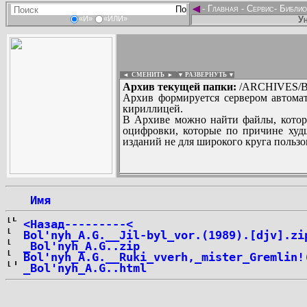
◄
-
Главная
-
Сервис
-
Библио
Ун
«И»
«ИЛИ»
◄ СМЕНИТЬ
►
|
▼ РАЗВЕРНУТЬ ▼
Архив текущей папки:
/ARCHIVES/B/
Архив формируется сервером автомат
кириллицей.
В Архиве можно найти файлы, котор
оцифровки, которые по причине худш
изданий не для широкого круга пользо
...
 Имя
<Назад---------<
Bol'nyh_A.G.__Jil-byl_vor.(1989).[djv].zi
_Bol'nyh_A.G..zip
Bol'nyh_A.G.__Ruki_vverh,_mister_Gremlin!
_Bol'nyh_A.G..html