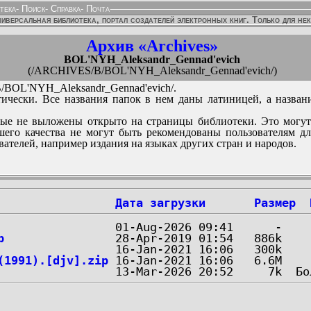
тека
-
Поиск
-
Справка
-
Почта
иверсальная библиотека, портал создателей электронных книг. Только для не
Архив «Archives»
BOL'NYH_Aleksandr_Gennad'evich
(/ARCHIVES/B/BOL'NYH_Aleksandr_Gennad'evich/)
BOL'NYH_Aleksandr_Gennad'evich/.
ически. Все названия папок в нем даны латиницей, а назван
ые не выложены открыто на страницы библиотеки. Это могут
его качества не могут быть рекомендованы пользователям д
вателей, например издания на языках других стран и народов.
Дата загрузки
Размер
p
(1991).[djv].zip