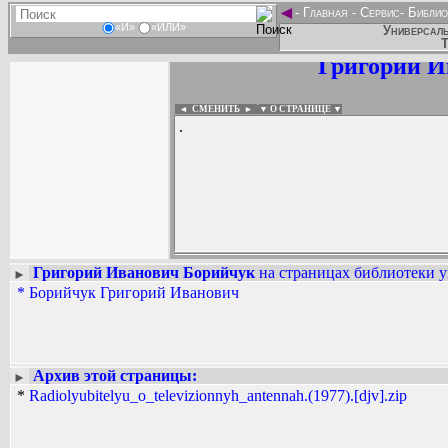
◄
-
Главная
-
Сервис
-
Библио
«И»
«ИЛИ»
Универсаль
Т
Григорий И
◄ СМЕНИТЬ
►
|
▼ О СТРАНИЦЕ ▼
.
Григорий Иванович Борийчук
на страницах библиотеки у
►
*
Борийчук Григорий Иванович
Вадим Ершов...
...
СПИСОК НЕКОТОРЫХ ОЦИФРОВА
...
Архив этой страницы:
►
*
Radiolyubitelyu_o_televizionnyh_antennah.(1977).[djv].zip