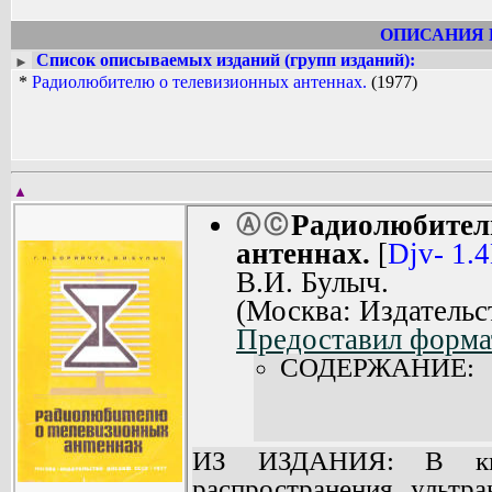
ОПИСАНИЯ 
Список описываемых изданий (групп изданий):
►
*
Радиолюбителю о телевизионных антеннах.
(1977)
▲
Радиолюбител
Ⓐ
Ⓒ
антеннах.
[
Djv- 1.
В.И. Булыч.
(Москва: Издатель
Предоставил форма
СОДЕРЖАНИЕ:
ИЗ ИЗДАНИЯ: В книг
распространения ультра