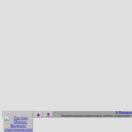
©
Публичн
▲
▼
•
Универсальная библиотека, портал создателей 