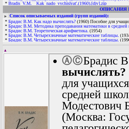
*
Bradis_V.M.__Kak_nado_vychislyat'.(1960).[djv].zip
*
Bradis_V.M.__Metodika_prepodavaniya_matematiki_v_sredney_sh
ОПИСАНИЯ 
*
Bradis_V.M.__Teoreticheskaya_arifmetika.(1954).[djv].zip
Список описываемых изданий (групп изданий):
►
*
Брадис В.М. Как надо вычислять?
(1960) Пособие для учащи
*
Брадис В.М.
Методика преподавания математики в средней 
*
Брадис В.М.
Теоретическая арифметика.
(1954)
*
Брадис В.М. Четырехзначные математические таблицы.
(193
*
Брадис В.М. Четырехзначные математические таблицы.
(199
*
Брадис В.М... Ошибки в математических рассуждениях.
(193
*
Брадис В.М... Ошибки в математических рассуждениях.
(195
▲
Брадис 
Ⓐ
Ⓒ
вычислять?
для учащихся
средней школ
Модестович Б
(Москва: Гос
педагогическ