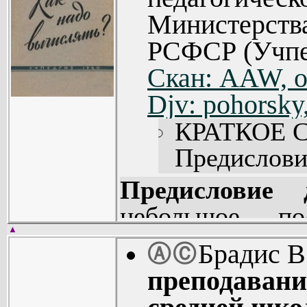
Министерств
РСФСР (Учпед
Скан: AAW, о
Djv: pohorsky
КРАТКОЕ 
Предисловие
§1. Чи
Предисловие 
приближенн
небольшое по
§2. Округле
▲
собой перерабо
Брадис 
Ⓐ
Ⓒ
§3. О точ
книги, вышедше
преподавани
чисел (11).
заглавием в