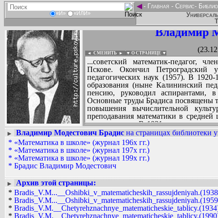
◄
-
Главная
-
Сервис
-
Библио
«И»
«ИЛИ»
Универсаль
Т
Владимир М
(23.12
◄ СМЕНИТЬ
►
|
▼ О СТРАНИЦЕ ▼
...советский математик-педагог, ч
Пскове. Окончил Петроградский ун
педагогических наук (1957). В 1920-
образования (ныне Калининский педа
пенсию, руководил аспирантами, в 
Основные труды Брадиса посвящены те
повышения вычислительной культ
преподавания математики в средней ш
другие языки. В 1921 г. впервые в
натуральных тригонометрических вел
Владимир Модестович Брадис
на страницах библиотеки у
►
Медаль им. К.Д. Ушинского.
*
«Математика в школе» (журнал 196x гг.)
Вадим Ершов...
*
«Математика в школе» (журнал 197x гг.)
...
*
«Математика в школе» (журнал 199x гг.)
*
Брадис Владимир Модестович
СПИСОК НЕКОТОРЫХ ОЦИФРОВА
...
Архив этой страницы:
►
*
Bradis_V.M...__Oshibki_v_matematicheskih_rassujdeniyah.(1938)
*
Bradis_V.M...__Oshibki_v_matematicheskih_rassujdeniyah.(1959)
*
Bradis_V.M.__Chetyrehznachnye_matematicheskie_tablicy.(1934).
*
Bradis_V.M.__Chetyrehznachnye_matematicheskie_tablicy.(1990).