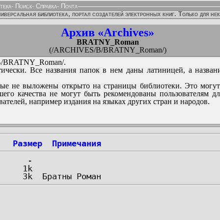
тека
-
Поиск
-
Справка
-
Почта
иверсальная библиотека, портал создателей электронных книг. Только для не
Архив «Archives»
BRATNY_Roman
(/ARCHIVES/B/BRATNY_Roman/)
/BRATNY_Roman/.
ически. Все названия папок в нем даны латиницей, а назван
ые не выложены открыто на страницы библиотеки. Это могут
его качества не могут быть рекомендованы пользователям д
вателей, например издания на языках других стран и народов.
Размер
Примечания