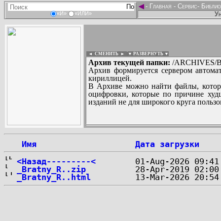
◄
-
Главная
-
Сервис
-
Библио
Ун
«И»
«ИЛИ»
◄ СМЕНИТЬ
►
|
▼ РАЗВЕРНУТЬ ▼
Архив текущей папки:
/ARCHIVES/B
Архив формируется сервером автомат
кириллицей.
В Архиве можно найти файлы, котор
оцифровки, которые по причине худш
изданий не для широкого круга пользо
...
 Имя
Дата загрузки
<Назад---------<
_Bratny_R..zip
_Bratny_R..html