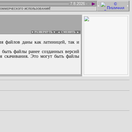
►
7.8.2026 -
-
•
•
коммерческого использования!
▼ РАЗВЕРНУТЬ ▼
|
◄
СМЕНИТЬ ►
ия файлов даны как латиницей, так и
 быть файлы ранее созданных версий
ля скачивания. Это могут быть файлы
: