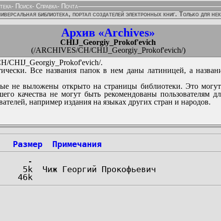
тека
-
Поиск
-
Справка
-
Почта
иверсальная библиотека, портал создателей электронных книг. Только для не
Архив «Archives»
CHIJ_Georgiy_Prokof'evich
(/ARCHIVES/CH/CHIJ_Georgiy_Prokof'evich/)
CHIJ_Georgiy_Prokof'evich/.
ически. Все названия папок в нем даны латиницей, а назван
ые не выложены открыто на страницы библиотеки. Это могут
его качества не могут быть рекомендованы пользователям д
вателей, например издания на языках других стран и народов.
Размер
Примечания