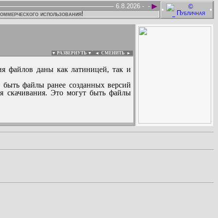
►
6.8.2026 -
-
•
•
коммерческого использования!
▼ РАЗВЕРНУТЬ ▼
|
◄
СМЕНИТЬ ►
ия файлов даны как латиницей, так и
 быть файлы ранее созданных версий
ля скачивания. Это могут быть файлы
: