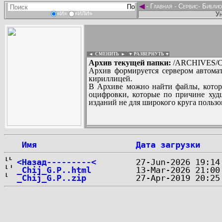
◄
-
Главная
-
Сервис
-
Библио
Ун
«И»
«ИЛИ»
◄ СМЕНИТЬ
►
|
▼ РАЗВЕРНУТЬ ▼
Архив текущей папки:
/ARCHIVES/CH/
Архив формируется сервером автомат
кириллицей.
В Архиве можно найти файлы, котор
оцифровки, которые по причине худш
изданий не для широкого круга пользо
...
 Имя
Дата загрузки
<Назад---------<
_Chij_G.P..html
_Chij_G.P..zip