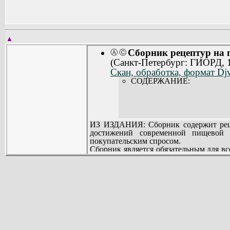
▲
Сборник рецептур на
Ⓐ
Ⓒ
(Санкт-Петербург: ГИОРД, 
Скан, обработка, формат Dj
СОДЕРЖАНИЕ:
ИЗ ИЗДАНИЯ: Сборник содержит рец
достижений современной пищевой 
покупательским спросом.
Сборник является обязательным для в
систем и ведомств, в том числе для пр