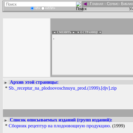
◄
-
Главная
-
Сервис
-
Библио
«И»
«ИЛИ»
Ун
◄ СМЕНИТЬ
►
|
▼ О СТРАНИЦЕ ▼
.
Архив этой страницы:
Вадим Ершов...
►
...
*
Sb._receptur_na_plodoovoschnuyu_prod.(1999).[djv].zip
СПИСОК НЕКОТОРЫХ ОЦИФРОВА
...
Список описываемых изданий (групп изданий):
►
*
Сборник рецептур на плодоовощную продукцию.
(1999)