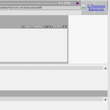
►
•
6.8.2026 -
-
коммерческого использования!
•
▼ ОЦИФРОВЩИКИ ▼
|
◄
СМЕНИТЬ ►
:
◄
◄