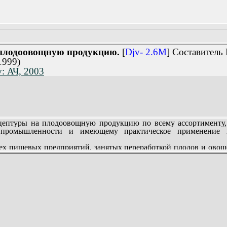
 плодоовощную продукцию.
[
Djv- 2.6M
] Составитель
1999)
v: АЧ, 2003
ептуры на плодоовощную продукцию по всему ассортименту
промышленности и имеющему практическое применение в 
сех пищевых предприятий, занятых переработкой плодов и овощ
едприятий малого и среднего бизнеса.