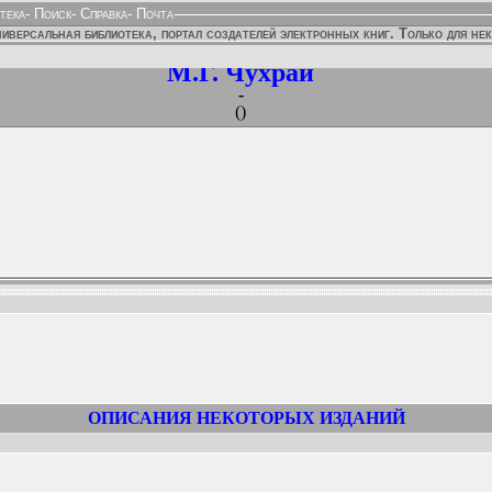
тека
-
Поиск
-
Справка
-
Почта
иверсальная библиотека, портал создателей электронных книг. Только для не
М.Г. Чухрай
-
()
ННЫХ ИЗДАНИЙ:
ОПИСАНИЯ НЕКОТОРЫХ ИЗДАНИЙ