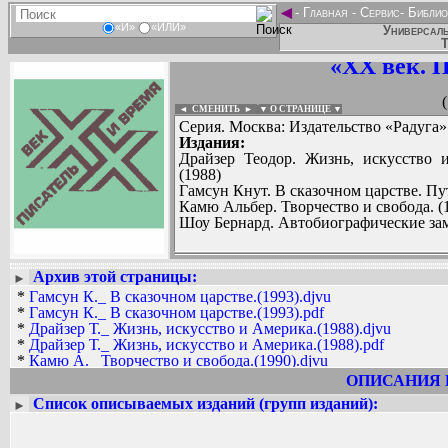
◄
-
Главная
-
Сервис
-
Библио
«И»
«ИЛИ»
Универсаль
Т
«XX век. 
◄ СМЕНИТЬ
►
|
▼ О СТРАНИЦЕ ▼
Серия. Москва: Издательство «Радуга»
Издания:
Драйзер Теодор. Жизнь, искусство 
(1988)
Гамсун Кнут. В сказочном царстве. Пу
Камю Альбер. Творчество и свобода. (
Шоу Бернард. Автобиографические заме
Архив этой страницы:
►
Вадим Ершов...
*
Гамсун К._ В сказочном царстве.(1993).djvu
Алькофрибас, Dark_Ambient, Skaramusc
*
Гамсун К._ В сказочном царстве.(1993).pdf
*
Драйзер Т._ Жизнь, искусство и Америка.(1988).djvu
СПИСОК НЕКОТОРЫХ ОЦИФРОВА
*
Драйзер Т._ Жизнь, искусство и Америка.(1988).pdf
...
*
Камю А._ Творчество и свобода.(1990).djvu
*
Камю А._ Творчество и свобода.(1990).pdf
ОПИСАНИЯ 
*
Цвейг С._ Вчерашний мир.(1991).djvu
Список описываемых изданий (групп изданий):
►
*
Цвейг С._ Вчерашний мир.(1991).pdf
*
Цвейг С._ Статьи, эссе. Вчерашний мир. Воспоминания евро
*
Цвейг С._ Статьи, эссе. Вчерашний мир. Воспоминания евро