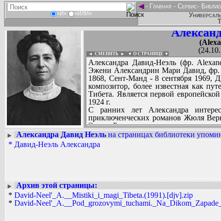
◄
-
Главная
-
Сервис
-
Библио
«И»
«ИЛИ»
Универсаль
Т
Александ
(Alex
(24.10
◄ СМЕНИТЬ
►
|
▼ О СТРАНИЦЕ ▼
Александра Давид-Неэль (фр. Alexan
Эжени Александрин Мари Давид, фр. Lo
1868, Сент-Манд - 8 сентября 1969, Д
композитор, более известная как пут
Тибета. Является первой европейско
1924 г.
С ранних лет Александра интерес
приключенческих романов Жюля Верна
Элизе Реклю о странах, в которых
«заражена вирусом» анархизма и атеиз
Александра Давид Неэль
на страницах библиотеки упомин
►
В отрочестве бежала от родител
*
Давид-Неэль Александра
Вадим Ершов...
велосипеде.
...
Обучалась в католической школе и Бр
надежду как пианистка. Затем роди
СПИСОК НЕКОТОРЫХ ОЦИФРОВА
квалификации в качестве пианист
...
теософского общества Еленой Бла
Архив этой страницы:
►
рассказами о Тибете.
*
David-Neel'_A.__Mistiki_i_magi_Tibeta.(1991).[djv].zip
По возвращению в Париж, Александра 
*
David-Neel'_A.__Pod_grozovymi_tuchami._Na_Dikom_Zapade_o
числе и оперы своего сочинения. Пос
анархистов. Тогда же написала ате
масонскую ложу добившись высокой с