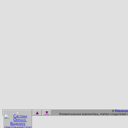
©
Публичн
▲
▼
•
Универсальная библиотека, портал создателей 