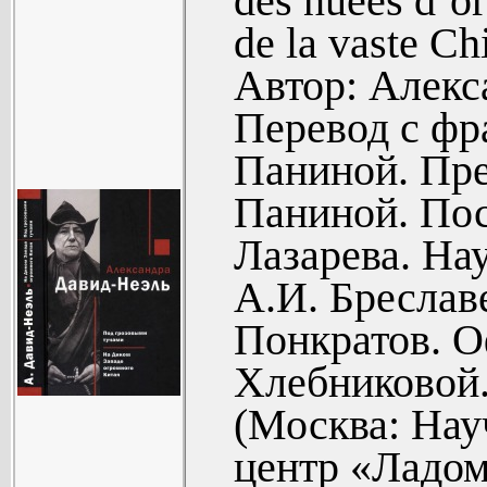
des nuees d’or
посмертное
описывает об
de la vaste Ch
тибетце
тибетцев, а так
Автор: Алекс
злоключ
тренировки.
Перевод с фр
Колдуны за
Для широкого кр
Паниной. Пр
великий, 
Паниной. Пос
лама перев
Лазарева. На
несмотря н
А.И. Бреславе
праведни
Понкратов. О
предостав
Хлебниковой.
человечес
Первое зна
(Москва: Нау
Визит к ла
центр «Ладом