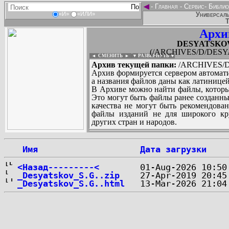
◄
-
Главная
-
Сервис
-
Библио
Универсаль
«И»
«ИЛИ»
Т
Архи
DESYATSKOV_
(/ARCHIVES/D/DESYA
◄ СМЕНИТЬ
►
|
▼ РАЗВЕРНУТЬ ▼
Архив текущей папки:
/ARCHIVES/D/
Архив формируется сервером автомати
а названия файлов даны как латиницей
В Архиве можно найти файлы, которы
Это могут быть файлы ранее созданны
качества не могут быть рекомендован
файлы изданий не для широкого кру
других стран и народов.
 Имя
Дата загрузки
...
<Назад---------<
_Desyatskov_S.G..zip
_Desyatskov_S.G..html